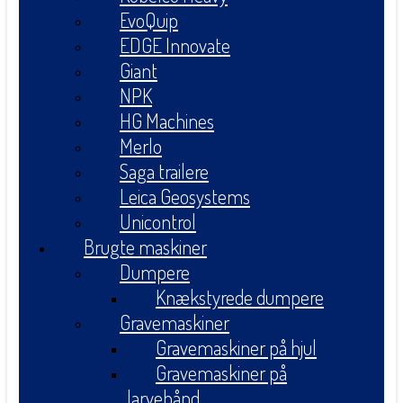
EvoQuip
EDGE Innovate
Giant
NPK
HG Machines
Merlo
Saga trailere
Leica Geosystems
Unicontrol
Brugte maskiner
Dumpere
Knækstyrede dumpere
Gravemaskiner
Gravemaskiner på hjul
Gravemaskiner på
larvebånd