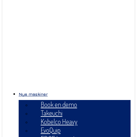
Nye maskiner
Book en demo
Takeuchi
Kobelco Heavy
EvoQuip