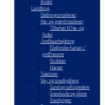
Andet
Landbrug
Gødningsmaskiner
Hø- og grøntmaskiner
Tilbehør til hø- og
foder
Jordbearbejdning
Elektriske harver /
jordfræsere
Grubber
Harver
Traktorer
Vej- og snedrydning
Sand og saltspredere
Sneskovle og plove
Sneslynger