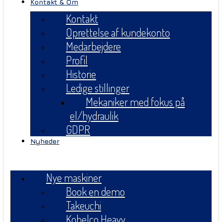
Kontakt & Om
Kontakt
Oprettelse af kundekonto
Medarbejdere
Profil
Historie
Ledige stillinger
Mekaniker med fokus på
el/hydraulik
GDPR
Nyheder
Menu
Nye maskiner
Book en demo
Takeuchi
Kobelco Heavy