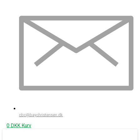
cbc@baychristensen.dk
0
DKK
Kurv