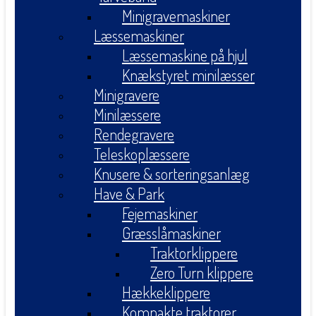
Minigravemaskiner
Læssemaskiner
Læssemaskine på hjul
Knækstyret minilæsser
Minigravere
Minilæssere
Rendegravere
Teleskoplæssere
Knusere & sorteringsanlæg
Have & Park
Fejemaskiner
Græsslåmaskiner
Traktorklippere
Zero Turn klippere
Hækkeklippere
Kompakte traktorer