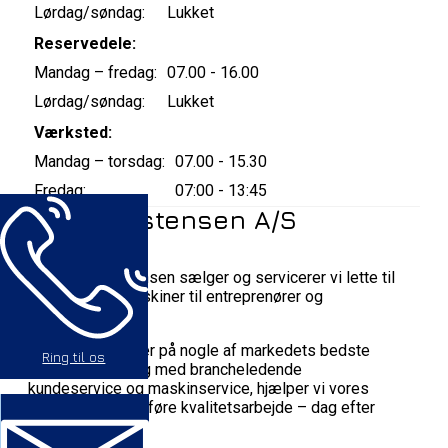
Lørdag/søndag:
Lukket
Reservedele:
Mandag – fredag:
07.00 - 16.00
Lørdag/søndag:
Lukket
Værksted:
Mandag – torsdag:
07.00 - 15.30
Fredag:
07:00 - 13:45
Bay Christensen A/S
Hos Bay Christensen sælger og servicerer vi lette til
mellemstore maskiner til entreprenører og
anlægsgartnere.
Gennem agenturer på nogle af markedets bedste
Ring til os
maskinbrands, og med brancheledende
kundeservice og maskinservice, hjælper vi vores
kunder med at udføre kvalitetsarbejde – dag efter
dag.