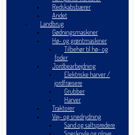
Redskabsbærer
Andet
Landbrug
Gødningsmaskiner
Hø- og grøntmaskiner
Tilbehør til hø- og
foder
Jordbearbejdning
Elektriske harver /
jordfræsere
Grubber
Harver
Traktorer
Vej- og snedrydning
Sand og saltspredere
Sneskovle og plove