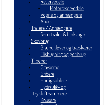
Reservedele
Motorreservedele
Vogne og anhængere
Andet
Trailere / Anhængere
Semi trailer & blokvogn
Skovbrug
Brændkløver og træskærer
Flishugning og genbrug
Tilbehør
Gravarme
Gribere
Hurtigkoblere
Hydraulik- og
tryklufthammere
Knusere