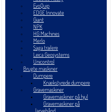
EvoQuip
EDGE Innovate
Giant
NPK
HG Machines
Merlo
Saga trailere
Leica Geosystems
Unicontrol
Brugte maskiner
Dumpere
Knækstyrede dumpere
Gravemaskiner
Gravemaskiner på hjul
Gravemaskiner på
larvebånd