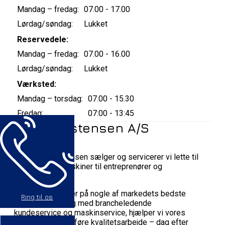
Mandag – fredag:
07.00 - 17.00
Lørdag/søndag:
Lukket
Reservedele:
Mandag – fredag:
07.00 - 16.00
Lørdag/søndag:
Lukket
Værksted:
Mandag – torsdag:
07.00 - 15.30
Fredag:
07:00 - 13:45
Bay Christensen A/S
Hos Bay Christensen sælger og servicerer vi lette til
mellemstore maskiner til entreprenører og
anlægsgartnere.
Gennem agenturer på nogle af markedets bedste
Ring til os
maskinbrands, og med brancheledende
kundeservice og maskinservice, hjælper vi vores
kunder med at udføre kvalitetsarbejde – dag efter