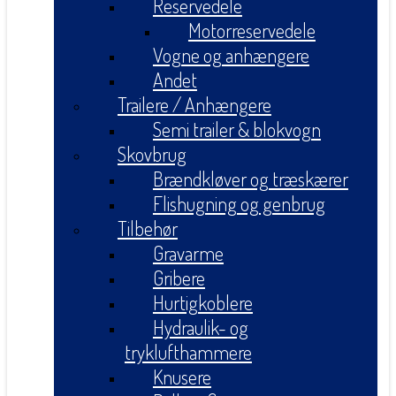
Reservedele
Motorreservedele
Vogne og anhængere
Andet
Trailere / Anhængere
Semi trailer & blokvogn
Skovbrug
Brændkløver og træskærer
Flishugning og genbrug
Tilbehør
Gravarme
Gribere
Hurtigkoblere
Hydraulik- og
tryklufthammere
Knusere