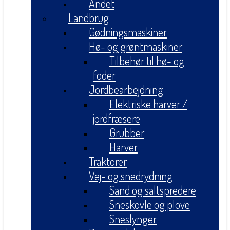
Andet
Landbrug
Gødningsmaskiner
Hø- og grøntmaskiner
Tilbehør til hø- og
foder
Jordbearbejdning
Elektriske harver /
jordfræsere
Grubber
Harver
Traktorer
Vej- og snedrydning
Sand og saltspredere
Sneskovle og plove
Sneslynger