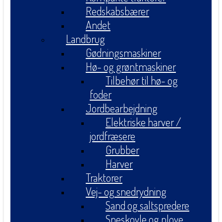
Redskabsbærer
Andet
Landbrug
Gødningsmaskiner
Hø- og grøntmaskiner
Tilbehør til hø- og
foder
Jordbearbejdning
Elektriske harver /
jordfræsere
Grubber
Harver
Traktorer
Vej- og snedrydning
Sand og saltspredere
Sneskovle og plove