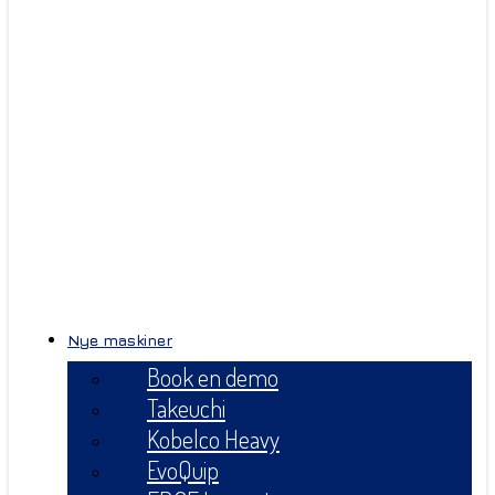
Nye maskiner
Book en demo
Takeuchi
Kobelco Heavy
EvoQuip