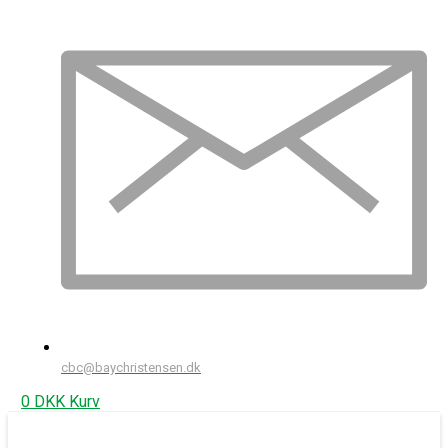
cbc@baychristensen.dk
0
DKK
Kurv