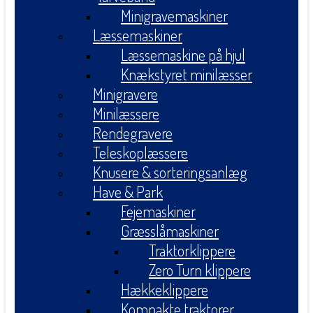
Minigravemaskiner
Læssemaskiner
Læssemaskine på hjul
Knækstyret minilæsser
Minigravere
Minilæssere
Rendegravere
Teleskoplæssere
Knusere & sorteringsanlæg
Have & Park
Fejemaskiner
Græsslåmaskiner
Traktorklippere
Zero Turn klippere
Hækkeklippere
Kompakte traktorer