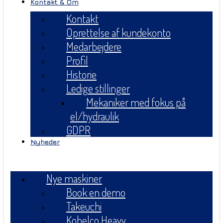
Kontakt & Om
Kontakt
Oprettelse af kundekonto
Medarbejdere
Profil
Historie
Ledige stillinger
Mekaniker med fokus på
el/hydraulik
GDPR
Nyheder
Menu
Nye maskiner
Book en demo
Takeuchi
Kobelco Heavy