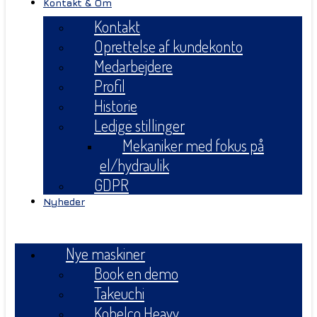
Kontakt & Om
Kontakt
Oprettelse af kundekonto
Medarbejdere
Profil
Historie
Ledige stillinger
Mekaniker med fokus på
el/hydraulik
GDPR
Nyheder
Menu
Nye maskiner
Book en demo
Takeuchi
Kobelco Heavy