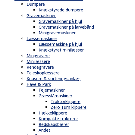
Dumpere
Knækstyrede dumpere
Gravemaskiner
Gravemaskiner på hjul
Gravemaskiner på larvebånd
Minigravemaskiner
Læssemaskiner
Læssemaskine på hjul
Knækstyret minilæsser
Minigravere
Minilæssere
Rendegravere
Teleskoplæssere
Knusere & sorteringsanlæg
Have & Park
Fejemaskiner
Græsslåmaskiner
Traktorklippere
Zero Turn klippere
Hækkeklippere
Kompakte traktorer
Redskabsbærer
Andet