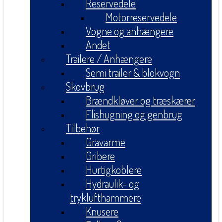
Reservedele
Motorreservedele
Vogne og anhængere
Andet
Trailere / Anhængere
Semi trailer & blokvogn
Skovbrug
Brændkløver og træskærer
Flishugning og genbrug
Tilbehør
Gravarme
Gribere
Hurtigkoblere
Hydraulik- og
tryklufthammere
Knusere