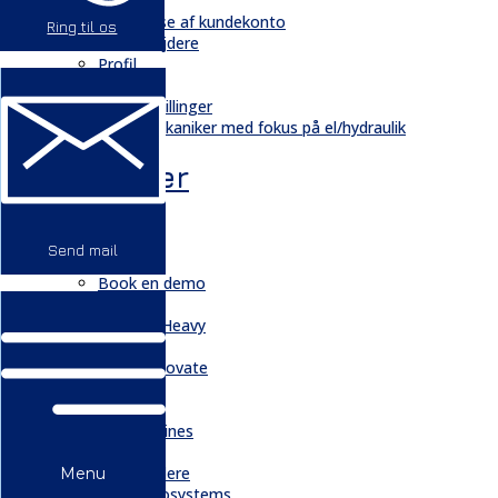
Kontakt
Oprettelse af kundekonto
Ring til os
Medarbejdere
Profil
Historie
Ledige stillinger
Mekaniker med fokus på el/hydraulik
GDPR
Nyheder
Menu
Send mail
Nye maskiner
Book en demo
Takeuchi
Kobelco Heavy
EvoQuip
EDGE Innovate
Giant
NPK
HG Machines
Merlo
Saga trailere
Menu
Leica Geosystems