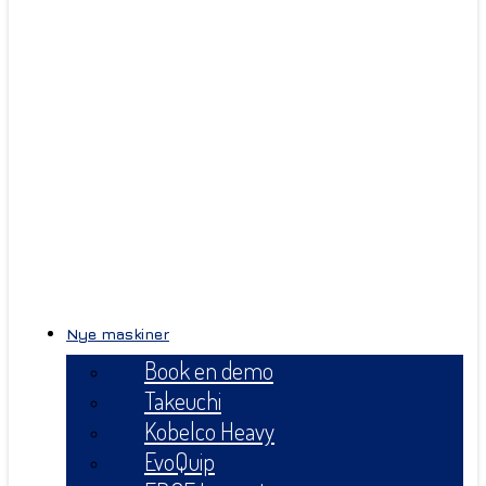
Nye maskiner
Book en demo
Takeuchi
Kobelco Heavy
EvoQuip