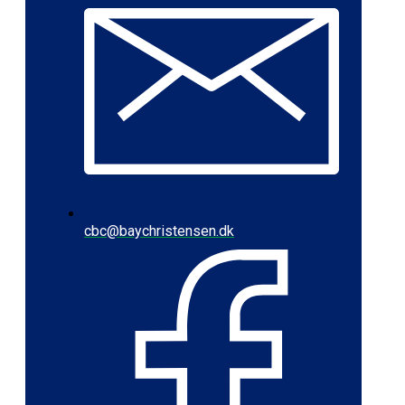
cbc@baychristensen.dk