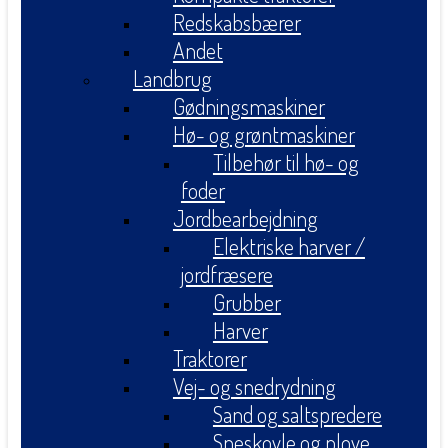
Redskabsbærer
Andet
Landbrug
Gødningsmaskiner
Hø- og grøntmaskiner
Tilbehør til hø- og
foder
Jordbearbejdning
Elektriske harver /
jordfræsere
Grubber
Harver
Traktorer
Vej- og snedrydning
Sand og saltspredere
Sneskovle og plove