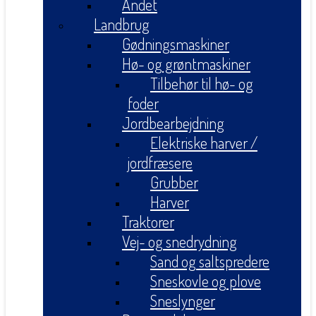
Andet
Landbrug
Gødningsmaskiner
Hø- og grøntmaskiner
Tilbehør til hø- og
foder
Jordbearbejdning
Elektriske harver /
jordfræsere
Grubber
Harver
Traktorer
Vej- og snedrydning
Sand og saltspredere
Sneskovle og plove
Sneslynger