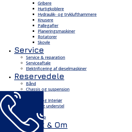
Gribere
Hurtigkoblere
Hydraulik- og tryklufthammere
Knusere
Pallegafler
Planeringsmaskiner
Rotatorer
Skovle
Service
Service & reparation
Serviceaftale
Elektrificering af dieselmaskiner
Reservedele
Bånd
Chassis og suspension
Hydraulik
Kabiner og Interiør
Kæder og understel
Motor
Quickshop
Kontakt & Om