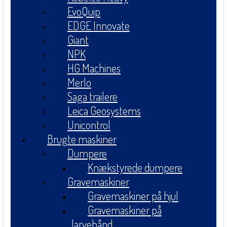
EvoQuip
EDGE Innovate
Giant
NPK
HG Machines
Merlo
Saga trailere
Leica Geosystems
Unicontrol
Brugte maskiner
Dumpere
Knækstyrede dumpere
Gravemaskiner
Gravemaskiner på hjul
Gravemaskiner på
larvebånd