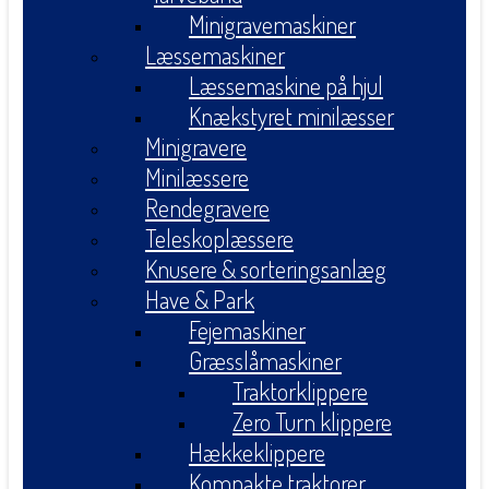
Minigravemaskiner
Læssemaskiner
Læssemaskine på hjul
Knækstyret minilæsser
Minigravere
Minilæssere
Rendegravere
Teleskoplæssere
Knusere & sorteringsanlæg
Have & Park
Fejemaskiner
Græsslåmaskiner
Traktorklippere
Zero Turn klippere
Hækkeklippere
Kompakte traktorer