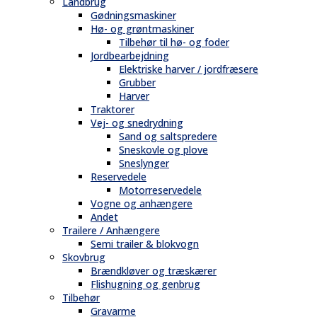
Landbrug
Gødningsmaskiner
Hø- og grøntmaskiner
Tilbehør til hø- og foder
Jordbearbejdning
Elektriske harver / jordfræsere
Grubber
Harver
Traktorer
Vej- og snedrydning
Sand og saltspredere
Sneskovle og plove
Sneslynger
Reservedele
Motorreservedele
Vogne og anhængere
Andet
Trailere / Anhængere
Semi trailer & blokvogn
Skovbrug
Brændkløver og træskærer
Flishugning og genbrug
Tilbehør
Gravarme