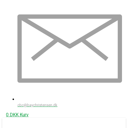
cbc@baychristensen.dk
0
DKK
Kurv