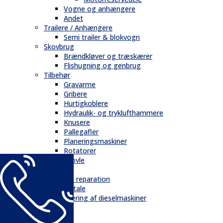
Vogne og anhængere
Andet
Trailere / Anhængere
Semi trailer & blokvogn
Skovbrug
Brændkløver og træskærer
Flishugning og genbrug
Tilbehør
Gravarme
Gribere
Hurtigkoblere
Hydraulik- og tryklufthammere
Knusere
Pallegafler
Planeringsmaskiner
Rotatorer
Skovle
Service
Service & reparation
Serviceaftale
Elektrificering af dieselmaskiner
Reservedele
Bånd