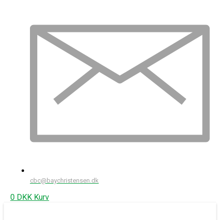
cbc@baychristensen.dk
0
DKK
Kurv