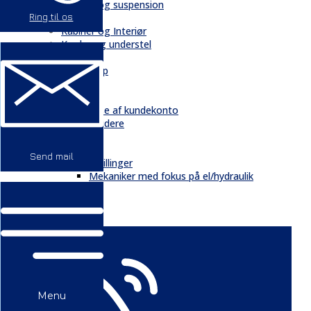
Chassis og suspension
Ring til os
Hydraulik
Kabiner og Interiør
Kæder og understel
Motor
Quickshop
Kontakt & Om
Kontakt
Oprettelse af kundekonto
Medarbejdere
Profil
Historie
Send mail
Ledige stillinger
Mekaniker med fokus på el/hydraulik
GDPR
Nyheder
Menu