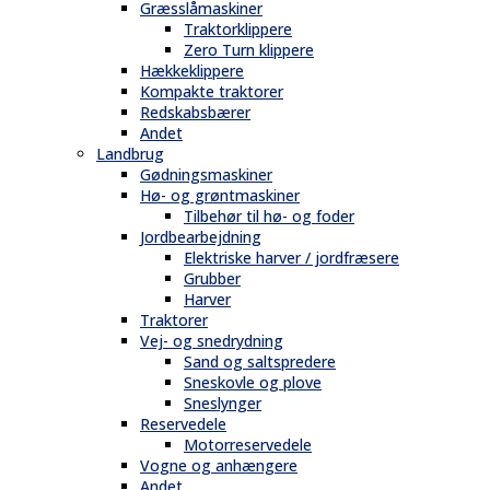
Græsslåmaskiner
Traktorklippere
Zero Turn klippere
Hækkeklippere
Kompakte traktorer
Redskabsbærer
Andet
Landbrug
Gødningsmaskiner
Hø- og grøntmaskiner
Tilbehør til hø- og foder
Jordbearbejdning
Elektriske harver / jordfræsere
Grubber
Harver
Traktorer
Vej- og snedrydning
Sand og saltspredere
Sneskovle og plove
Sneslynger
Reservedele
Motorreservedele
Vogne og anhængere
Andet