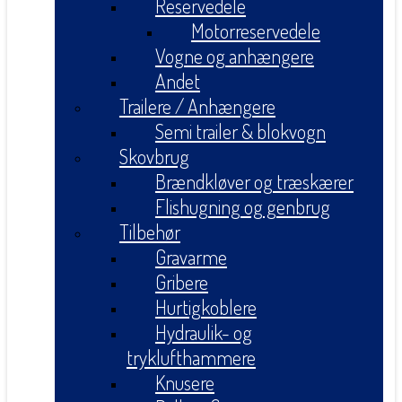
Reservedele
Motorreservedele
Vogne og anhængere
Andet
Trailere / Anhængere
Semi trailer & blokvogn
Skovbrug
Brændkløver og træskærer
Flishugning og genbrug
Tilbehør
Gravarme
Gribere
Hurtigkoblere
Hydraulik- og
tryklufthammere
Knusere