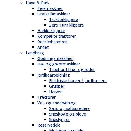
Have & Park
Fejemaskiner
Græsslåmaskiner
Traktorklippere
Zero Turn klippere
Hækkeklippere
Kompakte traktorer
Redskabsbærer
Andet
Landbrug
Gødningsmaskiner
Hø- og grøntmaskiner
Tilbehør til hø- og foder
Jordbearbejdning
Elektriske harver / jordfræsere
Grubber
Harver
Traktorer
Vej- og snedrydning
Sand og saltspredere
Sneskovle og plove
Sneslynger
Reservedele
Motorreservedele