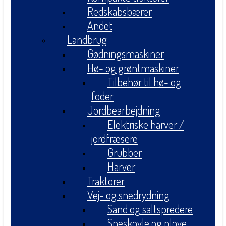
Redskabsbærer
Andet
Landbrug
Gødningsmaskiner
Hø- og grøntmaskiner
Tilbehør til hø- og
foder
Jordbearbejdning
Elektriske harver /
jordfræsere
Grubber
Harver
Traktorer
Vej- og snedrydning
Sand og saltspredere
Sneskovle og plove