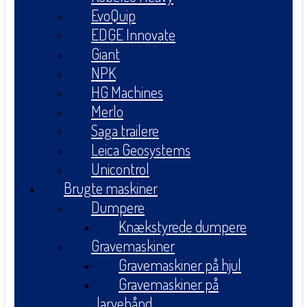
EvoQuip
EDGE Innovate
Giant
NPK
HG Machines
Merlo
Saga trailere
Leica Geosystems
Unicontrol
Brugte maskiner
Dumpere
Knækstyrede dumpere
Gravemaskiner
Gravemaskiner på hjul
Gravemaskiner på
larvebånd