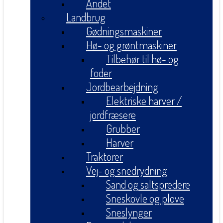
Andet
Landbrug
Gødningsmaskiner
Hø- og grøntmaskiner
Tilbehør til hø- og
foder
Jordbearbejdning
Elektriske harver /
jordfræsere
Grubber
Harver
Traktorer
Vej- og snedrydning
Sand og saltspredere
Sneskovle og plove
Sneslynger