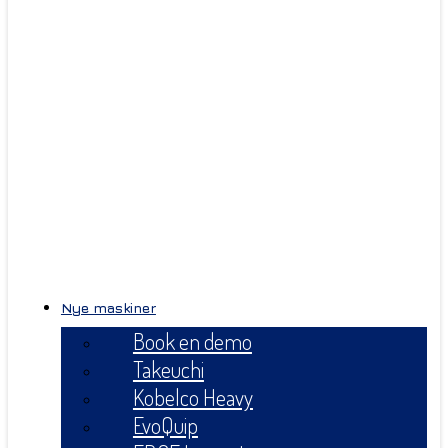
Nye maskiner
Book en demo
Takeuchi
Kobelco Heavy
EvoQuip