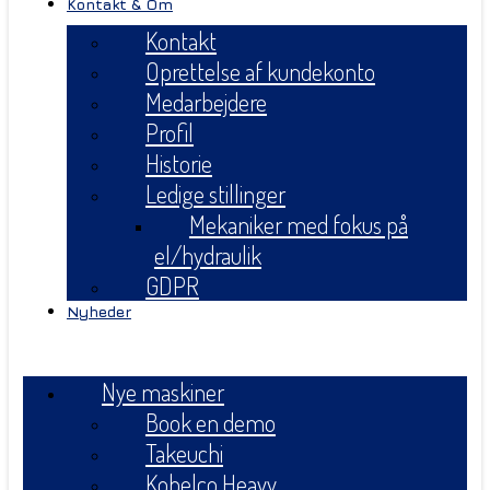
Kontakt & Om
Kontakt
Oprettelse af kundekonto
Medarbejdere
Profil
Historie
Ledige stillinger
Mekaniker med fokus på
el/hydraulik
GDPR
Nyheder
Menu
Nye maskiner
Book en demo
Takeuchi
Kobelco Heavy