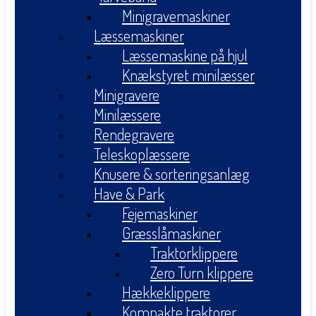
Minigravemaskiner
Læssemaskiner
Læssemaskine på hjul
Knækstyret minilæsser
Minigravere
Minilæssere
Rendegravere
Teleskoplæssere
Knusere & sorteringsanlæg
Have & Park
Fejemaskiner
Græsslåmaskiner
Traktorklippere
Zero Turn klippere
Hækkeklippere
Kompakte traktorer