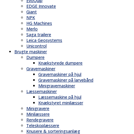
EvoQuip
EDGE Innovate
Giant
NPK
HG Machines
Merlo
Saga trailere
Leica Geosystems
Unicontrol
Brugte maskiner
Dumpere
Knækstyrede dumpere
Gravemaskiner
Gravemaskiner på hjul
Gravemaskiner på larvebånd
Minigravemaskiner
Læssemaskiner
Læssemaskine på hjul
Knækstyret minilæsser
Minigravere
Minilæssere
Rendegravere
Teleskoplæssere
Knusere & sorteringsanlæg