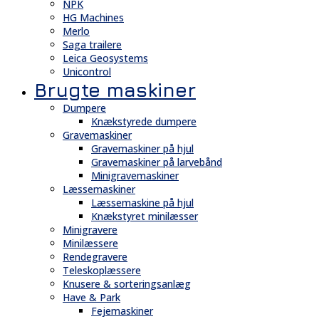
NPK
HG Machines
Merlo
Saga trailere
Leica Geosystems
Unicontrol
Brugte maskiner
Dumpere
Knækstyrede dumpere
Gravemaskiner
Gravemaskiner på hjul
Gravemaskiner på larvebånd
Minigravemaskiner
Læssemaskiner
Læssemaskine på hjul
Knækstyret minilæsser
Minigravere
Minilæssere
Rendegravere
Teleskoplæssere
Knusere & sorteringsanlæg
Have & Park
Fejemaskiner