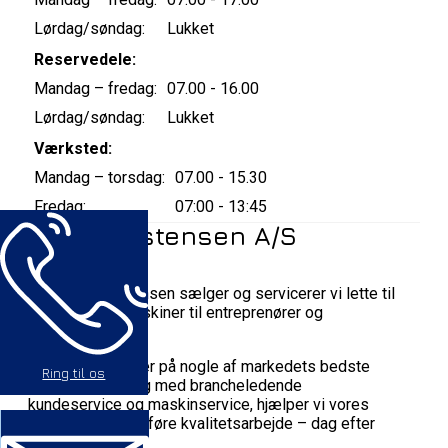
Lørdag/søndag:
Lukket
Reservedele:
Mandag – fredag:
07.00 - 16.00
Lørdag/søndag:
Lukket
Værksted:
Mandag – torsdag:
07.00 - 15.30
Fredag:
07:00 - 13:45
Bay Christensen A/S
Hos Bay Christensen sælger og servicerer vi lette til
mellemstore maskiner til entreprenører og
anlægsgartnere.
Gennem agenturer på nogle af markedets bedste
Ring til os
maskinbrands, og med brancheledende
kundeservice og maskinservice, hjælper vi vores
kunder med at udføre kvalitetsarbejde – dag efter
dag.