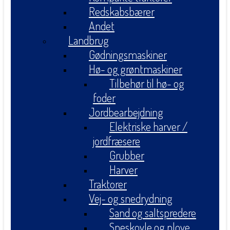
Redskabsbærer
Andet
Landbrug
Gødningsmaskiner
Hø- og grøntmaskiner
Tilbehør til hø- og
foder
Jordbearbejdning
Elektriske harver /
jordfræsere
Grubber
Harver
Traktorer
Vej- og snedrydning
Sand og saltspredere
Sneskovle og plove