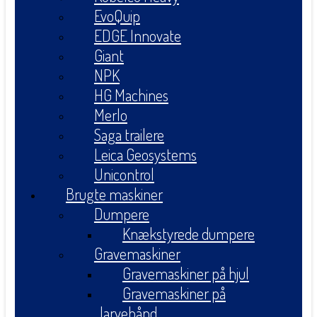
EvoQuip
EDGE Innovate
Giant
NPK
HG Machines
Merlo
Saga trailere
Leica Geosystems
Unicontrol
Brugte maskiner
Dumpere
Knækstyrede dumpere
Gravemaskiner
Gravemaskiner på hjul
Gravemaskiner på
larvebånd