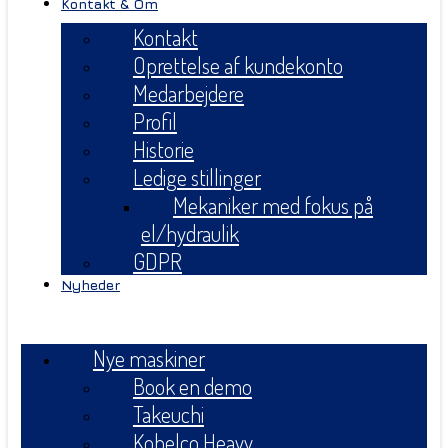
Kontakt & Om
Kontakt
Oprettelse af kundekonto
Medarbejdere
Profil
Historie
Ledige stillinger
Mekaniker med fokus på
el/hydraulik
GDPR
Nyheder
Menu
Nye maskiner
Book en demo
Takeuchi
Kobelco Heavy