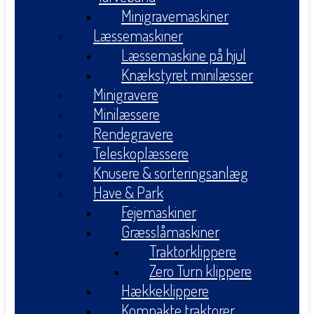
Minigravemaskiner
Læssemaskiner
Læssemaskine på hjul
Knækstyret minilæsser
Minigravere
Minilæssere
Rendegravere
Teleskoplæssere
Knusere & sorteringsanlæg
Have & Park
Fejemaskiner
Græsslåmaskiner
Traktorklippere
Zero Turn klippere
Hækkeklippere
Kompakte traktorer