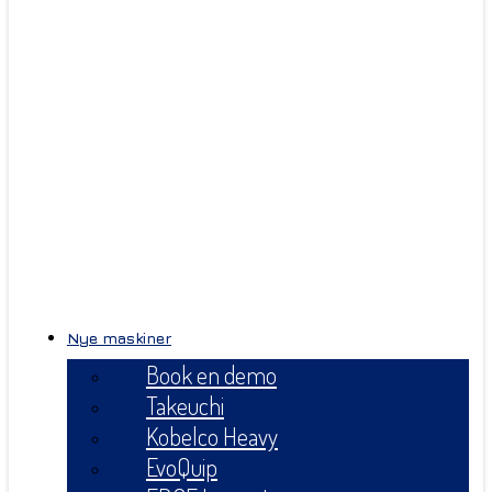
Nye maskiner
Book en demo
Takeuchi
Kobelco Heavy
EvoQuip