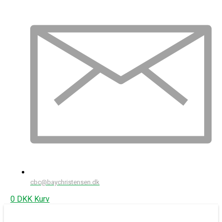
cbc@baychristensen.dk
0
DKK
Kurv