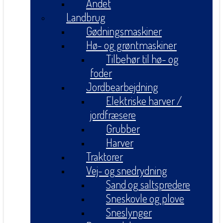
Andet
Landbrug
Gødningsmaskiner
Hø- og grøntmaskiner
Tilbehør til hø- og
foder
Jordbearbejdning
Elektriske harver /
jordfræsere
Grubber
Harver
Traktorer
Vej- og snedrydning
Sand og saltspredere
Sneskovle og plove
Sneslynger