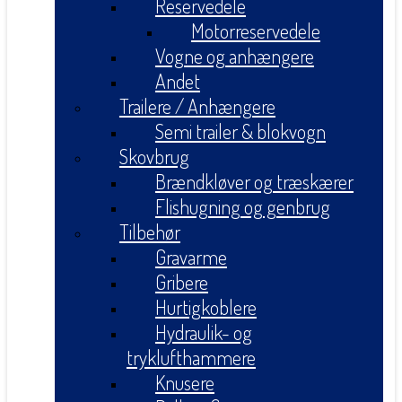
Reservedele
Motorreservedele
Vogne og anhængere
Andet
Trailere / Anhængere
Semi trailer & blokvogn
Skovbrug
Brændkløver og træskærer
Flishugning og genbrug
Tilbehør
Gravarme
Gribere
Hurtigkoblere
Hydraulik- og
tryklufthammere
Knusere