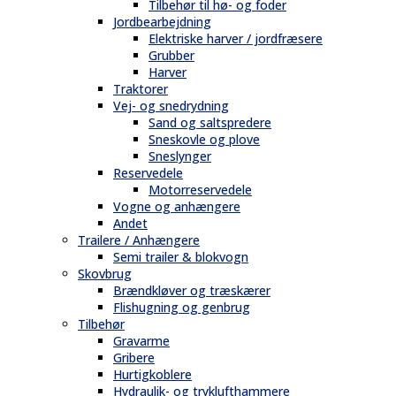
Tilbehør til hø- og foder
Jordbearbejdning
Elektriske harver / jordfræsere
Grubber
Harver
Traktorer
Vej- og snedrydning
Sand og saltspredere
Sneskovle og plove
Sneslynger
Reservedele
Motorreservedele
Vogne og anhængere
Andet
Trailere / Anhængere
Semi trailer & blokvogn
Skovbrug
Brændkløver og træskærer
Flishugning og genbrug
Tilbehør
Gravarme
Gribere
Hurtigkoblere
Hydraulik- og tryklufthammere