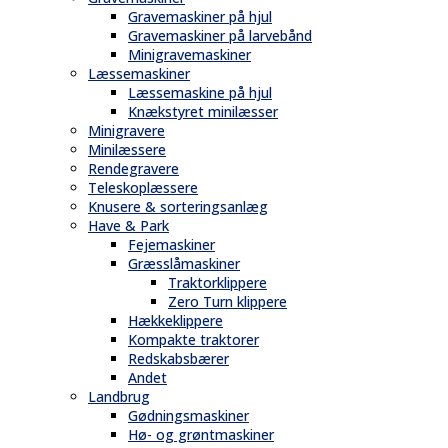
Gravemaskiner på hjul
Gravemaskiner på larvebånd
Minigravemaskiner
Læssemaskiner
Læssemaskine på hjul
Knækstyret minilæsser
Minigravere
Minilæssere
Rendegravere
Teleskoplæssere
Knusere & sorteringsanlæg
Have & Park
Fejemaskiner
Græsslåmaskiner
Traktorklippere
Zero Turn klippere
Hækkeklippere
Kompakte traktorer
Redskabsbærer
Andet
Landbrug
Gødningsmaskiner
Hø- og grøntmaskiner