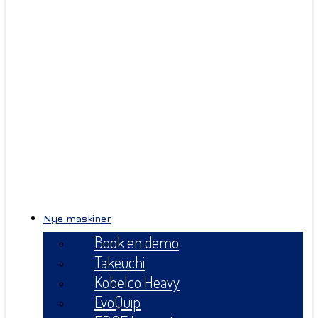
Nye maskiner
Book en demo
Takeuchi
Kobelco Heavy
EvoQuip