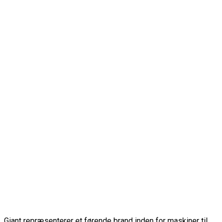
Giant repræsenterer et førende brand inden for maskiner til