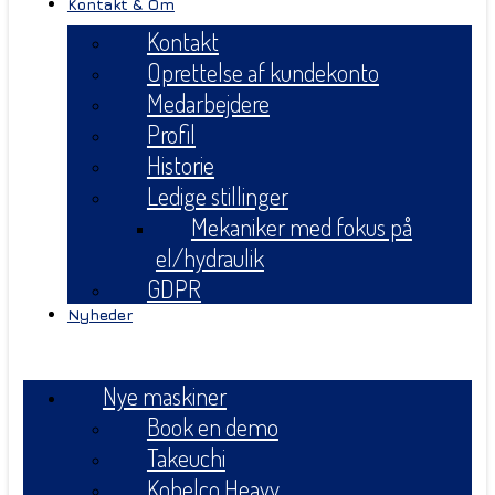
Kontakt & Om
Kontakt
Oprettelse af kundekonto
Medarbejdere
Profil
Historie
Ledige stillinger
Mekaniker med fokus på
el/hydraulik
GDPR
Nyheder
Menu
Nye maskiner
Book en demo
Takeuchi
Kobelco Heavy