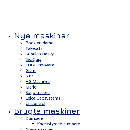
Nye maskiner
Book en demo
Takeuchi
Kobelco Heavy
EvoQuip
EDGE Innovate
Giant
NPK
HG Machines
Merlo
Saga trailere
Leica Geosystems
Unicontrol
Brugte maskiner
Dumpere
Knækstyrede dumpere
Gravemaskiner