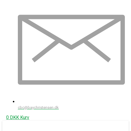
cbc@baychristensen.dk
0
DKK
Kurv