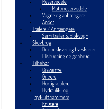
Reservedele
Motorreservedele
Vogne og anhængere
Andet
Trailere / Anhængere
Semi trailer & blokvogn
Skovbrug
Brændkløver og træskærer
Flishugning og genbrug
Tilbehør
Gravarme
Gribere
Hurtigkoblere
Hydraulik- og
tryklufthammere
Knusere