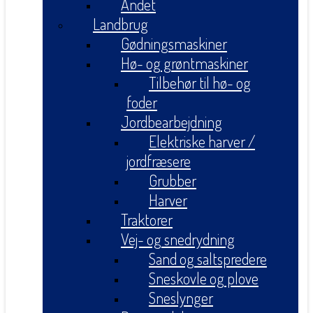
Andet
Landbrug
Gødningsmaskiner
Hø- og grøntmaskiner
Tilbehør til hø- og
foder
Jordbearbejdning
Elektriske harver /
jordfræsere
Grubber
Harver
Traktorer
Vej- og snedrydning
Sand og saltspredere
Sneskovle og plove
Sneslynger