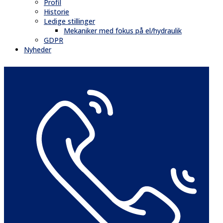
Profil
Historie
Ledige stillinger
Mekaniker med fokus på el/hydraulik
GDPR
Nyheder