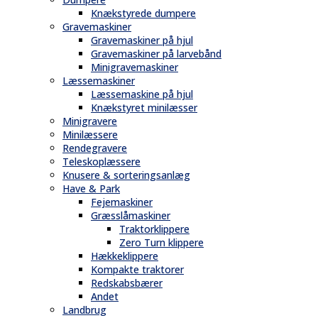
Knækstyrede dumpere
Gravemaskiner
Gravemaskiner på hjul
Gravemaskiner på larvebånd
Minigravemaskiner
Læssemaskiner
Læssemaskine på hjul
Knækstyret minilæsser
Minigravere
Minilæssere
Rendegravere
Teleskoplæssere
Knusere & sorteringsanlæg
Have & Park
Fejemaskiner
Græsslåmaskiner
Traktorklippere
Zero Turn klippere
Hækkeklippere
Kompakte traktorer
Redskabsbærer
Andet
Landbrug