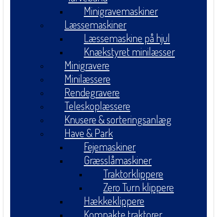
Minigravemaskiner
Læssemaskiner
Læssemaskine på hjul
Knækstyret minilæsser
Minigravere
Minilæssere
Rendegravere
Teleskoplæssere
Knusere & sorteringsanlæg
Have & Park
Fejemaskiner
Græsslåmaskiner
Traktorklippere
Zero Turn klippere
Hækkeklippere
Kompakte traktorer