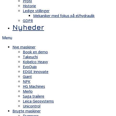
Profil
Historie
Ledige stillinger
Mekaniker med fokus på el/hydraulik
GDPR
Nyheder
Menu
Nye maskiner
Book en demo
Takeuchi
Kobelco Heavy
EvoQuip
EDGE Innovate
Giant
NPK
HG Machines
Merlo
Saga trailere
Leica Geosystems
Unicontrol
Brugte maskiner
Dumpere