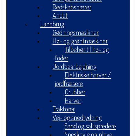
Redskabsbærer
Andet
Landbrug
Gødningsmaskiner
Hø- og grøntmaskiner
Tilbehør til hø- og
foder
Jordbearbejdning
Elektriske harver /
jordfræsere
Grubber
Harver
Traktorer
Vej- og snedrydning
Sand og saltspredere
Sneskovle og plove