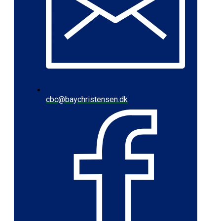
cbc@baychristensen.dk