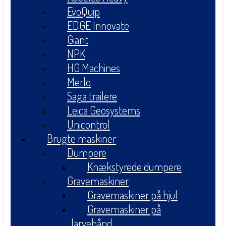
EvoQuip
EDGE Innovate
Giant
NPK
HG Machines
Merlo
Saga trailere
Leica Geosystems
Unicontrol
Brugte maskiner
Dumpere
Knækstyrede dumpere
Gravemaskiner
Gravemaskiner på hjul
Gravemaskiner på
larvebånd