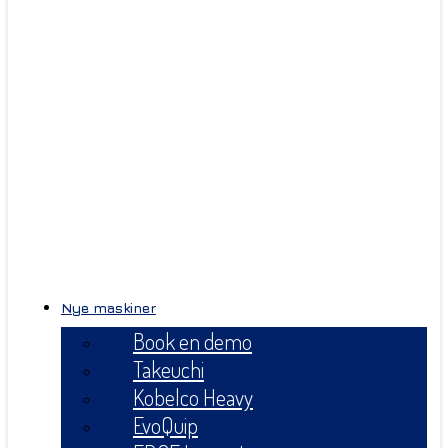
Nye maskiner
Book en demo
Takeuchi
Kobelco Heavy
EvoQuip