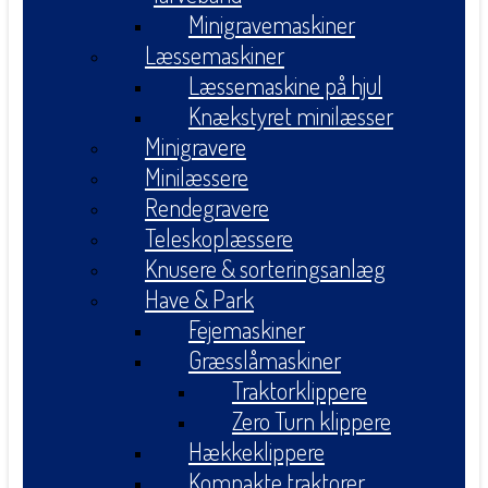
Minigravemaskiner
Læssemaskiner
Læssemaskine på hjul
Knækstyret minilæsser
Minigravere
Minilæssere
Rendegravere
Teleskoplæssere
Knusere & sorteringsanlæg
Have & Park
Fejemaskiner
Græsslåmaskiner
Traktorklippere
Zero Turn klippere
Hækkeklippere
Kompakte traktorer