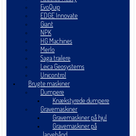
EvoQuip
EDGE Innovate
Giant
NPK
HG Machines
Merlo
Saga trailere
Leica Geosystems
Unicontrol
Brugte maskiner
Dumpere
Knækstyrede dumpere
Gravemaskiner
Gravemaskiner på hjul
Gravemaskiner på
larvebånd