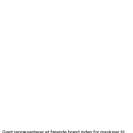
Giant repræsenterer et førende brand inden for maskiner til