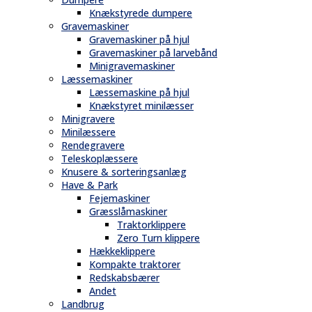
Knækstyrede dumpere
Gravemaskiner
Gravemaskiner på hjul
Gravemaskiner på larvebånd
Minigravemaskiner
Læssemaskiner
Læssemaskine på hjul
Knækstyret minilæsser
Minigravere
Minilæssere
Rendegravere
Teleskoplæssere
Knusere & sorteringsanlæg
Have & Park
Fejemaskiner
Græsslåmaskiner
Traktorklippere
Zero Turn klippere
Hækkeklippere
Kompakte traktorer
Redskabsbærer
Andet
Landbrug