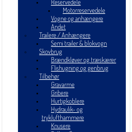
Reservedele
Motorreservedele
Vogne og anhængere
Andet
Trailere / Anhængere
Semi trailer & blokvogn
Skovbrug
Brændkløver og træskærer
Flishugning og genbrug
Tilbehør
Gravarme
Gribere
Hurtigkoblere
Hydraulik- og
tryklufthammere
Knusere