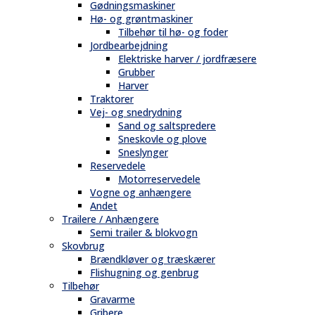
Gødningsmaskiner
Hø- og grøntmaskiner
Tilbehør til hø- og foder
Jordbearbejdning
Elektriske harver / jordfræsere
Grubber
Harver
Traktorer
Vej- og snedrydning
Sand og saltspredere
Sneskovle og plove
Sneslynger
Reservedele
Motorreservedele
Vogne og anhængere
Andet
Trailere / Anhængere
Semi trailer & blokvogn
Skovbrug
Brændkløver og træskærer
Flishugning og genbrug
Tilbehør
Gravarme
Gribere