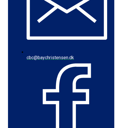
cbc@baychristensen.dk