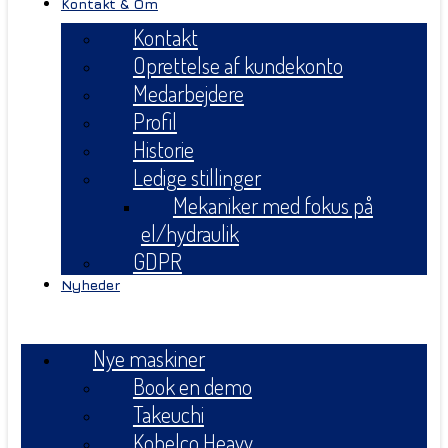
Kontakt & Om
Kontakt
Oprettelse af kundekonto
Medarbejdere
Profil
Historie
Ledige stillinger
Mekaniker med fokus på
el/hydraulik
GDPR
Nyheder
Menu
Nye maskiner
Book en demo
Takeuchi
Kobelco Heavy