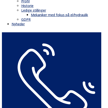
Profil
Historie
Ledige stillinger
Mekaniker med fokus på el/hydraulik
GDPR
Nyheder