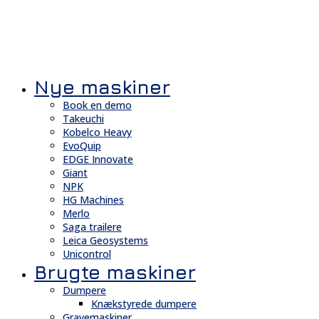
Nye maskiner
Book en demo
Takeuchi
Kobelco Heavy
EvoQuip
EDGE Innovate
Giant
NPK
HG Machines
Merlo
Saga trailere
Leica Geosystems
Unicontrol
Brugte maskiner
Dumpere
Knækstyrede dumpere
Gravemaskiner