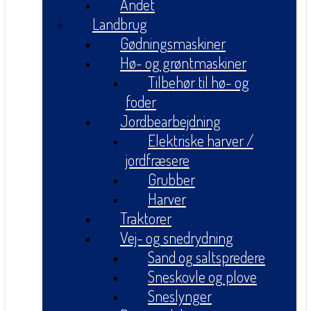
Andet
Landbrug
Gødningsmaskiner
Hø- og grøntmaskiner
Tilbehør til hø- og
foder
Jordbearbejdning
Elektriske harver /
jordfræsere
Grubber
Harver
Traktorer
Vej- og snedrydning
Sand og saltspredere
Sneskovle og plove
Sneslynger