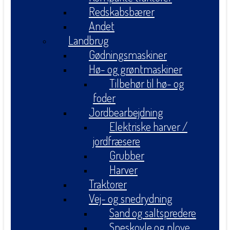
Redskabsbærer
Andet
Landbrug
Gødningsmaskiner
Hø- og grøntmaskiner
Tilbehør til hø- og
foder
Jordbearbejdning
Elektriske harver /
jordfræsere
Grubber
Harver
Traktorer
Vej- og snedrydning
Sand og saltspredere
Sneskovle og plove