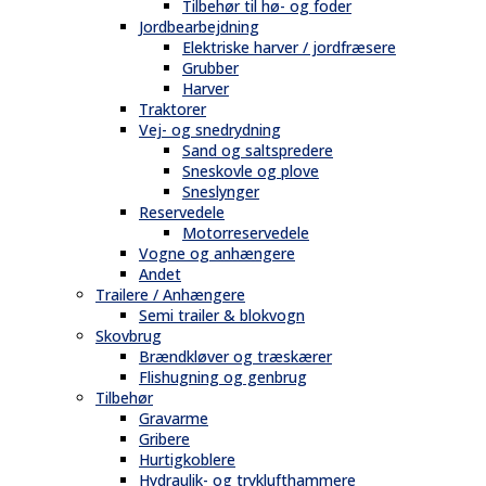
Tilbehør til hø- og foder
Jordbearbejdning
Elektriske harver / jordfræsere
Grubber
Harver
Traktorer
Vej- og snedrydning
Sand og saltspredere
Sneskovle og plove
Sneslynger
Reservedele
Motorreservedele
Vogne og anhængere
Andet
Trailere / Anhængere
Semi trailer & blokvogn
Skovbrug
Brændkløver og træskærer
Flishugning og genbrug
Tilbehør
Gravarme
Gribere
Hurtigkoblere
Hydraulik- og tryklufthammere