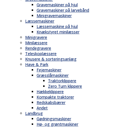
Gravemaskiner på hjul
Gravemaskiner på larvebånd
Minigravemaskiner
Læssemaskiner
Læssemaskine på hjul
Knækstyret minilæsser
Minigravere
Minilæssere
Rendegravere
Teleskoplæssere
Knusere & sorteringsanlæg
Have & Park
Fejemaskiner
Græsslåmaskiner
Traktorklippere
Zero Turn klippere
Hækkeklippere
Kompakte traktorer
Redskabsbærer
Andet
Landbrug
Gødningsmaskiner
Hø- og grøntmaskiner