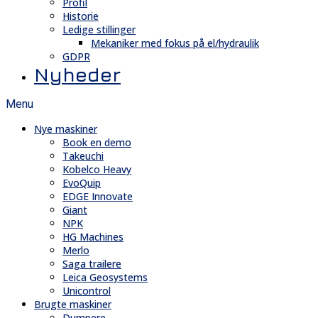
Profil
Historie
Ledige stillinger
Mekaniker med fokus på el/hydraulik
GDPR
Nyheder
Menu
Nye maskiner
Book en demo
Takeuchi
Kobelco Heavy
EvoQuip
EDGE Innovate
Giant
NPK
HG Machines
Merlo
Saga trailere
Leica Geosystems
Unicontrol
Brugte maskiner
Dumpere