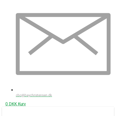
cbc@baychristensen.dk
0
DKK
Kurv