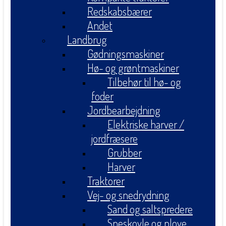
Redskabsbærer
Andet
Landbrug
Gødningsmaskiner
Hø- og grøntmaskiner
Tilbehør til hø- og
foder
Jordbearbejdning
Elektriske harver /
jordfræsere
Grubber
Harver
Traktorer
Vej- og snedrydning
Sand og saltspredere
Sneskovle og plove