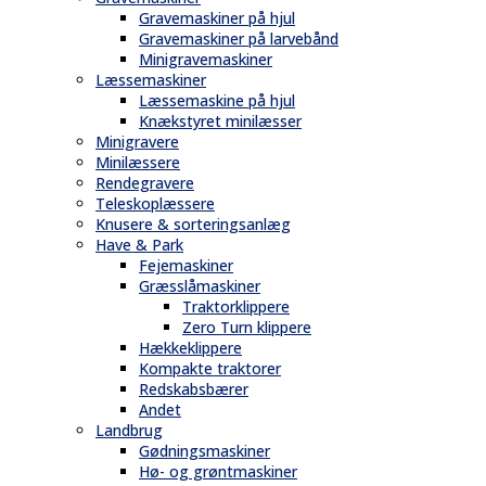
Gravemaskiner på hjul
Gravemaskiner på larvebånd
Minigravemaskiner
Læssemaskiner
Læssemaskine på hjul
Knækstyret minilæsser
Minigravere
Minilæssere
Rendegravere
Teleskoplæssere
Knusere & sorteringsanlæg
Have & Park
Fejemaskiner
Græsslåmaskiner
Traktorklippere
Zero Turn klippere
Hækkeklippere
Kompakte traktorer
Redskabsbærer
Andet
Landbrug
Gødningsmaskiner
Hø- og grøntmaskiner