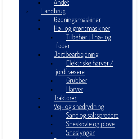
Andet
Landbrug
Gødningsmaskiner
Hø- og grøntmaskiner
Tilbehør til hø- og
foder
Jordbearbejdning
Elektriske harver /
jordfræsere
Grubber
Harver
Traktorer
Vej- og snedrydning
Sand og saltspredere
Sneskovle og plove
Sneslynger