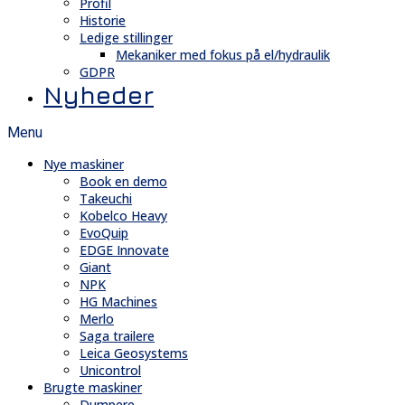
Profil
Historie
Ledige stillinger
Mekaniker med fokus på el/hydraulik
GDPR
Nyheder
Menu
Nye maskiner
Book en demo
Takeuchi
Kobelco Heavy
EvoQuip
EDGE Innovate
Giant
NPK
HG Machines
Merlo
Saga trailere
Leica Geosystems
Unicontrol
Brugte maskiner
Dumpere