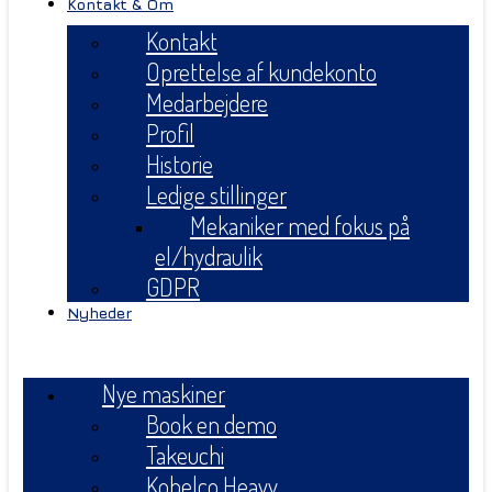
Kontakt & Om
Kontakt
Oprettelse af kundekonto
Medarbejdere
Profil
Historie
Ledige stillinger
Mekaniker med fokus på
el/hydraulik
GDPR
Nyheder
Menu
Nye maskiner
Book en demo
Takeuchi
Kobelco Heavy