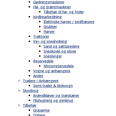
Gødningsmaskiner
Hø- og grøntmaskiner
Tilbehør til hø- og foder
Jordbearbejdning
Elektriske harver / jordfræsere
Grubber
Harver
Traktorer
Vej- og snedrydning
Sand og saltspredere
Sneskovle og plove
Sneslynger
Reservedele
Motorreservedele
Vogne og anhængere
Andet
Trailere / Anhængere
Semi trailer & blokvogn
Skovbrug
Brændkløver og træskærer
Flishugning og genbrug
Tilbehør
Gravarme
Gribere