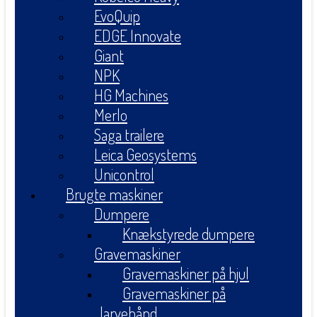
EvoQuip
EDGE Innovate
Giant
NPK
HG Machines
Merlo
Saga trailere
Leica Geosystems
Unicontrol
Brugte maskiner
Dumpere
Knækstyrede dumpere
Gravemaskiner
Gravemaskiner på hjul
Gravemaskiner på
larvebånd