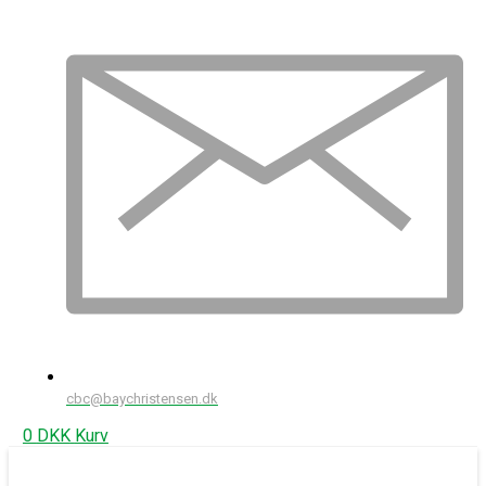
cbc@baychristensen.dk
0
DKK
Kurv