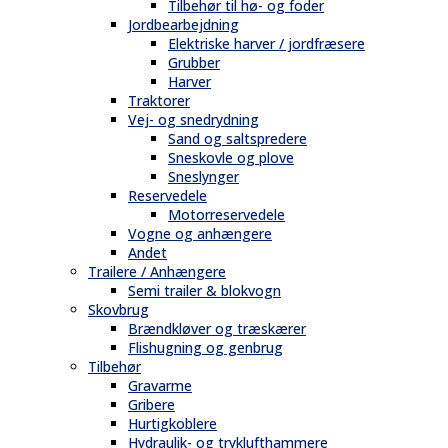
Tilbehør til hø- og foder
Jordbearbejdning
Elektriske harver / jordfræsere
Grubber
Harver
Traktorer
Vej- og snedrydning
Sand og saltspredere
Sneskovle og plove
Sneslynger
Reservedele
Motorreservedele
Vogne og anhængere
Andet
Trailere / Anhængere
Semi trailer & blokvogn
Skovbrug
Brændkløver og træskærer
Flishugning og genbrug
Tilbehør
Gravarme
Gribere
Hurtigkoblere
Hydraulik- og tryklufthammere