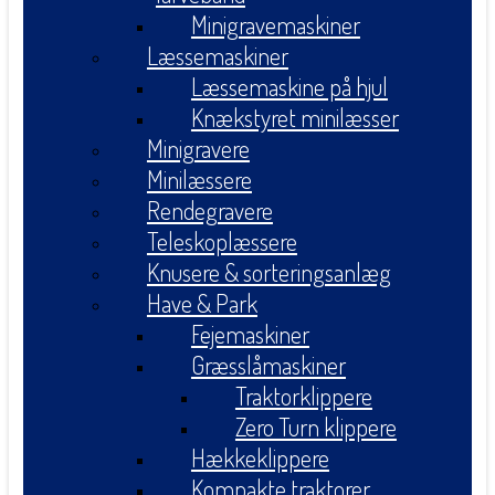
Minigravemaskiner
Læssemaskiner
Læssemaskine på hjul
Knækstyret minilæsser
Minigravere
Minilæssere
Rendegravere
Teleskoplæssere
Knusere & sorteringsanlæg
Have & Park
Fejemaskiner
Græsslåmaskiner
Traktorklippere
Zero Turn klippere
Hækkeklippere
Kompakte traktorer