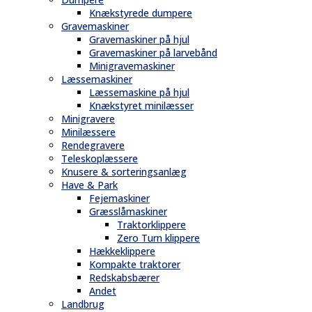
Knækstyrede dumpere
Gravemaskiner
Gravemaskiner på hjul
Gravemaskiner på larvebånd
Minigravemaskiner
Læssemaskiner
Læssemaskine på hjul
Knækstyret minilæsser
Minigravere
Minilæssere
Rendegravere
Teleskoplæssere
Knusere & sorteringsanlæg
Have & Park
Fejemaskiner
Græsslåmaskiner
Traktorklippere
Zero Turn klippere
Hækkeklippere
Kompakte traktorer
Redskabsbærer
Andet
Landbrug