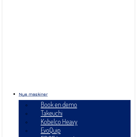
Nye maskiner
Book en demo
Takeuchi
Kobelco Heavy
EvoQuip