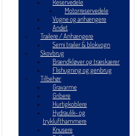
Reservedele
Motorreservedele
Vogne og anhængere
Andet
Trailere / Anhængere
Semi trailer & blokvogn
Skovbrug
Brændkløver og træskærer
Flishugning og genbrug
Tilbehør
Gravarme
Gribere
Hurtigkoblere
Hydraulik- og
tryklufthammere
Knusere