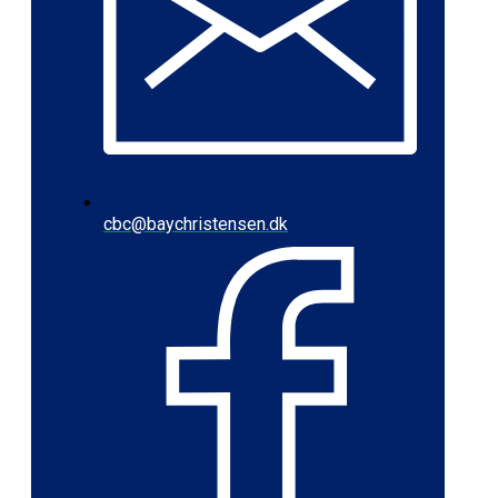
cbc@baychristensen.dk