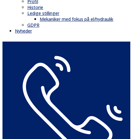
Profil
Historie
Ledige stillinger
Mekaniker med fokus på el/hydraulik
GDPR
Nyheder