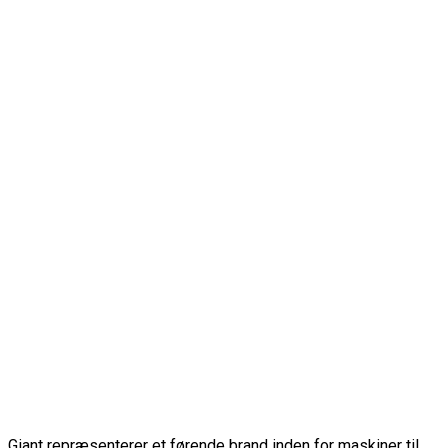
Giant repræsenterer et førende brand inden for maskiner til