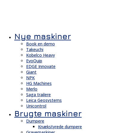
Nye maskiner
Book en demo
Takeuchi
Kobelco Heavy
EvoQuip
EDGE Innovate
Giant
NPK
HG Machines
Merlo
Saga trailere
Leica Geosystems
Unicontrol
Brugte maskiner
Dumpere
Knækstyrede dumpere
Gravemaskiner