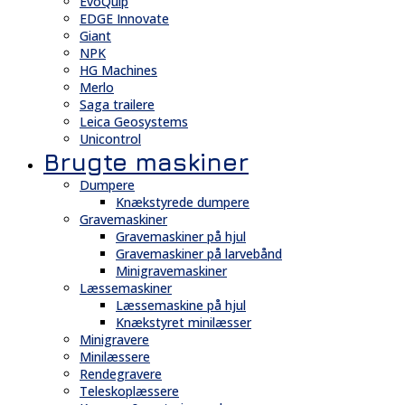
EvoQuip
EDGE Innovate
Giant
NPK
HG Machines
Merlo
Saga trailere
Leica Geosystems
Unicontrol
Brugte maskiner
Dumpere
Knækstyrede dumpere
Gravemaskiner
Gravemaskiner på hjul
Gravemaskiner på larvebånd
Minigravemaskiner
Læssemaskiner
Læssemaskine på hjul
Knækstyret minilæsser
Minigravere
Minilæssere
Rendegravere
Teleskoplæssere