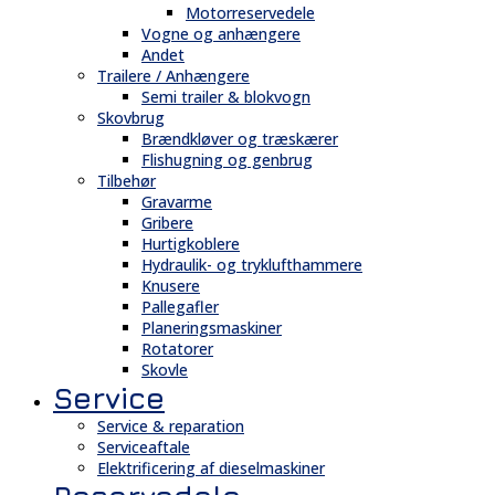
Motorreservedele
Vogne og anhængere
Andet
Trailere / Anhængere
Semi trailer & blokvogn
Skovbrug
Brændkløver og træskærer
Flishugning og genbrug
Tilbehør
Gravarme
Gribere
Hurtigkoblere
Hydraulik- og tryklufthammere
Knusere
Pallegafler
Planeringsmaskiner
Rotatorer
Skovle
Service
Service & reparation
Serviceaftale
Elektrificering af dieselmaskiner