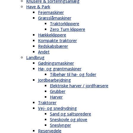
Knusere & sorteringsanlæg
Have & Park
Fejemaskiner
Græsslåmaskiner
Traktorklippere
Zero Turn klippere
Hækkeklippere
Kompakte traktorer
Redskabsbærer
Andet
Landbrug
Gødningsmaskiner
Hø- og grøntmaskiner
Tilbehør til hø- og foder
Jordbearbejdning
Elektriske harver / jordfræsere
Grubber
Harver
Traktorer
Vej- og snedrydning
Sand og saltspredere
Sneskovle og plove
Sneslynger
Reservedele