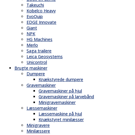
Takeuchi
Kobelco Heavy
EvoQuip
EDGE Innovate
Giant
NPK
HG Machines
Merlo
Saga trailere
Leica Geosystems
Unicontrol
Brugte maskiner
Dumpere
Knækstyrede dumpere
Gravemaskiner
Gravemaskiner på hjul
Gravemaskiner på larvebånd
Minigravemaskiner
Læssemaskiner
Læssemaskine på hjul
Knækstyret minilæsser
Minigravere
Minilæssere