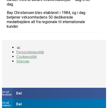
dag.
Bay Christensen blev etableret i 1984, og i dag
betjener virksomhedens 50 dedikerede
medarbejdere alt fra regionale til internationale
kunder.
Persondatapolitik
Cookiepolitik
Sitemap
Del på
Del
facebook
Del på
Del
linkedin