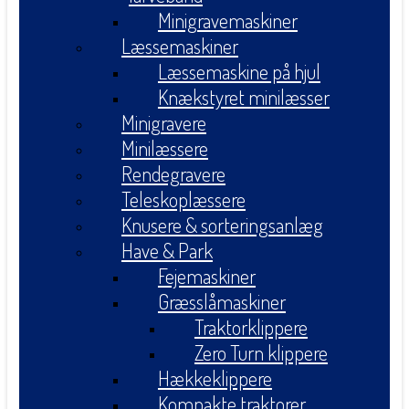
Minigravemaskiner
Læssemaskiner
Læssemaskine på hjul
Knækstyret minilæsser
Minigravere
Minilæssere
Rendegravere
Teleskoplæssere
Knusere & sorteringsanlæg
Have & Park
Fejemaskiner
Græsslåmaskiner
Traktorklippere
Zero Turn klippere
Hækkeklippere
Kompakte traktorer