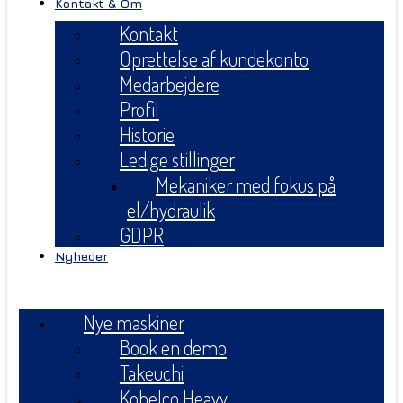
Kontakt & Om
Kontakt
Oprettelse af kundekonto
Medarbejdere
Profil
Historie
Ledige stillinger
Mekaniker med fokus på
el/hydraulik
GDPR
Nyheder
Menu
Nye maskiner
Book en demo
Takeuchi
Kobelco Heavy