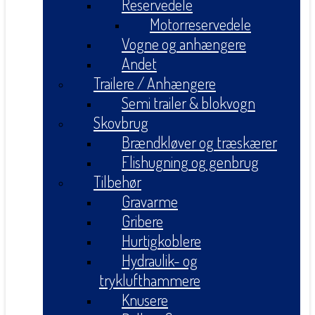
Reservedele
Motorreservedele
Vogne og anhængere
Andet
Trailere / Anhængere
Semi trailer & blokvogn
Skovbrug
Brændkløver og træskærer
Flishugning og genbrug
Tilbehør
Gravarme
Gribere
Hurtigkoblere
Hydraulik- og
tryklufthammere
Knusere