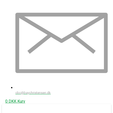
cbc@baychristensen.dk
0
DKK
Kurv