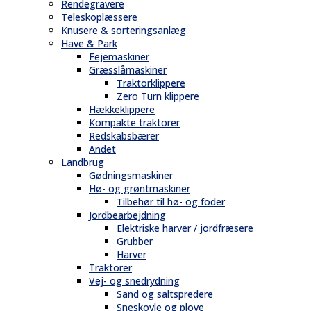
Rendegravere
Teleskoplæssere
Knusere & sorteringsanlæg
Have & Park
Fejemaskiner
Græsslåmaskiner
Traktorklippere
Zero Turn klippere
Hækkeklippere
Kompakte traktorer
Redskabsbærer
Andet
Landbrug
Gødningsmaskiner
Hø- og grøntmaskiner
Tilbehør til hø- og foder
Jordbearbejdning
Elektriske harver / jordfræsere
Grubber
Harver
Traktorer
Vej- og snedrydning
Sand og saltspredere
Sneskovle og plove