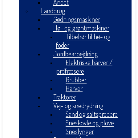
Andet
Landbrug
Gødningsmaskiner
Hø- og grøntmaskiner
Tilbehør til hø- og
foder
Jordbearbejdning
Elektriske harver /
jordfræsere
Grubber
Harver
Traktorer
Vej- og snedrydning
Sand og saltspredere
Sneskovle og plove
Sneslynger