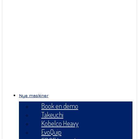
Nye maskiner
Book en demo
Takeuchi
Kobelco Heavy
EvoQuip