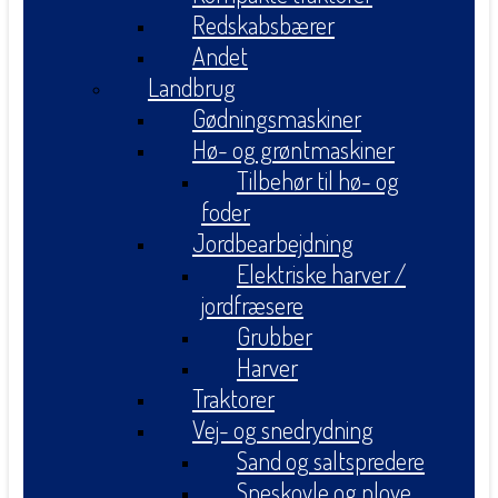
Redskabsbærer
Andet
Landbrug
Gødningsmaskiner
Hø- og grøntmaskiner
Tilbehør til hø- og
foder
Jordbearbejdning
Elektriske harver /
jordfræsere
Grubber
Harver
Traktorer
Vej- og snedrydning
Sand og saltspredere
Sneskovle og plove