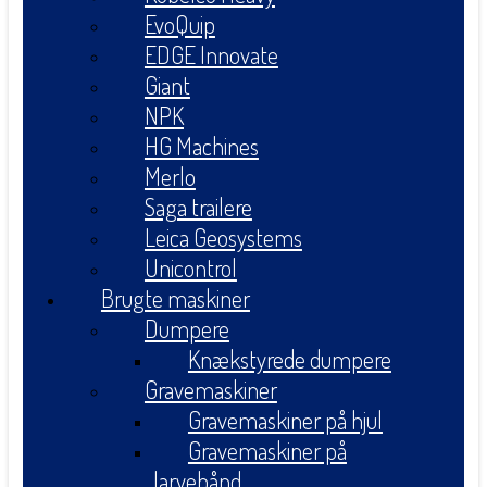
EvoQuip
EDGE Innovate
Giant
NPK
HG Machines
Merlo
Saga trailere
Leica Geosystems
Unicontrol
Brugte maskiner
Dumpere
Knækstyrede dumpere
Gravemaskiner
Gravemaskiner på hjul
Gravemaskiner på
larvebånd