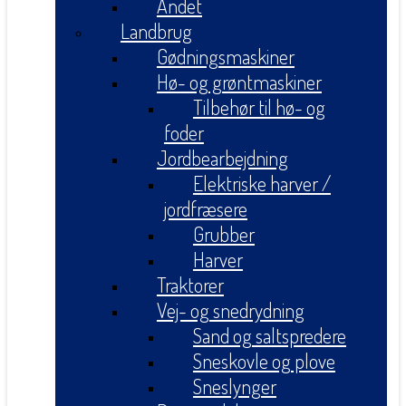
Andet
Landbrug
Gødningsmaskiner
Hø- og grøntmaskiner
Tilbehør til hø- og
foder
Jordbearbejdning
Elektriske harver /
jordfræsere
Grubber
Harver
Traktorer
Vej- og snedrydning
Sand og saltspredere
Sneskovle og plove
Sneslynger