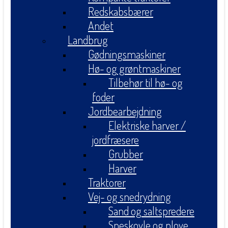
Redskabsbærer
Andet
Landbrug
Gødningsmaskiner
Hø- og grøntmaskiner
Tilbehør til hø- og
foder
Jordbearbejdning
Elektriske harver /
jordfræsere
Grubber
Harver
Traktorer
Vej- og snedrydning
Sand og saltspredere
Sneskovle og plove