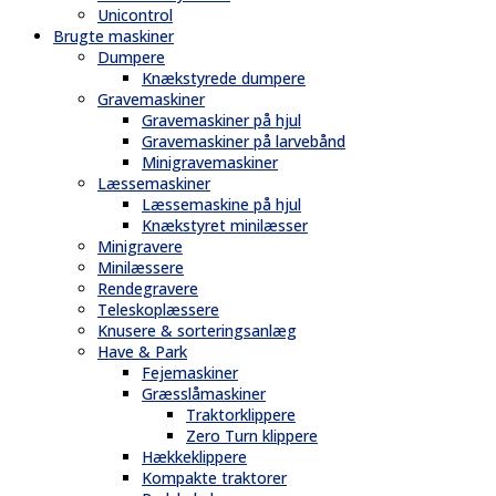
Unicontrol
Brugte maskiner
Dumpere
Knækstyrede dumpere
Gravemaskiner
Gravemaskiner på hjul
Gravemaskiner på larvebånd
Minigravemaskiner
Læssemaskiner
Læssemaskine på hjul
Knækstyret minilæsser
Minigravere
Minilæssere
Rendegravere
Teleskoplæssere
Knusere & sorteringsanlæg
Have & Park
Fejemaskiner
Græsslåmaskiner
Traktorklippere
Zero Turn klippere
Hækkeklippere
Kompakte traktorer