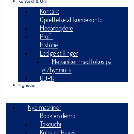
Kontakt & Om
Kontakt
Oprettelse af kundekonto
Medarbejdere
Profil
Historie
Ledige stillinger
Mekaniker med fokus på
el/hydraulik
GDPR
Nyheder
Menu
Nye maskiner
Book en demo
Takeuchi
Kobelco Heavy