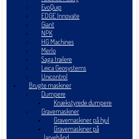
EvoQuip
EDGE Innovate
Giant
NPK
HG Machines
Merlo
Saga trailere
Leica Geosystems
Unicontrol
Brugte maskiner
Dumpere
Knækstyrede dumpere
Gravemaskiner
Gravemaskiner på hjul
Gravemaskiner på
larvebånd