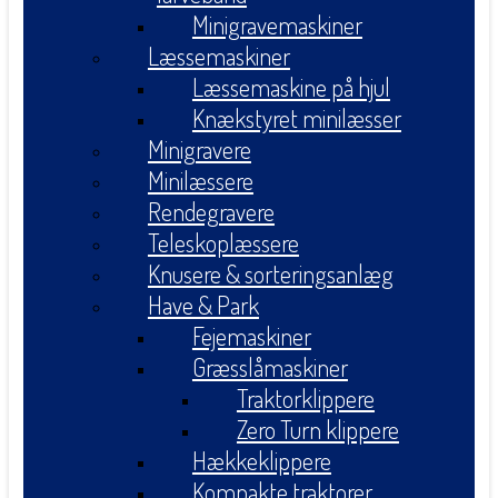
Minigravemaskiner
Læssemaskiner
Læssemaskine på hjul
Knækstyret minilæsser
Minigravere
Minilæssere
Rendegravere
Teleskoplæssere
Knusere & sorteringsanlæg
Have & Park
Fejemaskiner
Græsslåmaskiner
Traktorklippere
Zero Turn klippere
Hækkeklippere
Kompakte traktorer