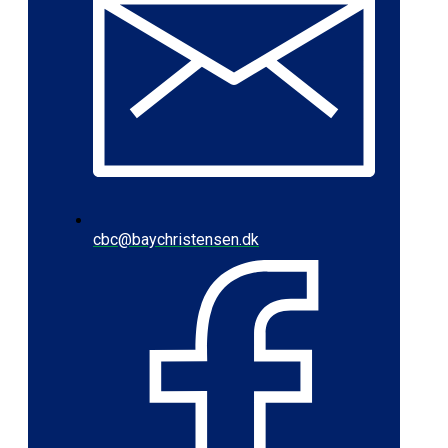
cbc@baychristensen.dk