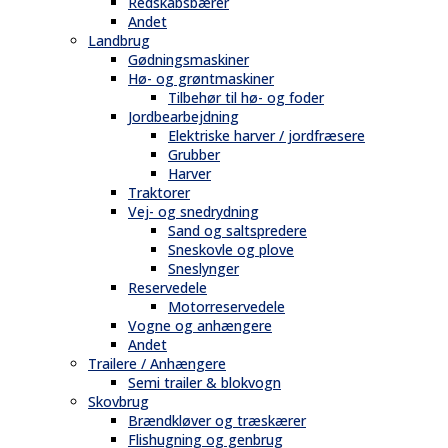
Redskabsbærer
Andet
Landbrug
Gødningsmaskiner
Hø- og grøntmaskiner
Tilbehør til hø- og foder
Jordbearbejdning
Elektriske harver / jordfræsere
Grubber
Harver
Traktorer
Vej- og snedrydning
Sand og saltspredere
Sneskovle og plove
Sneslynger
Reservedele
Motorreservedele
Vogne og anhængere
Andet
Trailere / Anhængere
Semi trailer & blokvogn
Skovbrug
Brændkløver og træskærer
Flishugning og genbrug