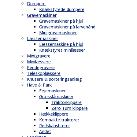
Dumpere
Knækstyrede dumpere
Gravemaskiner
Gravemaskiner på hjul
Gravemaskiner på larvebånd
Minigravemaskiner
Læssemaskiner
Læssemaskine på hjul
Knækstyret minilæsser
Minigravere
Minilæssere
Rendegravere
Teleskoplæssere
Knusere & sorteringsanlæg
Have & Park
Fejemaskiner
Græsslåmaskiner
Traktorklippere
Zero Turn klippere
Hækkeklippere
Kompakte traktorer
Redskabsbærer
Andet