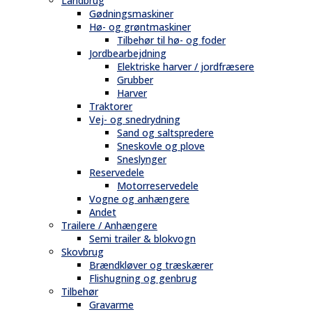
Landbrug
Gødningsmaskiner
Hø- og grøntmaskiner
Tilbehør til hø- og foder
Jordbearbejdning
Elektriske harver / jordfræsere
Grubber
Harver
Traktorer
Vej- og snedrydning
Sand og saltspredere
Sneskovle og plove
Sneslynger
Reservedele
Motorreservedele
Vogne og anhængere
Andet
Trailere / Anhængere
Semi trailer & blokvogn
Skovbrug
Brændkløver og træskærer
Flishugning og genbrug
Tilbehør
Gravarme