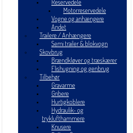
Reservedele
Motorreservedele
Vogne og anhængere
Andet
Trailere / Anhængere
Semi trailer & blokvogn
Skovbrug
Brændkløver og træskærer
Flishugning og genbrug
Tilbehør
Gravarme
Gribere
Hurtigkoblere
Hydraulik- og
tryklufthammere
Knusere