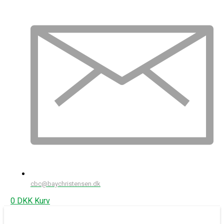
cbc@baychristensen.dk
0
DKK
Kurv