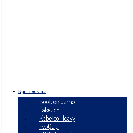
Nye maskiner
Book en demo
Takeuchi
Kobelco Heavy
EvoQuip