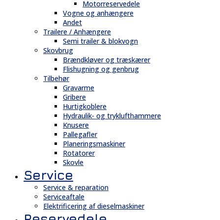
Motorreservedele
Vogne og anhængere
Andet
Trailere / Anhængere
Semi trailer & blokvogn
Skovbrug
Brændkløver og træskærer
Flishugning og genbrug
Tilbehør
Gravarme
Gribere
Hurtigkoblere
Hydraulik- og tryklufthammere
Knusere
Pallegafler
Planeringsmaskiner
Rotatorer
Skovle
Service
Service & reparation
Serviceaftale
Elektrificering af dieselmaskiner
Reservedele