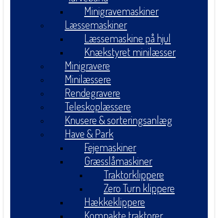
Minigravemaskiner
Læssemaskiner
Læssemaskine på hjul
Knækstyret minilæsser
Minigravere
Minilæssere
Rendegravere
Teleskoplæssere
Knusere & sorteringsanlæg
Have & Park
Fejemaskiner
Græsslåmaskiner
Traktorklippere
Zero Turn klippere
Hækkeklippere
Kompakte traktorer