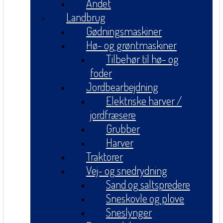
Andet
Landbrug
Gødningsmaskiner
Hø- og grøntmaskiner
Tilbehør til hø- og
foder
Jordbearbejdning
Elektriske harver /
jordfræsere
Grubber
Harver
Traktorer
Vej- og snedrydning
Sand og saltspredere
Sneskovle og plove
Sneslynger