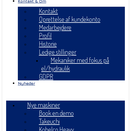
Kontakt & Om
Kontakt
Oprettelse af kundekonto
Medarbejdere
Profil
Historie
Ledige stillinger
Mekaniker med fokus på
el/hydraulik
GDPR
Nyheder
Menu
Nye maskiner
Book en demo
Takeuchi
Kobelco Heavy