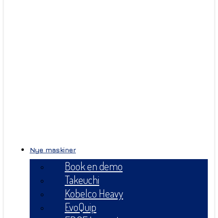
Nye maskiner
Book en demo
Takeuchi
Kobelco Heavy
EvoQuip