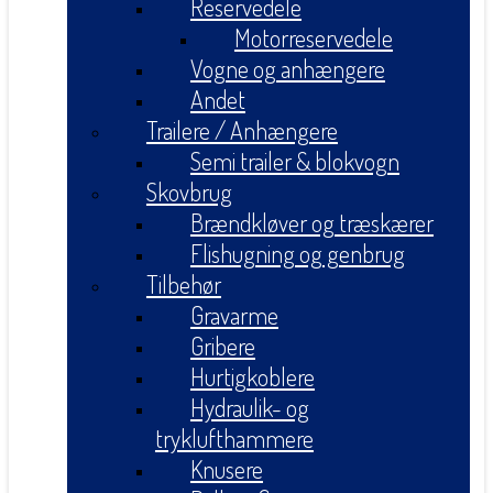
Reservedele
Motorreservedele
Vogne og anhængere
Andet
Trailere / Anhængere
Semi trailer & blokvogn
Skovbrug
Brændkløver og træskærer
Flishugning og genbrug
Tilbehør
Gravarme
Gribere
Hurtigkoblere
Hydraulik- og
tryklufthammere
Knusere