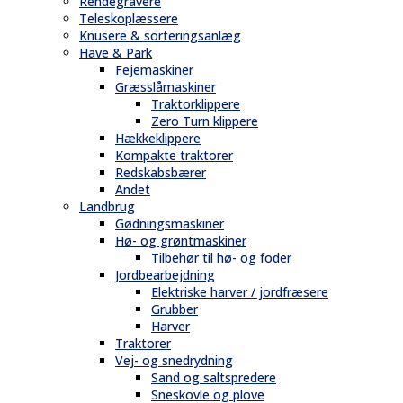
Rendegravere
Teleskoplæssere
Knusere & sorteringsanlæg
Have & Park
Fejemaskiner
Græsslåmaskiner
Traktorklippere
Zero Turn klippere
Hækkeklippere
Kompakte traktorer
Redskabsbærer
Andet
Landbrug
Gødningsmaskiner
Hø- og grøntmaskiner
Tilbehør til hø- og foder
Jordbearbejdning
Elektriske harver / jordfræsere
Grubber
Harver
Traktorer
Vej- og snedrydning
Sand og saltspredere
Sneskovle og plove