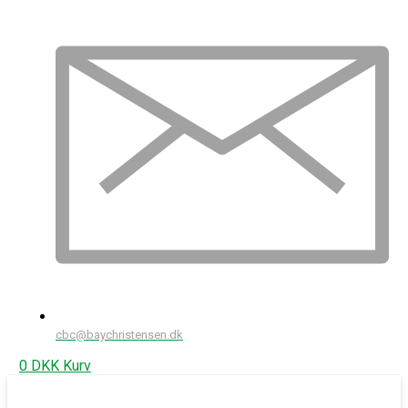
cbc@baychristensen.dk
0
DKK
Kurv