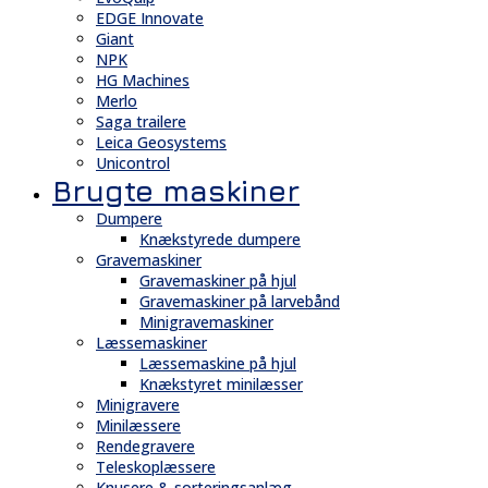
EDGE Innovate
Giant
NPK
HG Machines
Merlo
Saga trailere
Leica Geosystems
Unicontrol
Brugte maskiner
Dumpere
Knækstyrede dumpere
Gravemaskiner
Gravemaskiner på hjul
Gravemaskiner på larvebånd
Minigravemaskiner
Læssemaskiner
Læssemaskine på hjul
Knækstyret minilæsser
Minigravere
Minilæssere
Rendegravere
Teleskoplæssere
Knusere & sorteringsanlæg