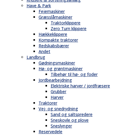
Have & Park
Fejemaskiner
Græsslåmaskiner
Traktorklippere
Zero Turn klippere
Hækkeklippere
Kompakte traktorer
Redskabsbærer
Andet
Landbrug
Gødningsmaskiner
Hø- og grøntmaskiner
Tilbehør til hø- og foder
Jordbearbejdning
Elektriske harver / jordfræsere
Grubber
Harver
Traktorer
Vej- og snedrydning
Sand og saltspredere
Sneskovle og plove
Sneslynger
Reservedele