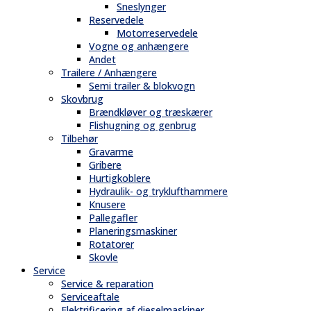
Sneslynger
Reservedele
Motorreservedele
Vogne og anhængere
Andet
Trailere / Anhængere
Semi trailer & blokvogn
Skovbrug
Brændkløver og træskærer
Flishugning og genbrug
Tilbehør
Gravarme
Gribere
Hurtigkoblere
Hydraulik- og tryklufthammere
Knusere
Pallegafler
Planeringsmaskiner
Rotatorer
Skovle
Service
Service & reparation
Serviceaftale
Elektrificering af dieselmaskiner