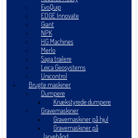
EvoQuip
EDGE Innovate
Giant
NPK
HG Machines
Merlo
Saga trailere
Leica Geosystems
Unicontrol
Brugte maskiner
Dumpere
Knækstyrede dumpere
Gravemaskiner
Gravemaskiner på hjul
Gravemaskiner på
larvebånd