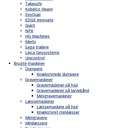
Takeuchi
Kobelco Heavy
EvoQuip
EDGE Innovate
Giant
NPK
HG Machines
Merlo
Saga trailere
Leica Geosystems
Unicontrol
Brugte maskiner
Dumpere
Knækstyrede dumpere
Gravemaskiner
Gravemaskiner på hjul
Gravemaskiner på larvebånd
Minigravemaskiner
Læssemaskiner
Læssemaskine på hjul
Knækstyret minilæsser
Minigravere
Minilæssere