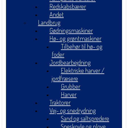
Redskabsbærer
Andet
Landbrug
Gødningsmaskiner
Hø- og grøntmaskiner
Tilbehør til hø- og
foder
Jordbearbejdning
Elektriske harver /
jordfræsere
Grubber
Harver
Traktorer
Vej- og snedrydning
Sand og saltspredere
Sneskovle og plove