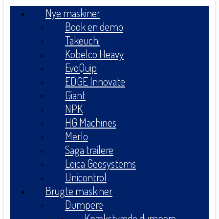
Nye maskiner
Book en demo
Takeuchi
Kobelco Heavy
EvoQuip
EDGE Innovate
Giant
NPK
HG Machines
Merlo
Saga trailere
Leica Geosystems
Unicontrol
Brugte maskiner
Dumpere
Knækstyrede dumpere