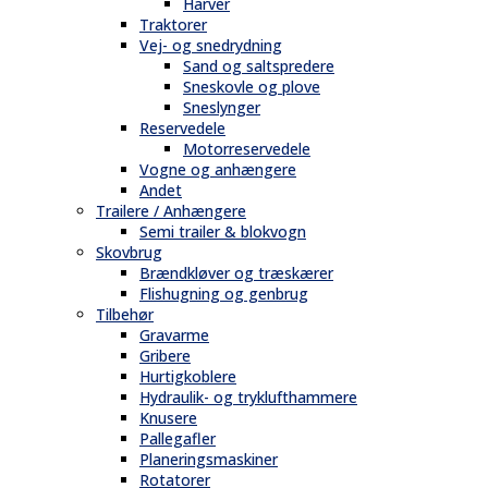
Harver
Traktorer
Vej- og snedrydning
Sand og saltspredere
Sneskovle og plove
Sneslynger
Reservedele
Motorreservedele
Vogne og anhængere
Andet
Trailere / Anhængere
Semi trailer & blokvogn
Skovbrug
Brændkløver og træskærer
Flishugning og genbrug
Tilbehør
Gravarme
Gribere
Hurtigkoblere
Hydraulik- og tryklufthammere
Knusere
Pallegafler
Planeringsmaskiner
Rotatorer