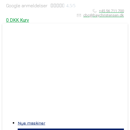
Google anmeldelser





4.5/5
+45 56 711 700
cbc@baychristensen.dk
0
DKK
Kurv
Nye maskiner