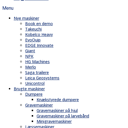
Menu
Nye maskiner
Book en demo
Takeuchi
Kobelco Heavy
EvoQuip
EDGE Innovate
Giant
NPK
HG Machines
Merlo
Saga trailere
Leica Geosystems
Unicontrol
Brugte maskiner
Dumpere
Knækstyrede dumpere
Gravemaskiner
Gravemaskiner på hjul
Gravemaskiner på larvebånd
Minigravemaskiner
Læssemaskiner