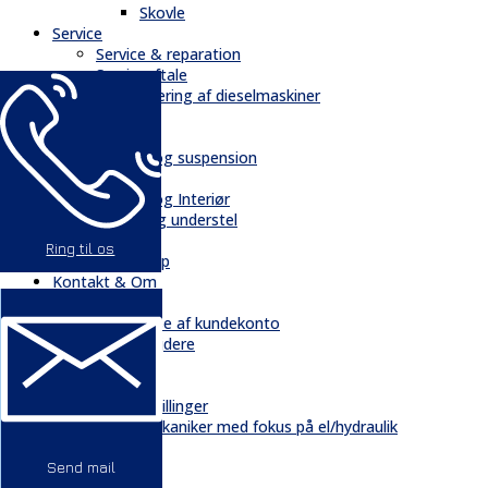
Skovle
Service
Service & reparation
Serviceaftale
Elektrificering af dieselmaskiner
Reservedele
Bånd
Chassis og suspension
Hydraulik
Kabiner og Interiør
Kæder og understel
Motor
Ring til os
Quickshop
Kontakt & Om
Kontakt
Oprettelse af kundekonto
Medarbejdere
Profil
Historie
Ledige stillinger
Mekaniker med fokus på el/hydraulik
GDPR
Send mail
Nyheder