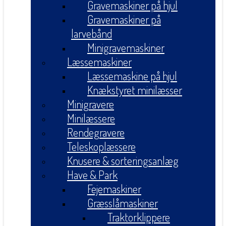
Gravemaskiner på hjul
Gravemaskiner på
larvebånd
Minigravemaskiner
Læssemaskiner
Læssemaskine på hjul
Knækstyret minilæsser
Minigravere
Minilæssere
Rendegravere
Teleskoplæssere
Knusere & sorteringsanlæg
Have & Park
Fejemaskiner
Græsslåmaskiner
Traktorklippere