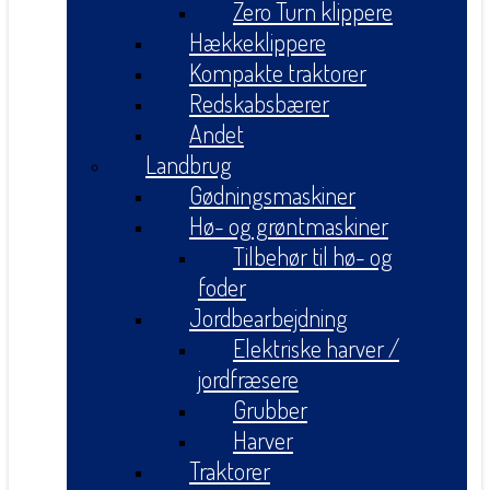
Zero Turn klippere
Hækkeklippere
Kompakte traktorer
Redskabsbærer
Andet
Landbrug
Gødningsmaskiner
Hø- og grøntmaskiner
Tilbehør til hø- og
foder
Jordbearbejdning
Elektriske harver /
jordfræsere
Grubber
Harver
Traktorer