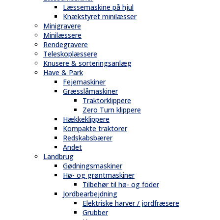
Læssemaskine på hjul
Knækstyret minilæsser
Minigravere
Minilæssere
Rendegravere
Teleskoplæssere
Knusere & sorteringsanlæg
Have & Park
Fejemaskiner
Græsslåmaskiner
Traktorklippere
Zero Turn klippere
Hækkeklippere
Kompakte traktorer
Redskabsbærer
Andet
Landbrug
Gødningsmaskiner
Hø- og grøntmaskiner
Tilbehør til hø- og foder
Jordbearbejdning
Elektriske harver / jordfræsere
Grubber