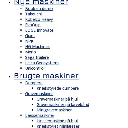
Nye maskiner
Book en demo
Takeuchi
Kobelco Heavy
EvoQuip
EDGE Innovate
Giant
NPK
HG Machines
Merlo
Saga trailere
Leica Geosystems
Unicontrol
Brugte maskiner
Dumpere
Knækstyrede dumpere
Gravemaskiner
Gravemaskiner på hjul
Gravemaskiner på larvebånd
Minigravemaskiner
Læssemaskiner
Læssemaskine på hjul
Knækstyret minilæsser