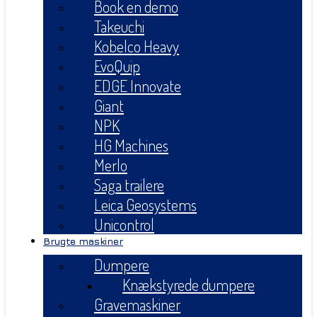
Book en demo
Takeuchi
Kobelco Heavy
EvoQuip
EDGE Innovate
Giant
NPK
HG Machines
Merlo
Saga trailere
Leica Geosystems
Unicontrol
Brugte maskiner
Dumpere
Knækstyrede dumpere
Gravemaskiner