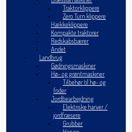
Traktorklippere
Zero Turn klippere
Hækkeklippere
Kompakte traktorer
Redskabsbærer
Andet
Landbrug
Gødningsmaskiner
Hø- og grøntmaskiner
Tilbehør til hø- og
foder
Jordbearbejdning
Elektriske harver /
jordfræsere
Grubber
Harver