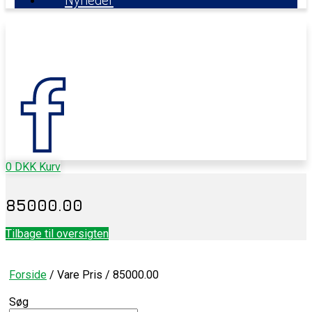
0
DKK
Kurv
85000.00
Tilbage til oversigten
Forside
/ Vare Pris / 85000.00
Søg