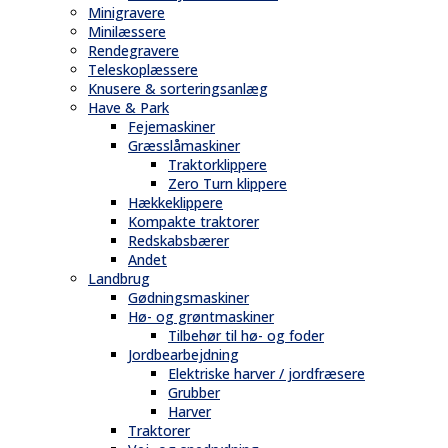
Minigravere
Minilæssere
Rendegravere
Teleskoplæssere
Knusere & sorteringsanlæg
Have & Park
Fejemaskiner
Græsslåmaskiner
Traktorklippere
Zero Turn klippere
Hækkeklippere
Kompakte traktorer
Redskabsbærer
Andet
Landbrug
Gødningsmaskiner
Hø- og grøntmaskiner
Tilbehør til hø- og foder
Jordbearbejdning
Elektriske harver / jordfræsere
Grubber
Harver
Traktorer