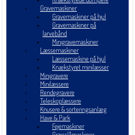
Gravemaskiner
Gravemaskiner på hjul
Gravemaskiner på
larvebånd
Minigravemaskiner
Læssemaskiner
Læssemaskine på hjul
Knækstyret minilæsser
Minigravere
Minilæssere
Rendegravere
Teleskoplæssere
Knusere & sorteringsanlæg
Have & Park
Fejemaskiner
Græsslåmaskiner