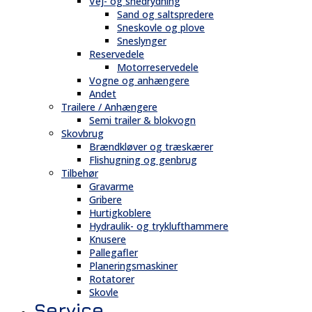
Vej- og snedrydning
Sand og saltspredere
Sneskovle og plove
Sneslynger
Reservedele
Motorreservedele
Vogne og anhængere
Andet
Trailere / Anhængere
Semi trailer & blokvogn
Skovbrug
Brændkløver og træskærer
Flishugning og genbrug
Tilbehør
Gravarme
Gribere
Hurtigkoblere
Hydraulik- og tryklufthammere
Knusere
Pallegafler
Planeringsmaskiner
Rotatorer
Skovle
Service