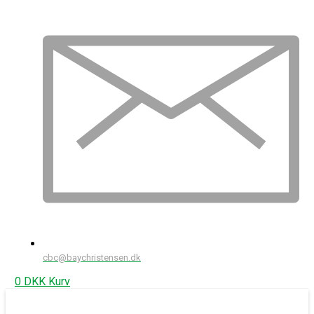
cbc@baychristensen.dk
0
DKK
Kurv