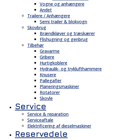
Vogne og anhængere
Andet
Trailere / Anhængere
Semi trailer & blokvogn
Skovbrug
Brændkløver og træskærer
Flishugning og genbrug
Tilbehør
Gravarme
Gribere
Hurtigkoblere
Hydraulik- og tryklufthammere
Knusere
Pallegafler
Planeringsmaskiner
Rotatorer
Skovle
Service
Service & reparation
Serviceaftale
Elektrificering af dieselmaskiner
Reservedele