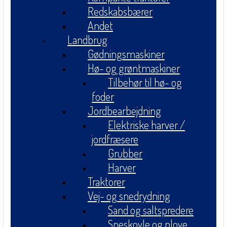
Redskabsbærer
Andet
Landbrug
Gødningsmaskiner
Hø- og grøntmaskiner
Tilbehør til hø- og
foder
Jordbearbejdning
Elektriske harver /
jordfræsere
Grubber
Harver
Traktorer
Vej- og snedrydning
Sand og saltspredere
Sneskovle og plove