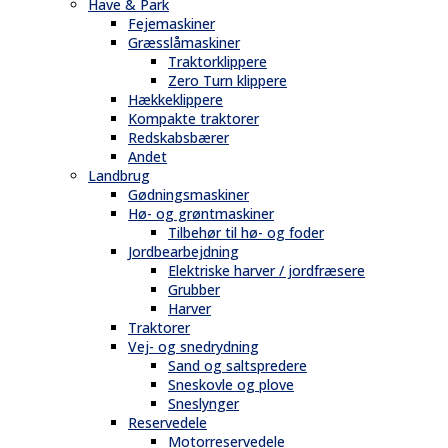
Have & Park
Fejemaskiner
Græsslåmaskiner
Traktorklippere
Zero Turn klippere
Hækkeklippere
Kompakte traktorer
Redskabsbærer
Andet
Landbrug
Gødningsmaskiner
Hø- og grøntmaskiner
Tilbehør til hø- og foder
Jordbearbejdning
Elektriske harver / jordfræsere
Grubber
Harver
Traktorer
Vej- og snedrydning
Sand og saltspredere
Sneskovle og plove
Sneslynger
Reservedele
Motorreservedele