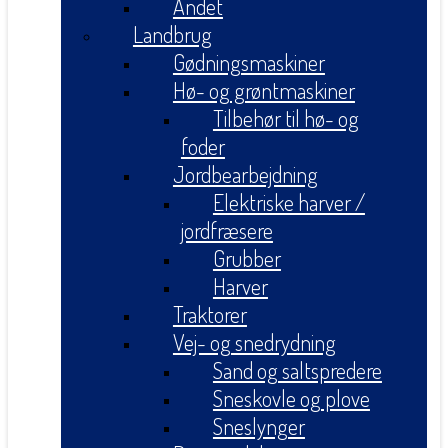
Andet
Landbrug
Gødningsmaskiner
Hø- og grøntmaskiner
Tilbehør til hø- og
foder
Jordbearbejdning
Elektriske harver /
jordfræsere
Grubber
Harver
Traktorer
Vej- og snedrydning
Sand og saltspredere
Sneskovle og plove
Sneslynger