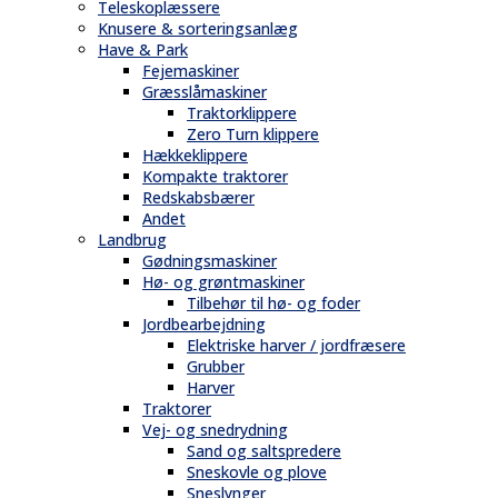
Teleskoplæssere
Knusere & sorteringsanlæg
Have & Park
Fejemaskiner
Græsslåmaskiner
Traktorklippere
Zero Turn klippere
Hækkeklippere
Kompakte traktorer
Redskabsbærer
Andet
Landbrug
Gødningsmaskiner
Hø- og grøntmaskiner
Tilbehør til hø- og foder
Jordbearbejdning
Elektriske harver / jordfræsere
Grubber
Harver
Traktorer
Vej- og snedrydning
Sand og saltspredere
Sneskovle og plove
Sneslynger