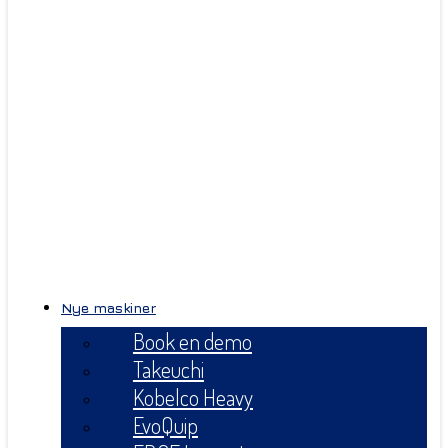
Nye maskiner
Book en demo
Takeuchi
Kobelco Heavy
EvoQuip