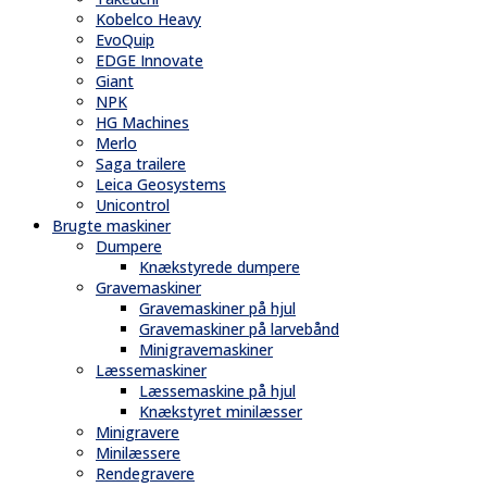
Kobelco Heavy
EvoQuip
EDGE Innovate
Giant
NPK
HG Machines
Merlo
Saga trailere
Leica Geosystems
Unicontrol
Brugte maskiner
Dumpere
Knækstyrede dumpere
Gravemaskiner
Gravemaskiner på hjul
Gravemaskiner på larvebånd
Minigravemaskiner
Læssemaskiner
Læssemaskine på hjul
Knækstyret minilæsser
Minigravere
Minilæssere
Rendegravere