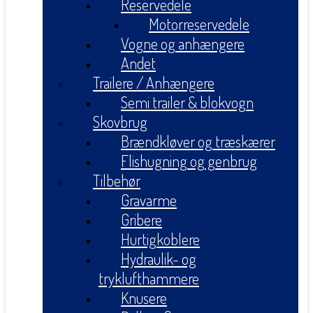
Reservedele
Motorreservedele
Vogne og anhængere
Andet
Trailere / Anhængere
Semi trailer & blokvogn
Skovbrug
Brændkløver og træskærer
Flishugning og genbrug
Tilbehør
Gravarme
Gribere
Hurtigkoblere
Hydraulik- og
tryklufthammere
Knusere