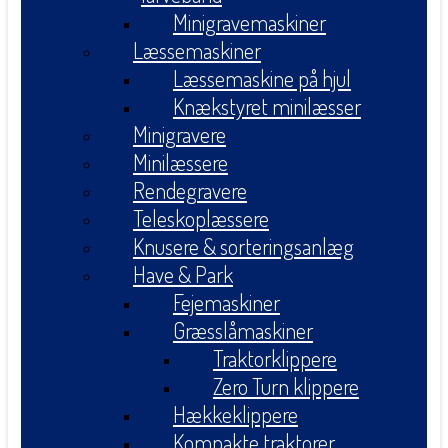
Minigravemaskiner
Læssemaskiner
Læssemaskine på hjul
Knækstyret minilæsser
Minigravere
Minilæssere
Rendegravere
Teleskoplæssere
Knusere & sorteringsanlæg
Have & Park
Fejemaskiner
Græsslåmaskiner
Traktorklippere
Zero Turn klippere
Hækkeklippere
Kompakte traktorer