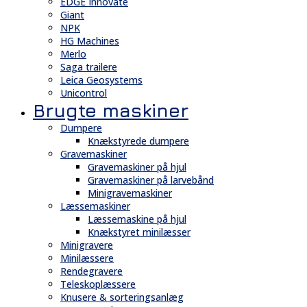
EDGE Innovate
Giant
NPK
HG Machines
Merlo
Saga trailere
Leica Geosystems
Unicontrol
Brugte maskiner
Dumpere
Knækstyrede dumpere
Gravemaskiner
Gravemaskiner på hjul
Gravemaskiner på larvebånd
Minigravemaskiner
Læssemaskiner
Læssemaskine på hjul
Knækstyret minilæsser
Minigravere
Minilæssere
Rendegravere
Teleskoplæssere
Knusere & sorteringsanlæg