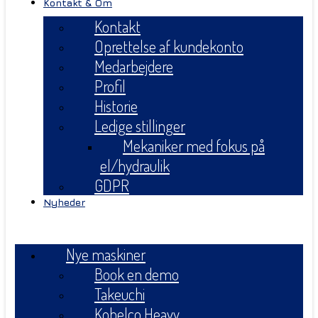
Kontakt & Om
Kontakt
Oprettelse af kundekonto
Medarbejdere
Profil
Historie
Ledige stillinger
Mekaniker med fokus på
el/hydraulik
GDPR
Nyheder
Menu
Nye maskiner
Book en demo
Takeuchi
Kobelco Heavy