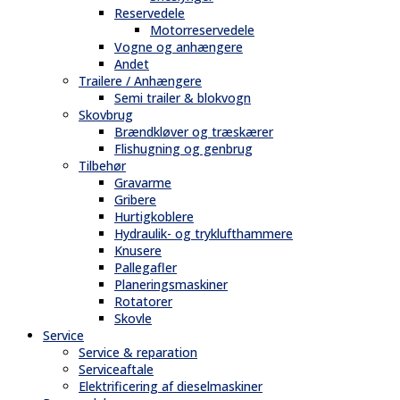
Reservedele
Motorreservedele
Vogne og anhængere
Andet
Trailere / Anhængere
Semi trailer & blokvogn
Skovbrug
Brændkløver og træskærer
Flishugning og genbrug
Tilbehør
Gravarme
Gribere
Hurtigkoblere
Hydraulik- og tryklufthammere
Knusere
Pallegafler
Planeringsmaskiner
Rotatorer
Skovle
Service
Service & reparation
Serviceaftale
Elektrificering af dieselmaskiner