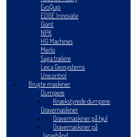
EvoQuip
EDGE Innovate
Giant
NPK
HG Machines
Merlo
Saga trailere
Leica Geosystems
Unicontrol
Brugte maskiner
Dumpere
Knækstyrede dumpere
Gravemaskiner
Gravemaskiner på hjul
Gravemaskiner på
larvebånd