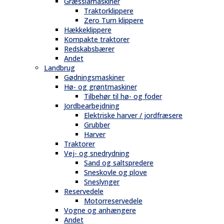
Græsslåmaskiner
Traktorklippere
Zero Turn klippere
Hækkeklippere
Kompakte traktorer
Redskabsbærer
Andet
Landbrug
Gødningsmaskiner
Hø- og grøntmaskiner
Tilbehør til hø- og foder
Jordbearbejdning
Elektriske harver / jordfræsere
Grubber
Harver
Traktorer
Vej- og snedrydning
Sand og saltspredere
Sneskovle og plove
Sneslynger
Reservedele
Motorreservedele
Vogne og anhængere
Andet