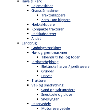
Have & Park
Fejemaskiner
Græsslåmaskiner
Traktorklippere
Zero Turn klippere
Hækkeklippere
Kompakte traktorer
Redskabsbærer
Andet
Landbrug
Gødningsmaskiner
Hø- og grøntmaskiner
Tilbehør til hø- og foder
Jordbearbejdning
Elektriske harver / jordfræsere
Grubber
Harver
Traktorer
Vej- og snedrydning
Sand og saltspredere
Sneskovle og plove
Sneslynger
Reservedele
Motorreservedele