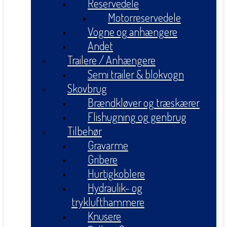
Reservedele
Motorreservedele
Vogne og anhængere
Andet
Trailere / Anhængere
Semi trailer & blokvogn
Skovbrug
Brændkløver og træskærer
Flishugning og genbrug
Tilbehør
Gravarme
Gribere
Hurtigkoblere
Hydraulik- og
tryklufthammere
Knusere