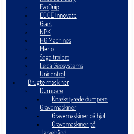
EvoQuip
EDGE Innovate
Giant
NPK
HG Machines
Merlo
Saga trailere
Leica Geosystems
Unicontrol
Brugte maskiner
Dumpere
Knækstyrede dumpere
Gravemaskiner
Gravemaskiner på hjul
Gravemaskiner på
larvebånd