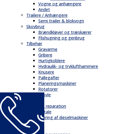
Vogne og anhængere
Andet
Trailere / Anhængere
Semi trailer & blokvogn
Skovbrug
Brændkløver og træskærer
Flishugning og genbrug
Tilbehør
Gravarme
Gribere
Hurtigkoblere
Hydraulik- og tryklufthammere
Knusere
Pallegafler
Planeringsmaskiner
Rotatorer
Skovle
Service
Service & reparation
Serviceaftale
Elektrificering af dieselmaskiner
Reservedele
Bånd