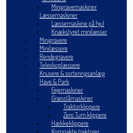
Minigravemaskiner
Læssemaskiner
Læssemaskine på hjul
Knækstyret minilæsser
Minigravere
Minilæssere
Rendegravere
Teleskoplæssere
Knusere & sorteringsanlæg
Have & Park
Fejemaskiner
Græsslåmaskiner
Traktorklippere
Zero Turn klippere
Hækkeklippere
Kompakte traktorer