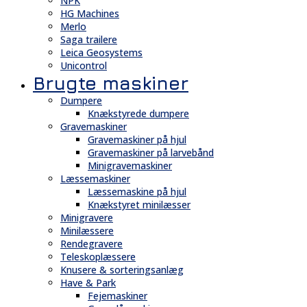
NPK
HG Machines
Merlo
Saga trailere
Leica Geosystems
Unicontrol
Brugte maskiner
Dumpere
Knækstyrede dumpere
Gravemaskiner
Gravemaskiner på hjul
Gravemaskiner på larvebånd
Minigravemaskiner
Læssemaskiner
Læssemaskine på hjul
Knækstyret minilæsser
Minigravere
Minilæssere
Rendegravere
Teleskoplæssere
Knusere & sorteringsanlæg
Have & Park
Fejemaskiner