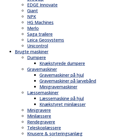
EDGE Innovate
Giant
NPK
HG Machines
Merlo
Saga trailere
Leica Geosystems
Unicontrol
Brugte maskiner
Dumpere
Knækstyrede dumpere
Gravemaskiner
Gravemaskiner på hjul
Gravemaskiner på larvebånd
Minigravemaskiner
Læssemaskiner
Læssemaskine på hjul
Knækstyret minilæsser
Minigravere
Minilæssere
Rendegravere
Teleskoplæssere
Knusere & sorteringsanlæg