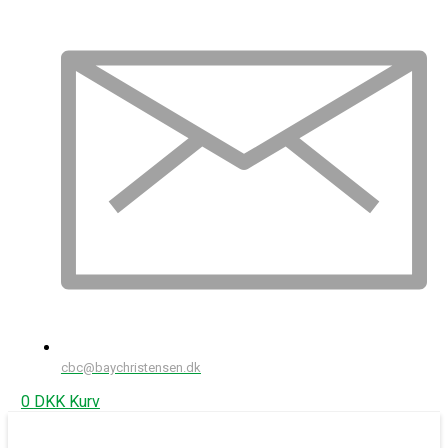
cbc@baychristensen.dk
0
DKK
Kurv