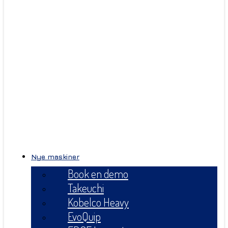
Nye maskiner
Book en demo
Takeuchi
Kobelco Heavy
EvoQuip