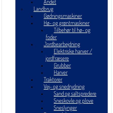
Andet
Landbrug
Gødningsmaskiner
Hø- og grøntmaskiner
Tilbehør til hø- og
foder
Jordbearbejdning
Elektriske harver /
jordfræsere
Grubber
Harver
Traktorer
Vej- og snedrydning
Sand og saltspredere
Sneskovle og plove
Sneslynger