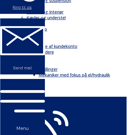
Chassis og suspension
Hydraulik
Ring til os
Kabiner og Interiør
Kæder og understel
Motor
Quickshop
Kontakt & Om
Kontakt
Oprettelse af kundekonto
Medarbejdere
Profil
Historie
Send mail
Ledige stillinger
Mekaniker med fokus på el/hydraulik
GDPR
Nyheder
Menu