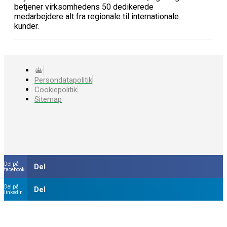
betjener virksomhedens 50 dedikerede
medarbejdere alt fra regionale til internationale
kunder.
Persondatapolitik
Cookiepolitik
Sitemap
Del på
Del
facebook
Del på
Del
linkedin