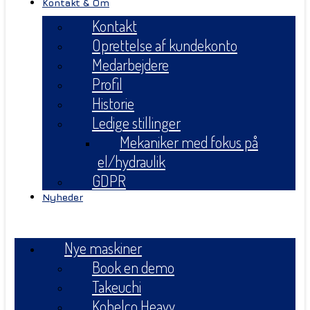
Kontakt & Om
Kontakt
Oprettelse af kundekonto
Medarbejdere
Profil
Historie
Ledige stillinger
Mekaniker med fokus på
el/hydraulik
GDPR
Nyheder
Menu
Nye maskiner
Book en demo
Takeuchi
Kobelco Heavy