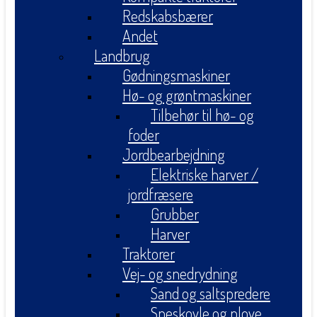
Redskabsbærer
Andet
Landbrug
Gødningsmaskiner
Hø- og grøntmaskiner
Tilbehør til hø- og
foder
Jordbearbejdning
Elektriske harver /
jordfræsere
Grubber
Harver
Traktorer
Vej- og snedrydning
Sand og saltspredere
Sneskovle og plove