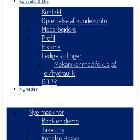
Kontakt & Om
Kontakt
Oprettelse af kundekonto
Medarbejdere
Profil
Historie
Ledige stillinger
Mekaniker med fokus på
el/hydraulik
GDPR
Nyheder
Menu
Nye maskiner
Book en demo
Takeuchi
Kobelco Heavy