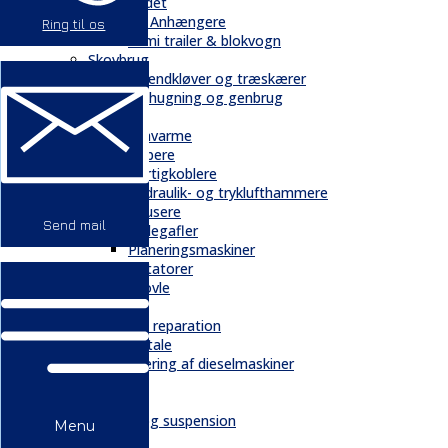
Andet
Trailere / Anhængere
Ring til os
Semi trailer & blokvogn
Skovbrug
Brændkløver og træskærer
Flishugning og genbrug
Tilbehør
Gravarme
Gribere
Hurtigkoblere
Hydraulik- og tryklufthammere
Knusere
Send mail
Pallegafler
Planeringsmaskiner
Rotatorer
Skovle
Service
Service & reparation
Serviceaftale
Elektrificering af dieselmaskiner
Reservedele
Bånd
Chassis og suspension
Menu
Hydraulik