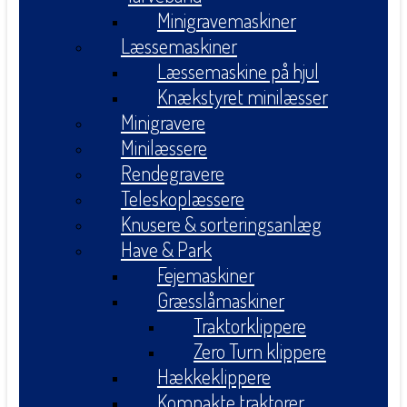
Minigravemaskiner
Læssemaskiner
Læssemaskine på hjul
Knækstyret minilæsser
Minigravere
Minilæssere
Rendegravere
Teleskoplæssere
Knusere & sorteringsanlæg
Have & Park
Fejemaskiner
Græsslåmaskiner
Traktorklippere
Zero Turn klippere
Hækkeklippere
Kompakte traktorer