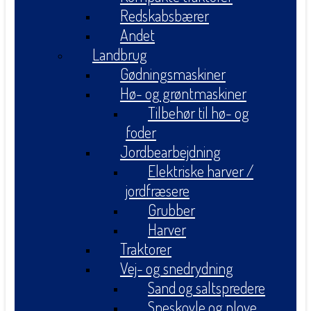
Redskabsbærer
Andet
Landbrug
Gødningsmaskiner
Hø- og grøntmaskiner
Tilbehør til hø- og
foder
Jordbearbejdning
Elektriske harver /
jordfræsere
Grubber
Harver
Traktorer
Vej- og snedrydning
Sand og saltspredere
Sneskovle og plove