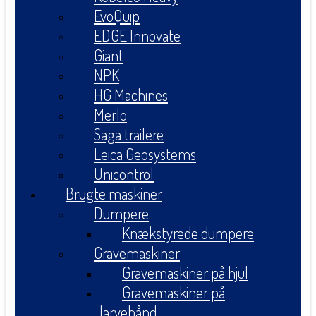
EvoQuip
EDGE Innovate
Giant
NPK
HG Machines
Merlo
Saga trailere
Leica Geosystems
Unicontrol
Brugte maskiner
Dumpere
Knækstyrede dumpere
Gravemaskiner
Gravemaskiner på hjul
Gravemaskiner på
larvebånd