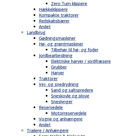
Zero Turn klippere
Hækkeklippere
Kompakte traktorer
Redskabsbærer
Andet
Landbrug
Gødningsmaskiner
Hø- og grøntmaskiner
Tilbehør til hø- og foder
Jordbearbejdning
Elektriske harver / jordfræsere
Grubber
Harver
Traktorer
Vej- og snedrydning
Sand og saltspredere
Sneskovle og plove
Sneslynger
Reservedele
Motorreservedele
Vogne og anhængere
Andet
Trailere / Anhængere