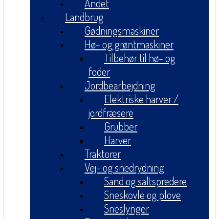
Andet
Landbrug
Gødningsmaskiner
Hø- og grøntmaskiner
Tilbehør til hø- og
foder
Jordbearbejdning
Elektriske harver /
jordfræsere
Grubber
Harver
Traktorer
Vej- og snedrydning
Sand og saltspredere
Sneskovle og plove
Sneslynger