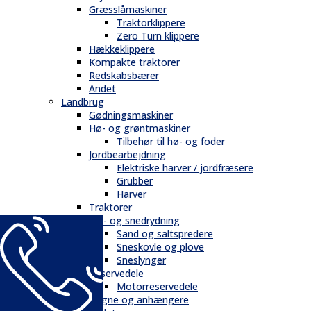
Græsslåmaskiner
Traktorklippere
Zero Turn klippere
Hækkeklippere
Kompakte traktorer
Redskabsbærer
Andet
Landbrug
Gødningsmaskiner
Hø- og grøntmaskiner
Tilbehør til hø- og foder
Jordbearbejdning
Elektriske harver / jordfræsere
Grubber
Harver
Traktorer
Vej- og snedrydning
Sand og saltspredere
Sneskovle og plove
Sneslynger
Reservedele
Motorreservedele
Vogne og anhængere