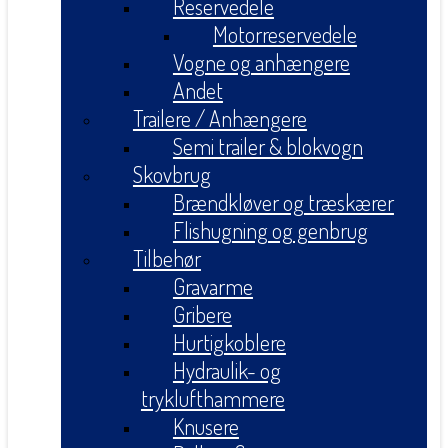
Reservedele
Motorreservedele
Vogne og anhængere
Andet
Trailere / Anhængere
Semi trailer & blokvogn
Skovbrug
Brændkløver og træskærer
Flishugning og genbrug
Tilbehør
Gravarme
Gribere
Hurtigkoblere
Hydraulik- og
tryklufthammere
Knusere