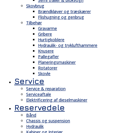
Semi trailer & blokvogn
Skovbrug
Brændkløver og træskærer
Flishugning og genbrug
Tilbehør
Gravarme
Gribere
Hurtigkoblere
Hydraulik- og tryklufthammere
Knusere
Pallegafler
Planeringsmaskiner
Rotatorer
Skovle
Service
Service & reparation
Serviceaftale
Elektrificering af dieselmaskiner
Reservedele
Bånd
Chassis og suspension
Hydraulik
Kabiner og Interiør