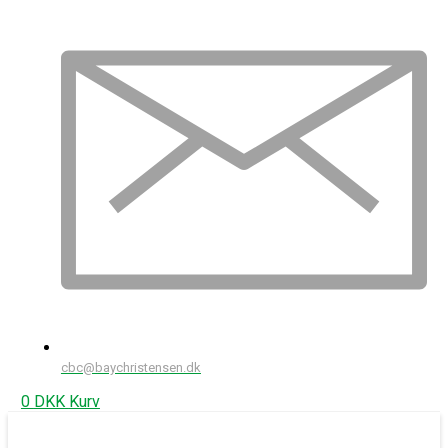
cbc@baychristensen.dk
0
DKK
Kurv