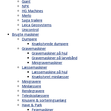
Giant
NPK
HG Machines
Merlo
Saga trailere
Leica Geosystems
Unicontrol
Brugte maskiner
Dumpere
Knækstyrede dumpere
Gravemaskiner
Gravemaskiner på hjul
Gravemaskiner på larvebånd
Minigravemaskiner
Læssemaskiner
Læssemaskine på hjul
Knækstyret minilæsser
Minigravere
Minilæssere
Rendegravere
Teleskoplæssere
Knusere & sorteringsanlæg
Have & Park
Fejemaskiner