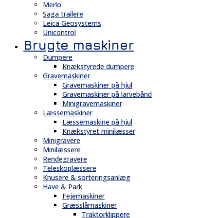
Merlo
Saga trailere
Leica Geosystems
Unicontrol
Brugte maskiner
Dumpere
Knækstyrede dumpere
Gravemaskiner
Gravemaskiner på hjul
Gravemaskiner på larvebånd
Minigravemaskiner
Læssemaskiner
Læssemaskine på hjul
Knækstyret minilæsser
Minigravere
Minilæssere
Rendegravere
Teleskoplæssere
Knusere & sorteringsanlæg
Have & Park
Fejemaskiner
Græsslåmaskiner
Traktorklippere