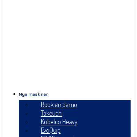
Nye maskiner
Book en demo
Takeuchi
Kobelco Heavy
EvoQuip