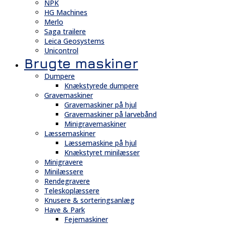
NPK
HG Machines
Merlo
Saga trailere
Leica Geosystems
Unicontrol
Brugte maskiner
Dumpere
Knækstyrede dumpere
Gravemaskiner
Gravemaskiner på hjul
Gravemaskiner på larvebånd
Minigravemaskiner
Læssemaskiner
Læssemaskine på hjul
Knækstyret minilæsser
Minigravere
Minilæssere
Rendegravere
Teleskoplæssere
Knusere & sorteringsanlæg
Have & Park
Fejemaskiner