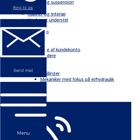
Chassis og suspension
Ring til os
Hydraulik
Kabiner og Interiør
Kæder og understel
Motor
Quickshop
Kontakt & Om
Kontakt
Oprettelse af kundekonto
Medarbejdere
Profil
Historie
Send mail
Ledige stillinger
Mekaniker med fokus på el/hydraulik
GDPR
Nyheder
Menu