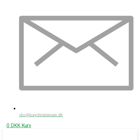
cbc@baychristensen.dk
0
DKK
Kurv