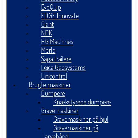
EvoQuip
EDGE Innovate
Giant
NPK
HG Machines
Merlo
Saga trailere
Leica Geosystems
Unicontrol
Brugte maskiner
Dumpere
Knækstyrede dumpere
Gravemaskiner
Gravemaskiner på hjul
Gravemaskiner på
larvebånd