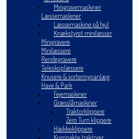
Minigravemaskiner
Læssemaskiner
Læssemaskine på hjul
Knækstyret minilæsser
Minigravere
Minilæssere
Rendegravere
Teleskoplæssere
Knusere & sorteringsanlæg
Have & Park
Fejemaskiner
Græsslåmaskiner
Traktorklippere
Zero Turn klippere
Hækkeklippere
Kompakte traktorer