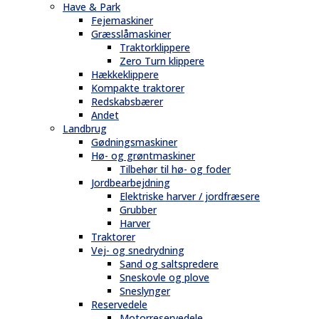
Have & Park
Fejemaskiner
Græsslåmaskiner
Traktorklippere
Zero Turn klippere
Hækkeklippere
Kompakte traktorer
Redskabsbærer
Andet
Landbrug
Gødningsmaskiner
Hø- og grøntmaskiner
Tilbehør til hø- og foder
Jordbearbejdning
Elektriske harver / jordfræsere
Grubber
Harver
Traktorer
Vej- og snedrydning
Sand og saltspredere
Sneskovle og plove
Sneslynger
Reservedele
Motorreservedele