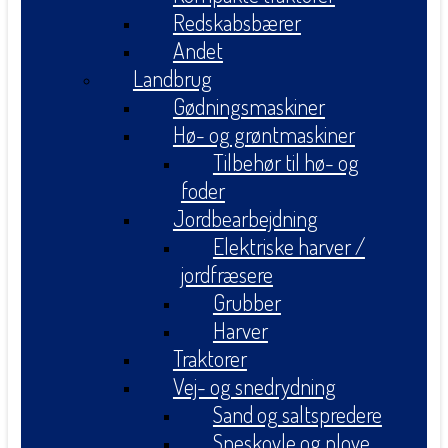
Redskabsbærer
Andet
Landbrug
Gødningsmaskiner
Hø- og grøntmaskiner
Tilbehør til hø- og
foder
Jordbearbejdning
Elektriske harver /
jordfræsere
Grubber
Harver
Traktorer
Vej- og snedrydning
Sand og saltspredere
Sneskovle og plove