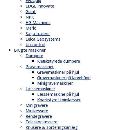
EvoQuip
EDGE Innovate
Giant
NPK
HG Machines
Merlo
Saga trailere
Leica Geosystems
Unicontrol
Brugte maskiner
Dumpere
Knækstyrede dumpere
Gravemaskiner
Gravemaskiner på hjul
Gravemaskiner på larvebånd
Minigravemaskiner
Læssemaskiner
Læssemaskine på hjul
Knækstyret minilæsser
Minigravere
Minilæssere
Rendegravere
Teleskoplæssere
Knusere & sorteringsanlæg