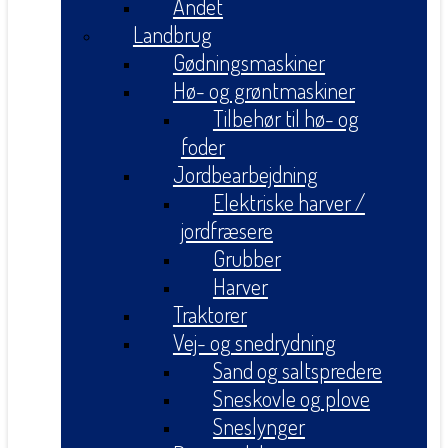
Andet
Landbrug
Gødningsmaskiner
Hø- og grøntmaskiner
Tilbehør til hø- og
foder
Jordbearbejdning
Elektriske harver /
jordfræsere
Grubber
Harver
Traktorer
Vej- og snedrydning
Sand og saltspredere
Sneskovle og plove
Sneslynger