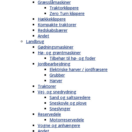
Græsslåmaskiner
Traktorklippere
Zero Turn klippere
Hækkeklippere
Kompakte traktorer
Redskabsbærer
Andet
Landbrug
Gødningsmaskiner
Hø- og grøntmaskiner
Tilbehør til hø- og foder
Jordbearbejdning
Elektriske harver / jordfræsere
Grubber
Harver
Traktorer
Vej- og snedrydning
Sand og saltspredere
Sneskovle og plove
Sneslynger
Reservedele
Motorreservedele
Vogne og anhængere
Andet