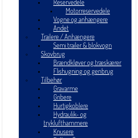
Reservedele
Motorreservedele
Vogne og anhængere
Andet
Trailere / Anhængere
Semi trailer & blokvogn
Skovbrug
Brændkløver og træskærer
Flishugning og genbrug
Tilbehør
Gravarme
Gribere
Hurtigkoblere
Hydraulik- og
tryklufthammere
Knusere