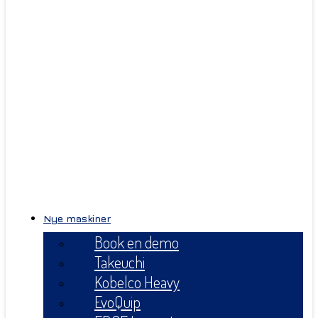
Nye maskiner
Book en demo
Takeuchi
Kobelco Heavy
EvoQuip