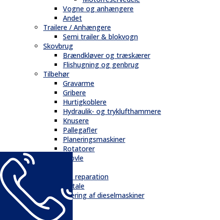
Vogne og anhængere
Andet
Trailere / Anhængere
Semi trailer & blokvogn
Skovbrug
Brændkløver og træskærer
Flishugning og genbrug
Tilbehør
Gravarme
Gribere
Hurtigkoblere
Hydraulik- og tryklufthammere
Knusere
Pallegafler
Planeringsmaskiner
Rotatorer
Skovle
Service
Service & reparation
Serviceaftale
Elektrificering af dieselmaskiner
Reservedele
Bånd