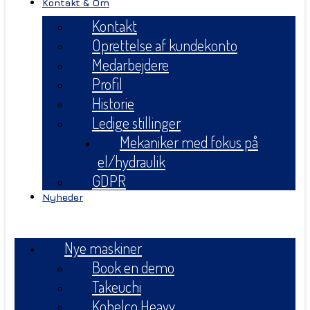
Kontakt & Om
Kontakt
Oprettelse af kundekonto
Medarbejdere
Profil
Historie
Ledige stillinger
Mekaniker med fokus på
el/hydraulik
GDPR
Nyheder
Menu
Nye maskiner
Book en demo
Takeuchi
Kobelco Heavy