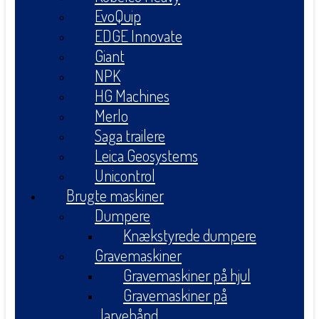
EvoQuip
EDGE Innovate
Giant
NPK
HG Machines
Merlo
Saga trailere
Leica Geosystems
Unicontrol
Brugte maskiner
Dumpere
Knækstyrede dumpere
Gravemaskiner
Gravemaskiner på hjul
Gravemaskiner på
larvebånd