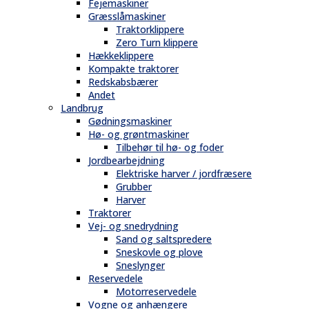
Fejemaskiner
Græsslåmaskiner
Traktorklippere
Zero Turn klippere
Hækkeklippere
Kompakte traktorer
Redskabsbærer
Andet
Landbrug
Gødningsmaskiner
Hø- og grøntmaskiner
Tilbehør til hø- og foder
Jordbearbejdning
Elektriske harver / jordfræsere
Grubber
Harver
Traktorer
Vej- og snedrydning
Sand og saltspredere
Sneskovle og plove
Sneslynger
Reservedele
Motorreservedele
Vogne og anhængere