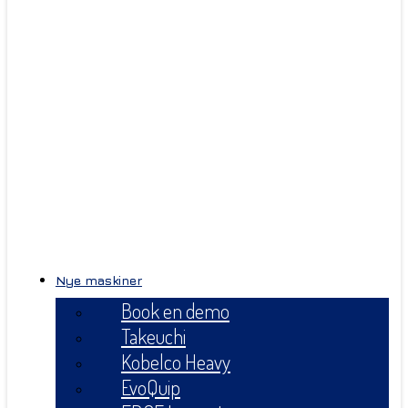
Nye maskiner
Book en demo
Takeuchi
Kobelco Heavy
EvoQuip