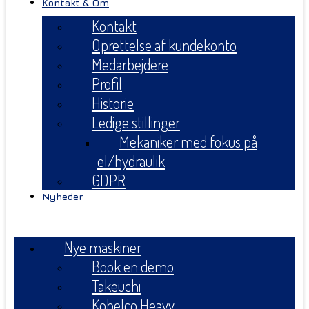
Kontakt & Om
Kontakt
Oprettelse af kundekonto
Medarbejdere
Profil
Historie
Ledige stillinger
Mekaniker med fokus på
el/hydraulik
GDPR
Nyheder
Menu
Nye maskiner
Book en demo
Takeuchi
Kobelco Heavy