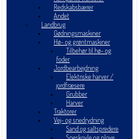
Redskabsbærer
Andet
Landbrug
Gødningsmaskiner
Hø- og grøntmaskiner
Tilbehør til hø- og
foder
Jordbearbejdning
Elektriske harver /
jordfræsere
Grubber
Harver
Traktorer
Vej- og snedrydning
Sand og saltspredere
Sneskovle og plove