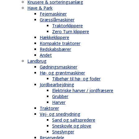
Knusere & sorteringsanlæg
Have & Park
Fejemaskiner
Græsslåmaskiner
Traktorklippere
Zero Turn klippere
Hækkeklippere
Kompakte traktorer
Redskabsbærer
Andet
Landbrug
Gødningsmaskiner
Hø- og grøntmaskiner
Tilbehør til hø- og foder
Jordbearbejdning
Elektriske harver / jordfræsere
Grubber
Harver
Traktorer
Vej- og snedrydning
Sand og saltspredere
Sneskovle og plove
Sneslynger
Reservedele