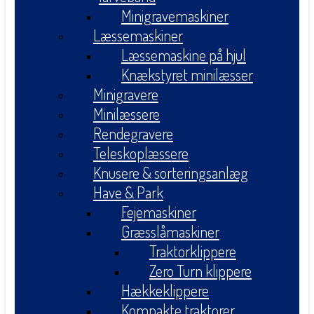
Minigravemaskiner
Læssemaskiner
Læssemaskine på hjul
Knækstyret minilæsser
Minigravere
Minilæssere
Rendegravere
Teleskoplæssere
Knusere & sorteringsanlæg
Have & Park
Fejemaskiner
Græsslåmaskiner
Traktorklippere
Zero Turn klippere
Hækkeklippere
Kompakte traktorer