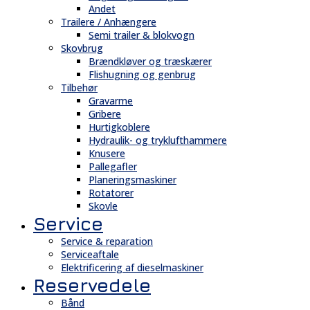
Andet
Trailere / Anhængere
Semi trailer & blokvogn
Skovbrug
Brændkløver og træskærer
Flishugning og genbrug
Tilbehør
Gravarme
Gribere
Hurtigkoblere
Hydraulik- og tryklufthammere
Knusere
Pallegafler
Planeringsmaskiner
Rotatorer
Skovle
Service
Service & reparation
Serviceaftale
Elektrificering af dieselmaskiner
Reservedele
Bånd