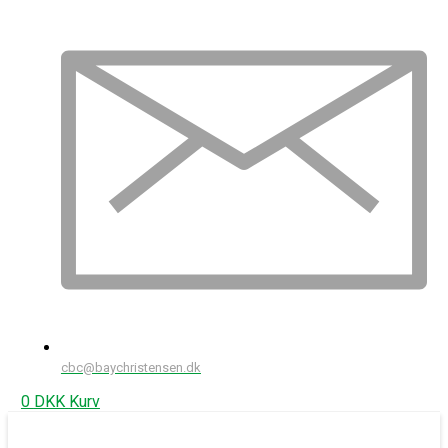
cbc@baychristensen.dk
0
DKK
Kurv