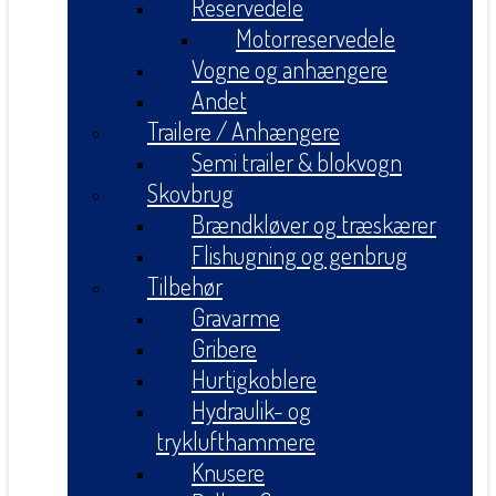
Reservedele
Motorreservedele
Vogne og anhængere
Andet
Trailere / Anhængere
Semi trailer & blokvogn
Skovbrug
Brændkløver og træskærer
Flishugning og genbrug
Tilbehør
Gravarme
Gribere
Hurtigkoblere
Hydraulik- og
tryklufthammere
Knusere