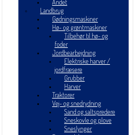
Andet
Landbrug
Gødningsmaskiner
Hø- og grøntmaskiner
Tilbehør til hø- og
foder
Jordbearbejdning
Elektriske harver /
jordfræsere
Grubber
Harver
Traktorer
Vej- og snedrydning
Sand og saltspredere
Sneskovle og plove
Sneslynger