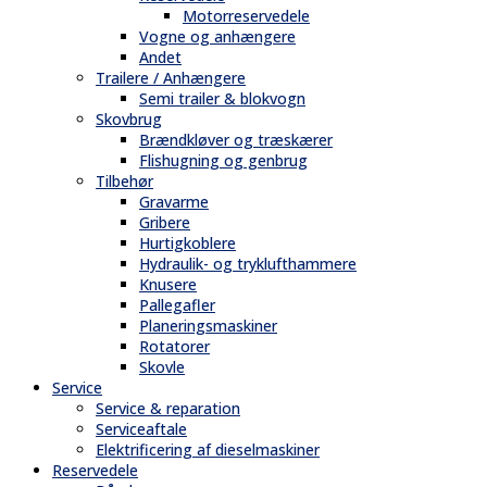
Motorreservedele
Vogne og anhængere
Andet
Trailere / Anhængere
Semi trailer & blokvogn
Skovbrug
Brændkløver og træskærer
Flishugning og genbrug
Tilbehør
Gravarme
Gribere
Hurtigkoblere
Hydraulik- og tryklufthammere
Knusere
Pallegafler
Planeringsmaskiner
Rotatorer
Skovle
Service
Service & reparation
Serviceaftale
Elektrificering af dieselmaskiner
Reservedele