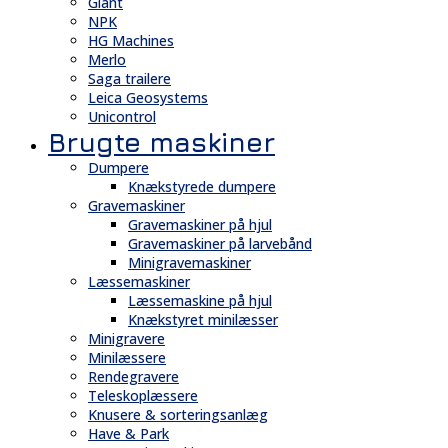
Giant
NPK
HG Machines
Merlo
Saga trailere
Leica Geosystems
Unicontrol
Brugte maskiner
Dumpere
Knækstyrede dumpere
Gravemaskiner
Gravemaskiner på hjul
Gravemaskiner på larvebånd
Minigravemaskiner
Læssemaskiner
Læssemaskine på hjul
Knækstyret minilæsser
Minigravere
Minilæssere
Rendegravere
Teleskoplæssere
Knusere & sorteringsanlæg
Have & Park