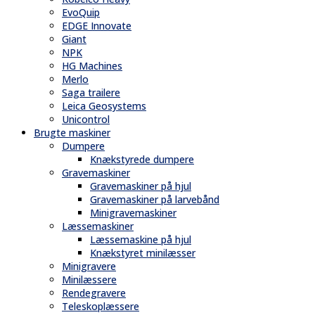
EvoQuip
EDGE Innovate
Giant
NPK
HG Machines
Merlo
Saga trailere
Leica Geosystems
Unicontrol
Brugte maskiner
Dumpere
Knækstyrede dumpere
Gravemaskiner
Gravemaskiner på hjul
Gravemaskiner på larvebånd
Minigravemaskiner
Læssemaskiner
Læssemaskine på hjul
Knækstyret minilæsser
Minigravere
Minilæssere
Rendegravere
Teleskoplæssere