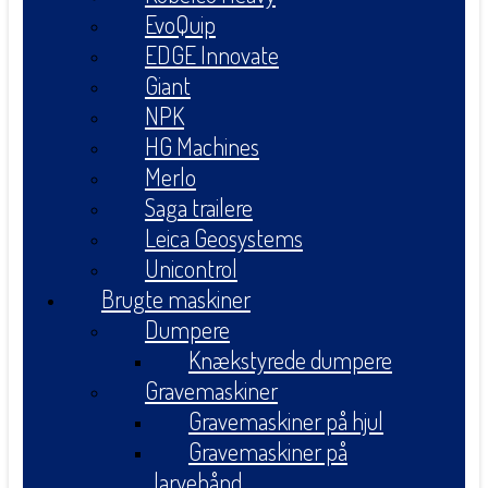
EvoQuip
EDGE Innovate
Giant
NPK
HG Machines
Merlo
Saga trailere
Leica Geosystems
Unicontrol
Brugte maskiner
Dumpere
Knækstyrede dumpere
Gravemaskiner
Gravemaskiner på hjul
Gravemaskiner på
larvebånd