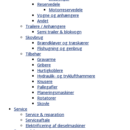
Reservedele
Motorreservedele
Vogne og anhængere
Andet
Trailere / Anhængere
Semi trailer & blokvogn
Skovbrug
Brændkløver og træskærer
Flishugning og genbrug
Tilbehør
Gravarme
Gribere
Hurtigkoblere
Hydraulik- og tryklufthammere
Knusere
Pallegafler
Planeringsmaskiner
Rotatorer
Skovle
Service
Service & reparation
Serviceaftale
Elektrificering af dieselmaskiner