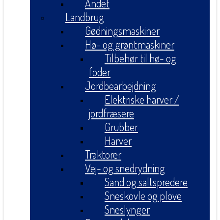
Andet
Landbrug
Gødningsmaskiner
Hø- og grøntmaskiner
Tilbehør til hø- og
foder
Jordbearbejdning
Elektriske harver /
jordfræsere
Grubber
Harver
Traktorer
Vej- og snedrydning
Sand og saltspredere
Sneskovle og plove
Sneslynger