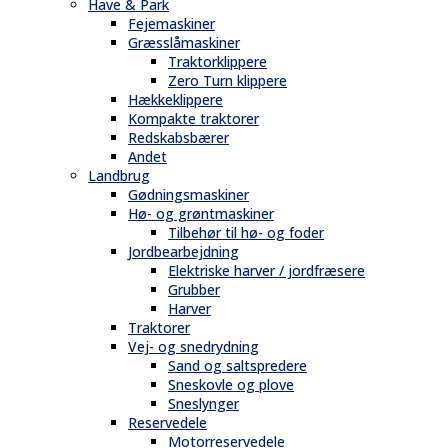
Have & Park
Fejemaskiner
Græsslåmaskiner
Traktorklippere
Zero Turn klippere
Hækkeklippere
Kompakte traktorer
Redskabsbærer
Andet
Landbrug
Gødningsmaskiner
Hø- og grøntmaskiner
Tilbehør til hø- og foder
Jordbearbejdning
Elektriske harver / jordfræsere
Grubber
Harver
Traktorer
Vej- og snedrydning
Sand og saltspredere
Sneskovle og plove
Sneslynger
Reservedele
Motorreservedele