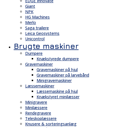
EDGE Innovate
Giant
NPK
HG Machines
Merlo
Saga trailere
Leica Geosystems
Unicontrol
Brugte maskiner
Dumpere
Knækstyrede dumpere
Gravemaskiner
Gravemaskiner på hjul
Gravemaskiner på larvebånd
Minigravemaskiner
Læssemaskiner
Læssemaskine på hjul
Knækstyret minilæsser
Minigravere
Minilæssere
Rendegravere
Teleskoplæssere
Knusere & sorteringsanlæg