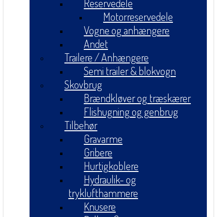
Reservedele
Motorreservedele
Vogne og anhængere
Andet
Trailere / Anhængere
Semi trailer & blokvogn
Skovbrug
Brændkløver og træskærer
Flishugning og genbrug
Tilbehør
Gravarme
Gribere
Hurtigkoblere
Hydraulik- og
tryklufthammere
Knusere