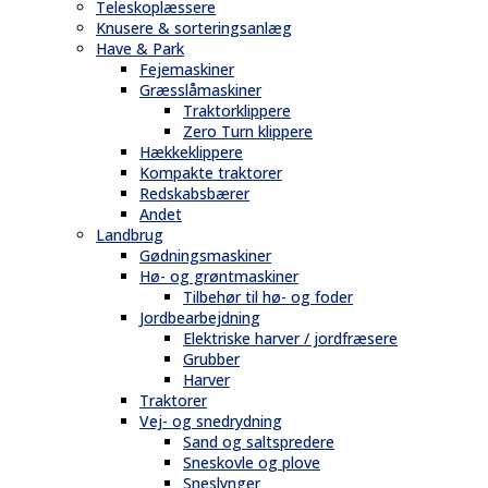
Teleskoplæssere
Knusere & sorteringsanlæg
Have & Park
Fejemaskiner
Græsslåmaskiner
Traktorklippere
Zero Turn klippere
Hækkeklippere
Kompakte traktorer
Redskabsbærer
Andet
Landbrug
Gødningsmaskiner
Hø- og grøntmaskiner
Tilbehør til hø- og foder
Jordbearbejdning
Elektriske harver / jordfræsere
Grubber
Harver
Traktorer
Vej- og snedrydning
Sand og saltspredere
Sneskovle og plove
Sneslynger