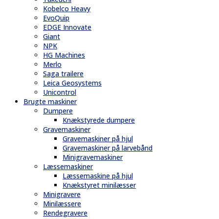
Kobelco Heavy
EvoQuip
EDGE Innovate
Giant
NPK
HG Machines
Merlo
Saga trailere
Leica Geosystems
Unicontrol
Brugte maskiner
Dumpere
Knækstyrede dumpere
Gravemaskiner
Gravemaskiner på hjul
Gravemaskiner på larvebånd
Minigravemaskiner
Læssemaskiner
Læssemaskine på hjul
Knækstyret minilæsser
Minigravere
Minilæssere
Rendegravere