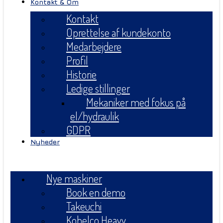
Kontakt & Om
Kontakt
Oprettelse af kundekonto
Medarbejdere
Profil
Historie
Ledige stillinger
Mekaniker med fokus på
el/hydraulik
GDPR
Nyheder
Menu
Nye maskiner
Book en demo
Takeuchi
Kobelco Heavy