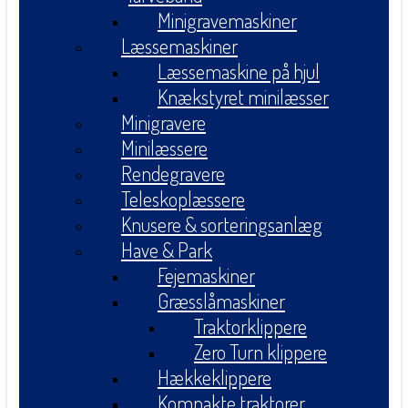
Minigravemaskiner
Læssemaskiner
Læssemaskine på hjul
Knækstyret minilæsser
Minigravere
Minilæssere
Rendegravere
Teleskoplæssere
Knusere & sorteringsanlæg
Have & Park
Fejemaskiner
Græsslåmaskiner
Traktorklippere
Zero Turn klippere
Hækkeklippere
Kompakte traktorer