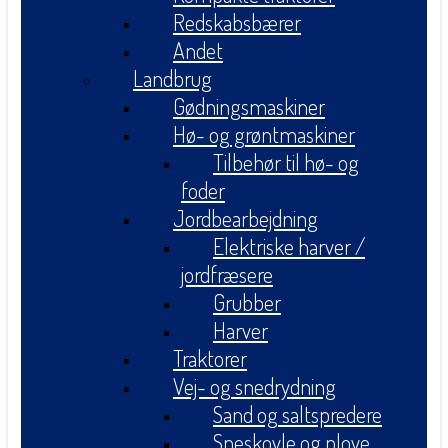
Redskabsbærer
Andet
Landbrug
Gødningsmaskiner
Hø- og grøntmaskiner
Tilbehør til hø- og
foder
Jordbearbejdning
Elektriske harver /
jordfræsere
Grubber
Harver
Traktorer
Vej- og snedrydning
Sand og saltspredere
Sneskovle og plove