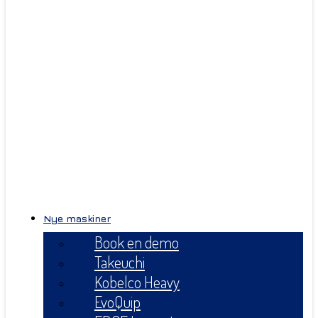
Nye maskiner
Book en demo
Takeuchi
Kobelco Heavy
EvoQuip