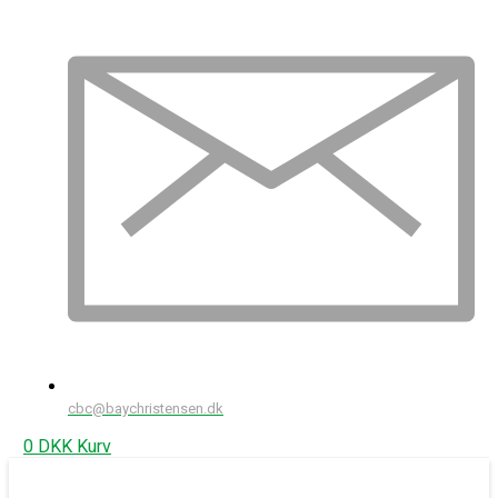
cbc@baychristensen.dk
0
DKK
Kurv