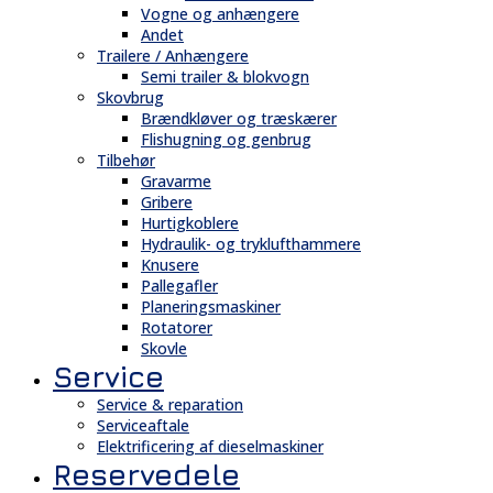
Vogne og anhængere
Andet
Trailere / Anhængere
Semi trailer & blokvogn
Skovbrug
Brændkløver og træskærer
Flishugning og genbrug
Tilbehør
Gravarme
Gribere
Hurtigkoblere
Hydraulik- og tryklufthammere
Knusere
Pallegafler
Planeringsmaskiner
Rotatorer
Skovle
Service
Service & reparation
Serviceaftale
Elektrificering af dieselmaskiner
Reservedele