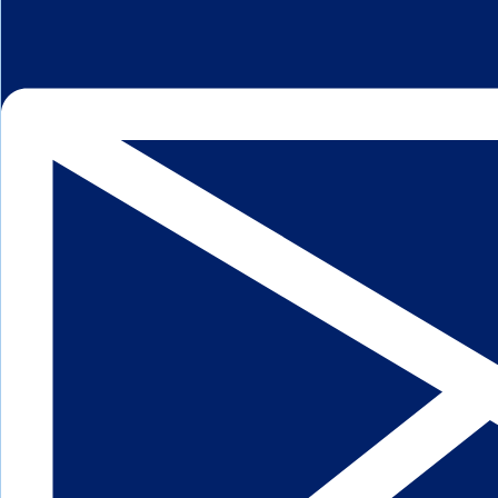
Pallegafler
Planeringsmaskiner
Rotatorer
Skovle
Service
Service & reparation
Serviceaftale
Elektrificering af dieselmaskiner
Reservedele
Bånd
Chassis og suspension
Hydraulik
Kabiner og Interiør
Kæder og understel
Motor
Quickshop