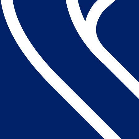
Hækkeklippere
Kompakte traktorer
Redskabsbærer
Andet
Landbrug
Gødningsmaskiner
Hø- og grøntmaskiner
Tilbehør til hø- og foder
Jordbearbejdning
Elektriske harver / jordfræs
Grubber
Harver
Traktorer
Vej- og snedrydning
Sand og saltspredere
Sneskovle og plove