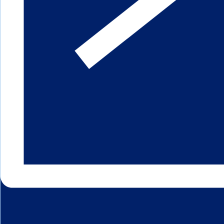
Kontakt & Om
Kontakt
Oprettelse af kundekonto
Medarbejdere
Profil
Historie
Ledige stillinger
Mekaniker med fokus på el/hydra
GDPR
Nyheder
Menu
Nye maskiner
Book en demo
Takeuchi
Kobelco Heavy