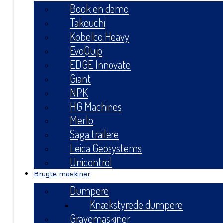
Book en demo
Takeuchi
Kobelco Heavy
EvoQuip
EDGE Innovate
Giant
NPK
HG Machines
Merlo
Saga trailere
Leica Geosystems
Unicontrol
Brugte maskiner
Dumpere
Knækstyrede dumpere
Gravemaskiner