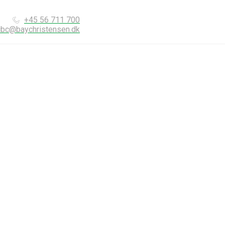
+45 56 711 700
cbc@baychristensen.dk