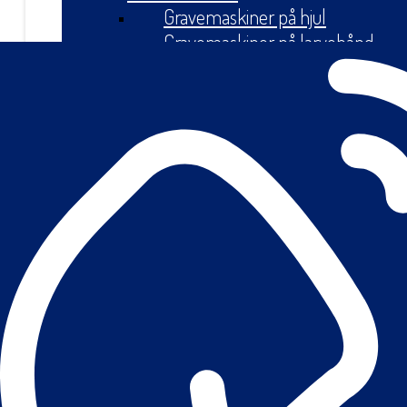
Gravemaskiner på hjul
Gravemaskiner på larvebånd
Minigravemaskiner
Læssemaskiner
Læssemaskine på hjul
Knækstyret minilæsser
Minigravere
Minilæssere
Rendegravere
Teleskoplæssere
Knusere & sorteringsanlæg
Have & Park
Fejemaskiner
Græsslåmaskiner
Traktorklippere
Zero Turn klippere