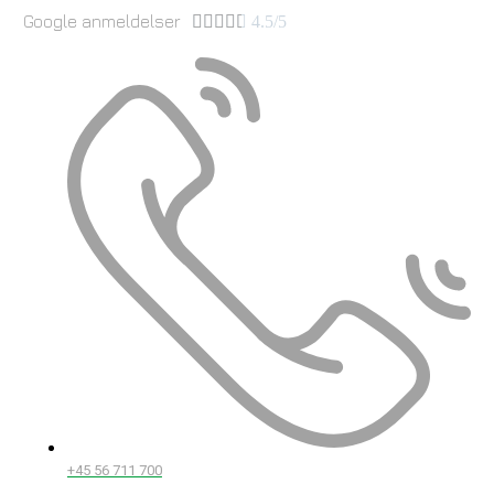
Google anmeldelser





4.5/5
+45 56 711 700