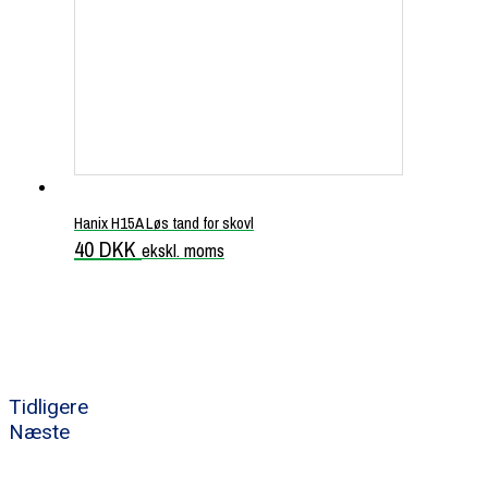
Hanix H15A Løs tand for skovl
40
DKK
ekskl. moms
Tidligere
Næste