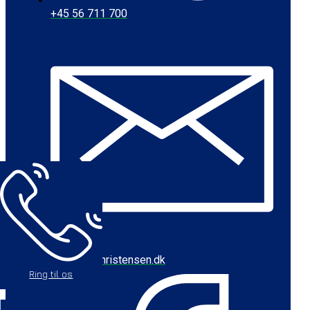
+45 56 711 700
cbc@baychristensen.dk
Ring til os