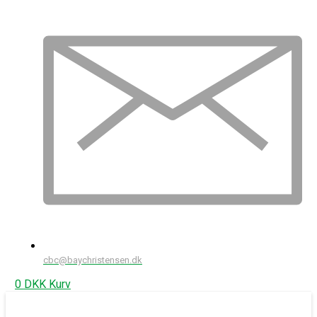
cbc@baychristensen.dk
0
DKK
Kurv