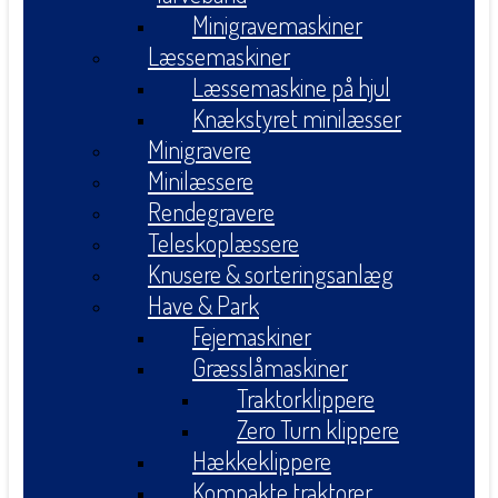
Minigravemaskiner
Læssemaskiner
Læssemaskine på hjul
Knækstyret minilæsser
Minigravere
Minilæssere
Rendegravere
Teleskoplæssere
Knusere & sorteringsanlæg
Have & Park
Fejemaskiner
Græsslåmaskiner
Traktorklippere
Zero Turn klippere
Hækkeklippere
Kompakte traktorer