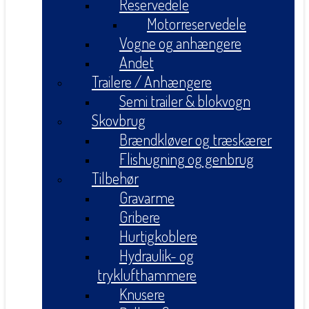
Reservedele
Motorreservedele
Vogne og anhængere
Andet
Trailere / Anhængere
Semi trailer & blokvogn
Skovbrug
Brændkløver og træskærer
Flishugning og genbrug
Tilbehør
Gravarme
Gribere
Hurtigkoblere
Hydraulik- og
tryklufthammere
Knusere