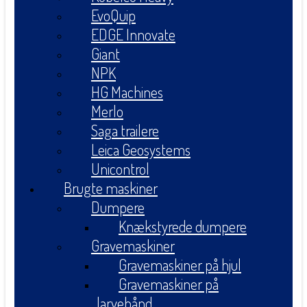
EvoQuip
EDGE Innovate
Giant
NPK
HG Machines
Merlo
Saga trailere
Leica Geosystems
Unicontrol
Brugte maskiner
Dumpere
Knækstyrede dumpere
Gravemaskiner
Gravemaskiner på hjul
Gravemaskiner på
larvebånd