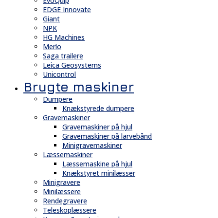
EvoQuip
EDGE Innovate
Giant
NPK
HG Machines
Merlo
Saga trailere
Leica Geosystems
Unicontrol
Brugte maskiner
Dumpere
Knækstyrede dumpere
Gravemaskiner
Gravemaskiner på hjul
Gravemaskiner på larvebånd
Minigravemaskiner
Læssemaskiner
Læssemaskine på hjul
Knækstyret minilæsser
Minigravere
Minilæssere
Rendegravere
Teleskoplæssere