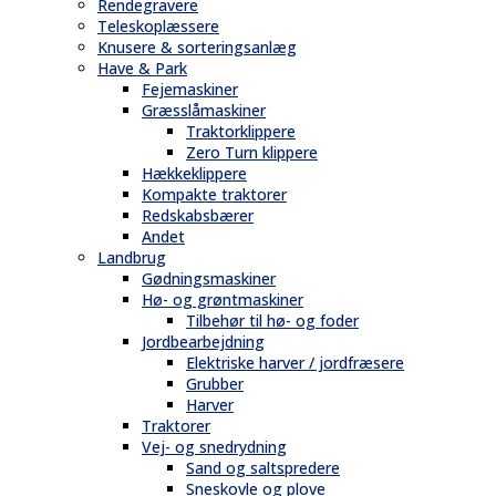
Rendegravere
Teleskoplæssere
Knusere & sorteringsanlæg
Have & Park
Fejemaskiner
Græsslåmaskiner
Traktorklippere
Zero Turn klippere
Hækkeklippere
Kompakte traktorer
Redskabsbærer
Andet
Landbrug
Gødningsmaskiner
Hø- og grøntmaskiner
Tilbehør til hø- og foder
Jordbearbejdning
Elektriske harver / jordfræsere
Grubber
Harver
Traktorer
Vej- og snedrydning
Sand og saltspredere
Sneskovle og plove