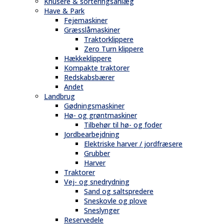
Knusere & sorteringsanlæg
Have & Park
Fejemaskiner
Græsslåmaskiner
Traktorklippere
Zero Turn klippere
Hækkeklippere
Kompakte traktorer
Redskabsbærer
Andet
Landbrug
Gødningsmaskiner
Hø- og grøntmaskiner
Tilbehør til hø- og foder
Jordbearbejdning
Elektriske harver / jordfræsere
Grubber
Harver
Traktorer
Vej- og snedrydning
Sand og saltspredere
Sneskovle og plove
Sneslynger
Reservedele