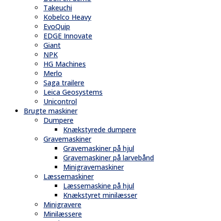
Takeuchi
Kobelco Heavy
EvoQuip
EDGE Innovate
Giant
NPK
HG Machines
Merlo
Saga trailere
Leica Geosystems
Unicontrol
Brugte maskiner
Dumpere
Knækstyrede dumpere
Gravemaskiner
Gravemaskiner på hjul
Gravemaskiner på larvebånd
Minigravemaskiner
Læssemaskiner
Læssemaskine på hjul
Knækstyret minilæsser
Minigravere
Minilæssere