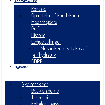
Kontakt & Om
Kontakt
Oprettelse af kundekonto
Medarbejdere
Profil
Historie
Ledige stillinger
Mekaniker med fokus på
el/hydraulik
GDPR
Nyheder
Menu
Nye maskiner
Book en demo
Takeuchi
Kobelco Heavy