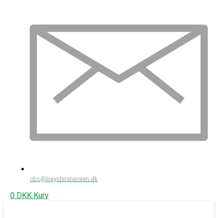
cbc@baychristensen.dk
0
DKK
Kurv