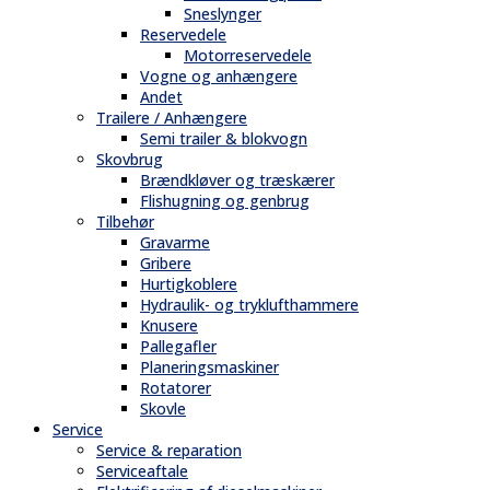
Sneslynger
Reservedele
Motorreservedele
Vogne og anhængere
Andet
Trailere / Anhængere
Semi trailer & blokvogn
Skovbrug
Brændkløver og træskærer
Flishugning og genbrug
Tilbehør
Gravarme
Gribere
Hurtigkoblere
Hydraulik- og tryklufthammere
Knusere
Pallegafler
Planeringsmaskiner
Rotatorer
Skovle
Service
Service & reparation
Serviceaftale