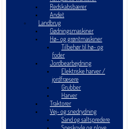
Redskabsbærer
Andet
Landbrug
Gødningsmaskiner
Hø- og grøntmaskiner
Tilbehør til hø- og
foder
Jordbearbejdning
Elektriske harver /
jordfræsere
Grubber
Harver
Traktorer
Vej- og snedrydning
Sand og saltspredere
Sneskovle og plove