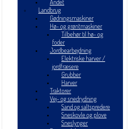
Andet
Landbrug
Gødningsmaskiner
Hø- og grøntmaskiner
Tilbehør til hø- og
foder
Jordbearbejdning
Elektriske harver /
jordfræsere
Grubber
Harver
Traktorer
Vej- og snedrydning
Sand og saltspredere
Sneskovle og plove
Sneslynger