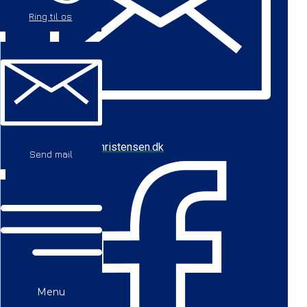
Ring til os
cbc@baychristensen.dk
Send mail
Menu