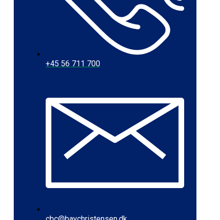
+45 56 711 700
cbc@baychristensen.dk