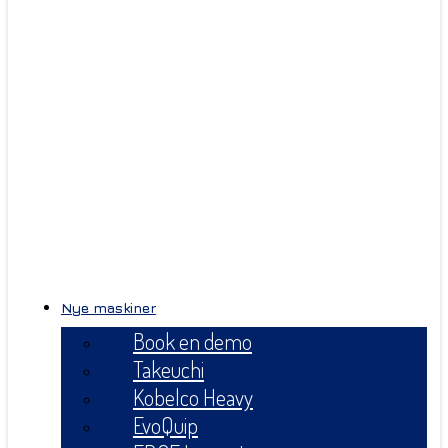
Nye maskiner
Book en demo
Takeuchi
Kobelco Heavy
EvoQuip