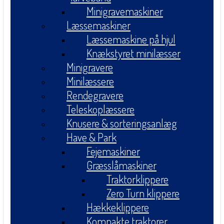
Minigravemaskiner
Læssemaskiner
Læssemaskine på hjul
Knækstyret minilæsser
Minigravere
Minilæssere
Rendegravere
Teleskoplæssere
Knusere & sorteringsanlæg
Have & Park
Fejemaskiner
Græsslåmaskiner
Traktorklippere
Zero Turn klippere
Hækkeklippere
Kompakte traktorer