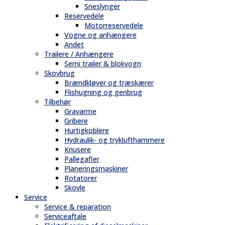
Sneslynger
Reservedele
Motorreservedele
Vogne og anhængere
Andet
Trailere / Anhængere
Semi trailer & blokvogn
Skovbrug
Brændkløver og træskærer
Flishugning og genbrug
Tilbehør
Gravarme
Gribere
Hurtigkoblere
Hydraulik- og tryklufthammere
Knusere
Pallegafler
Planeringsmaskiner
Rotatorer
Skovle
Service
Service & reparation
Serviceaftale