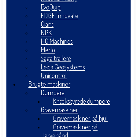
EvoQuip
EDGE Innovate
Giant
NPK
HG Machines
Merlo
Saga trailere
Leica Geosystems
Unicontrol
Brugte maskiner
Dumpere
Knækstyrede dumpere
Gravemaskiner
Gravemaskiner på hjul
Gravemaskiner på
larvebånd