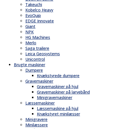
Takeuchi
Kobelco Heavy
EvoQuip
EDGE Innovate
Giant
NPK
HG Machines
Merlo
Saga trailere
Leica Geosystems
Unicontrol
Brugte maskiner
Dumpere
Knækstyrede dumpere
Gravemaskiner
Gravemaskiner på hjul
Gravemaskiner på larvebånd
Minigravemaskiner
Læssemaskiner
Læssemaskine på hjul
Knækstyret minilæsser
Minigravere
Minilæssere