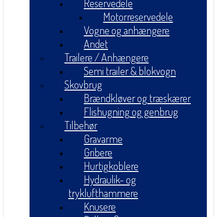
Reservedele
Motorreservedele
Vogne og anhængere
Andet
Trailere / Anhængere
Semi trailer & blokvogn
Skovbrug
Brændkløver og træskærer
Flishugning og genbrug
Tilbehør
Gravarme
Gribere
Hurtigkoblere
Hydraulik- og
tryklufthammere
Knusere