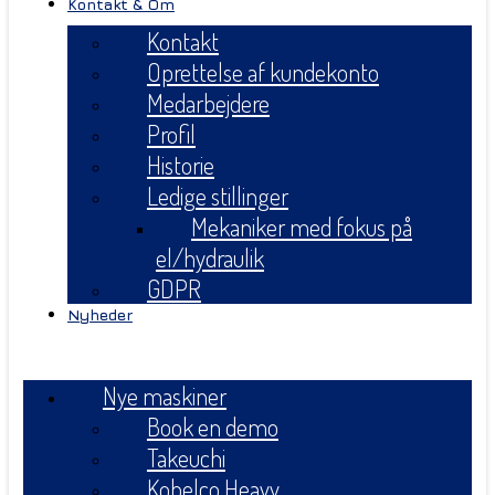
Kontakt & Om
Kontakt
Oprettelse af kundekonto
Medarbejdere
Profil
Historie
Ledige stillinger
Mekaniker med fokus på
el/hydraulik
GDPR
Nyheder
Menu
Nye maskiner
Book en demo
Takeuchi
Kobelco Heavy