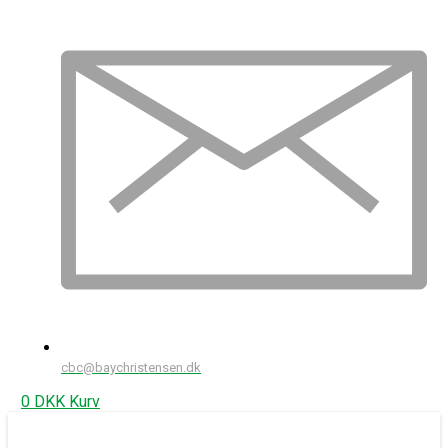
cbc@baychristensen.dk
0
DKK
Kurv