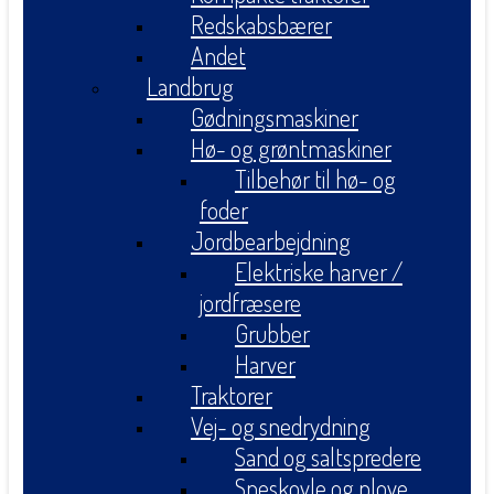
Redskabsbærer
Andet
Landbrug
Gødningsmaskiner
Hø- og grøntmaskiner
Tilbehør til hø- og
foder
Jordbearbejdning
Elektriske harver /
jordfræsere
Grubber
Harver
Traktorer
Vej- og snedrydning
Sand og saltspredere
Sneskovle og plove