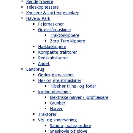
Rendegravere
Teleskoplæssere
Knusere & sorteringsanlæg
Have & Park
Fejemaskiner
Græsslåmaskiner
Traktorklippere
Zero Turn klippere
Hækkeklippere
Kompakte traktorer
Redskabsbærer
Andet
Landbrug
Gødningsmaskiner
Hø- og grøntmaskiner
Tilbehør til hø- og foder
Jordbearbejdning
Elektriske harver / jordfræsere
Grubber
Harver
Traktorer
Vej- og snedrydning
Sand og saltspredere
Sneskovle og plove