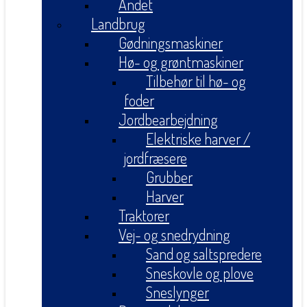
Andet
Landbrug
Gødningsmaskiner
Hø- og grøntmaskiner
Tilbehør til hø- og
foder
Jordbearbejdning
Elektriske harver /
jordfræsere
Grubber
Harver
Traktorer
Vej- og snedrydning
Sand og saltspredere
Sneskovle og plove
Sneslynger