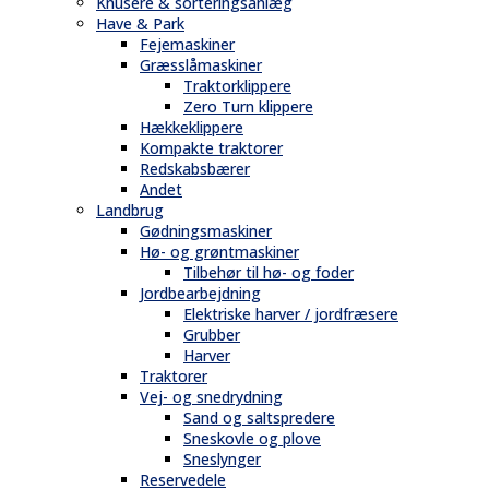
Knusere & sorteringsanlæg
Have & Park
Fejemaskiner
Græsslåmaskiner
Traktorklippere
Zero Turn klippere
Hækkeklippere
Kompakte traktorer
Redskabsbærer
Andet
Landbrug
Gødningsmaskiner
Hø- og grøntmaskiner
Tilbehør til hø- og foder
Jordbearbejdning
Elektriske harver / jordfræsere
Grubber
Harver
Traktorer
Vej- og snedrydning
Sand og saltspredere
Sneskovle og plove
Sneslynger
Reservedele