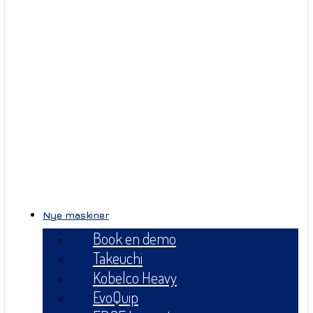
Nye maskiner
Book en demo
Takeuchi
Kobelco Heavy
EvoQuip