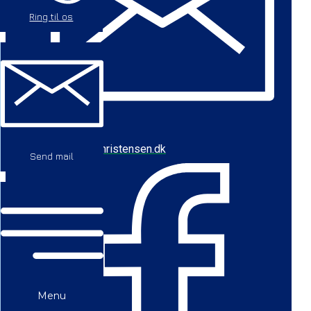
Ring til os
cbc@baychristensen.dk
Send mail
Menu