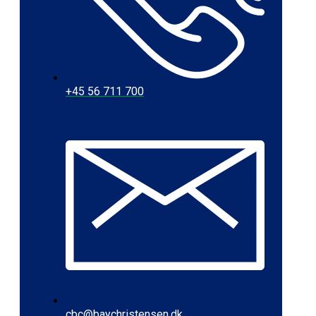
+45 56 711 700
cbc@baychristensen.dk