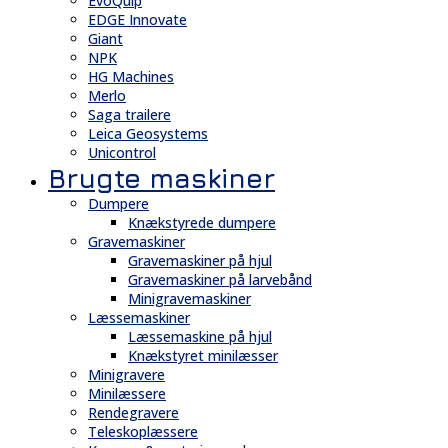
EvoQuip
EDGE Innovate
Giant
NPK
HG Machines
Merlo
Saga trailere
Leica Geosystems
Unicontrol
Brugte maskiner
Dumpere
Knækstyrede dumpere
Gravemaskiner
Gravemaskiner på hjul
Gravemaskiner på larvebånd
Minigravemaskiner
Læssemaskiner
Læssemaskine på hjul
Knækstyret minilæsser
Minigravere
Minilæssere
Rendegravere
Teleskoplæssere