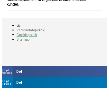
kunder.
Persondatapolitik
Cookiepolitik
Sitemap
Del på
Del
facebook
Del på
Del
linkedin