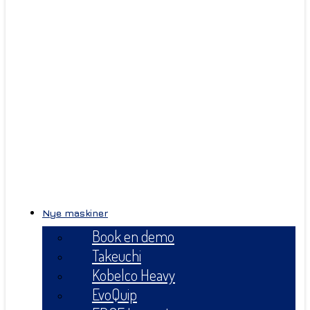
Nye maskiner
Book en demo
Takeuchi
Kobelco Heavy
EvoQuip