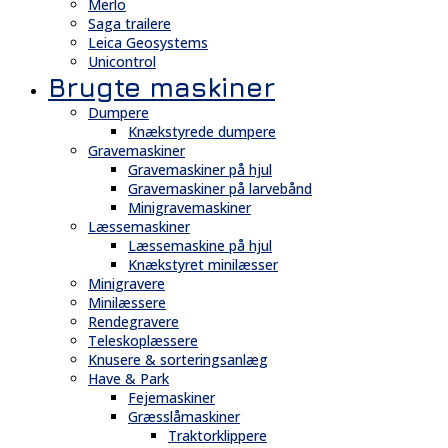
Merlo
Saga trailere
Leica Geosystems
Unicontrol
Brugte maskiner
Dumpere
Knækstyrede dumpere
Gravemaskiner
Gravemaskiner på hjul
Gravemaskiner på larvebånd
Minigravemaskiner
Læssemaskiner
Læssemaskine på hjul
Knækstyret minilæsser
Minigravere
Minilæssere
Rendegravere
Teleskoplæssere
Knusere & sorteringsanlæg
Have & Park
Fejemaskiner
Græsslåmaskiner
Traktorklippere