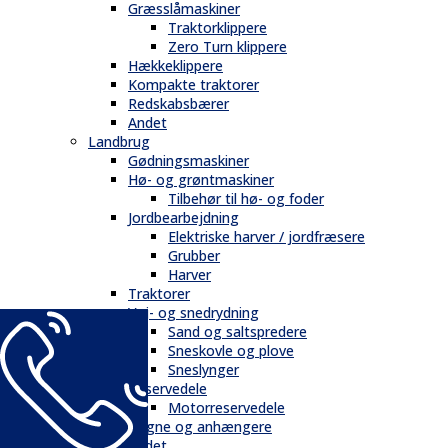
Græsslåmaskiner
Traktorklippere
Zero Turn klippere
Hækkeklippere
Kompakte traktorer
Redskabsbærer
Andet
Landbrug
Gødningsmaskiner
Hø- og grøntmaskiner
Tilbehør til hø- og foder
Jordbearbejdning
Elektriske harver / jordfræsere
Grubber
Harver
Traktorer
Vej- og snedrydning
Sand og saltspredere
Sneskovle og plove
Sneslynger
Reservedele
Motorreservedele
Vogne og anhængere
Andet