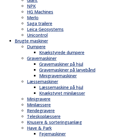
Giant
NPK
HG Machines
Merlo
Saga trailere
Leica Geosystems
Unicontrol
Brugte maskiner
Dumpere
Knækstyrede dumpere
Gravemaskiner
Gravemaskiner på hjul
Gravemaskiner på larvebånd
Minigravemaskiner
Læssemaskiner
Læssemaskine på hjul
Knækstyret minilæsser
Minigravere
Minilæssere
Rendegravere
Teleskoplæssere
Knusere & sorteringsanlæg
Have & Park
Fejemaskiner