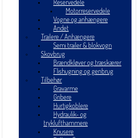
Reservedele
Motorreservedele
Vogne og anhængere
Andet
Trailere / Anhængere
Semi trailer & blokvogn
Skovbrug
Brændkløver og træskærer
Flishugning og genbrug
Tilbehør
Gravarme
Gribere
Hurtigkoblere
Hydraulik- og
tryklufthammere
Knusere