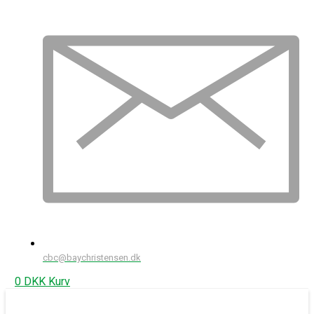
cbc@baychristensen.dk
0
DKK
Kurv