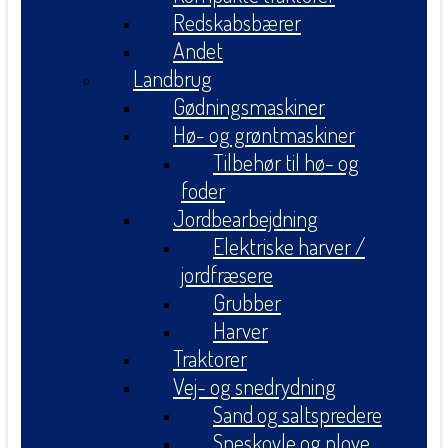
Redskabsbærer
Andet
Landbrug
Gødningsmaskiner
Hø- og grøntmaskiner
Tilbehør til hø- og
foder
Jordbearbejdning
Elektriske harver /
jordfræsere
Grubber
Harver
Traktorer
Vej- og snedrydning
Sand og saltspredere
Sneskovle og plove