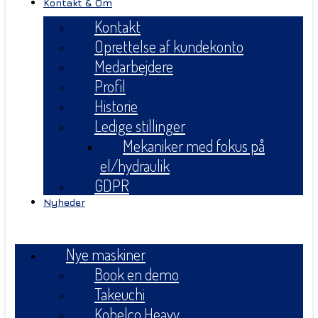
Kontakt & Om
Kontakt
Oprettelse af kundekonto
Medarbejdere
Profil
Historie
Ledige stillinger
Mekaniker med fokus på
el/hydraulik
GDPR
Nyheder
Menu
Nye maskiner
Book en demo
Takeuchi
Kobelco Heavy