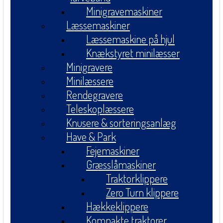
Minigravemaskiner
Læssemaskiner
Læssemaskine på hjul
Knækstyret minilæsser
Minigravere
Minilæssere
Rendegravere
Teleskoplæssere
Knusere & sorteringsanlæg
Have & Park
Fejemaskiner
Græsslåmaskiner
Traktorklippere
Zero Turn klippere
Hækkeklippere
Kompakte traktorer