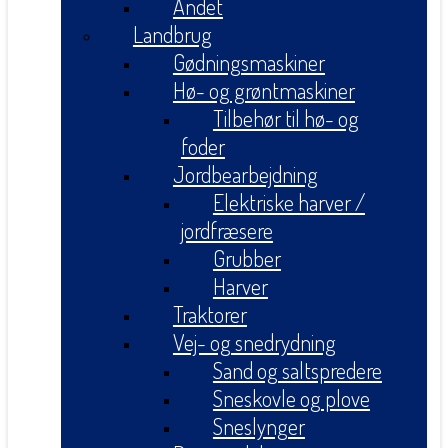
Andet
Landbrug
Gødningsmaskiner
Hø- og grøntmaskiner
Tilbehør til hø- og
foder
Jordbearbejdning
Elektriske harver /
jordfræsere
Grubber
Harver
Traktorer
Vej- og snedrydning
Sand og saltspredere
Sneskovle og plove
Sneslynger