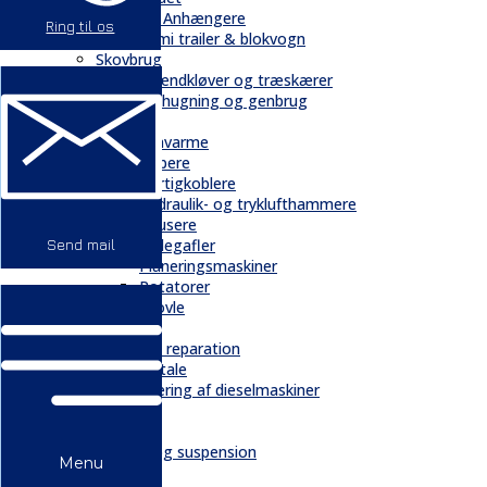
Trailere / Anhængere
Ring til os
Semi trailer & blokvogn
Skovbrug
Brændkløver og træskærer
Flishugning og genbrug
Tilbehør
Gravarme
Gribere
Hurtigkoblere
Hydraulik- og tryklufthammere
Knusere
Pallegafler
Send mail
Planeringsmaskiner
Rotatorer
Skovle
Service
Service & reparation
Serviceaftale
Elektrificering af dieselmaskiner
Reservedele
Bånd
Chassis og suspension
Menu
Hydraulik