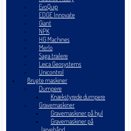
EvoQuip
EDGE Innovate
Giant
NPK
HG Machines
Merlo
Saga trailere
Leica Geosystems
Unicontrol
Brugte maskiner
Dumpere
Knækstyrede dumpere
Gravemaskiner
Gravemaskiner på hjul
Gravemaskiner på
larvebånd