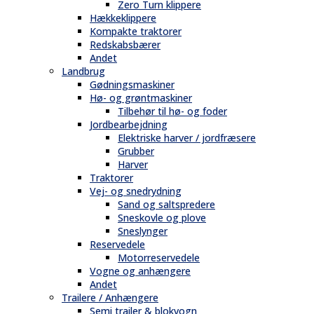
Zero Turn klippere
Hækkeklippere
Kompakte traktorer
Redskabsbærer
Andet
Landbrug
Gødningsmaskiner
Hø- og grøntmaskiner
Tilbehør til hø- og foder
Jordbearbejdning
Elektriske harver / jordfræsere
Grubber
Harver
Traktorer
Vej- og snedrydning
Sand og saltspredere
Sneskovle og plove
Sneslynger
Reservedele
Motorreservedele
Vogne og anhængere
Andet
Trailere / Anhængere
Semi trailer & blokvogn