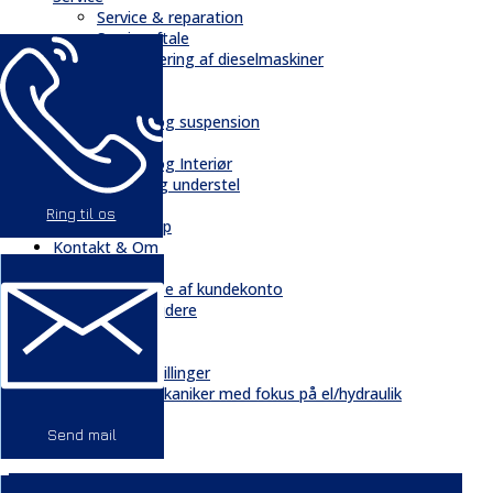
Service & reparation
Serviceaftale
Elektrificering af dieselmaskiner
Reservedele
Bånd
Chassis og suspension
Hydraulik
Kabiner og Interiør
Kæder og understel
Motor
Ring til os
Quickshop
Kontakt & Om
Kontakt
Oprettelse af kundekonto
Medarbejdere
Profil
Historie
Ledige stillinger
Mekaniker med fokus på el/hydraulik
GDPR
Nyheder
Send mail