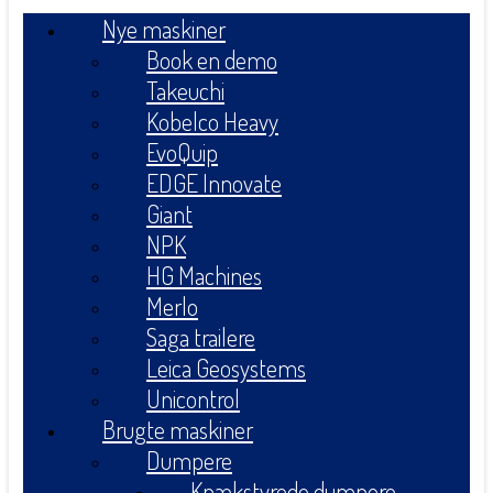
Nye maskiner
Book en demo
Takeuchi
Kobelco Heavy
EvoQuip
EDGE Innovate
Giant
NPK
HG Machines
Merlo
Saga trailere
Leica Geosystems
Unicontrol
Brugte maskiner
Dumpere
Knækstyrede dumpere