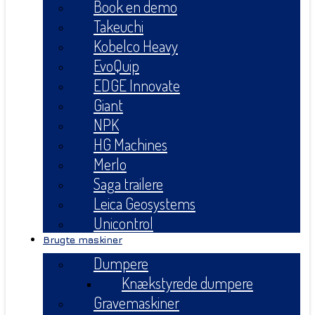
Book en demo
Takeuchi
Kobelco Heavy
EvoQuip
EDGE Innovate
Giant
NPK
HG Machines
Merlo
Saga trailere
Leica Geosystems
Unicontrol
Brugte maskiner
Dumpere
Knækstyrede dumpere
Gravemaskiner