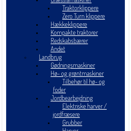
Traktorklippere
Zero Turn klippere
Hækkeklippere
Kompakte traktorer
Redskabsbærer
Andet
Landbrug
Gødningsmaskiner
Hø- og grøntmaskiner
Tilbehør til hø- og
foder
Jordbearbejdning
Elektriske harver /
jordfræsere
Grubber
Harver