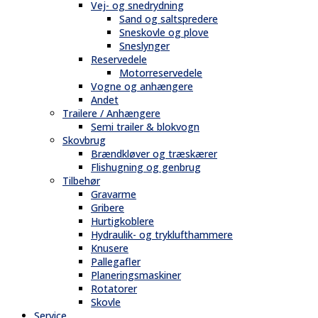
Vej- og snedrydning
Sand og saltspredere
Sneskovle og plove
Sneslynger
Reservedele
Motorreservedele
Vogne og anhængere
Andet
Trailere / Anhængere
Semi trailer & blokvogn
Skovbrug
Brændkløver og træskærer
Flishugning og genbrug
Tilbehør
Gravarme
Gribere
Hurtigkoblere
Hydraulik- og tryklufthammere
Knusere
Pallegafler
Planeringsmaskiner
Rotatorer
Skovle
Service