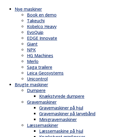
Nye maskiner
Book en demo
Takeuchi
Kobelco Heavy
EvoQuip
EDGE Innovate
Giant
NPK
HG Machines
Merlo
Saga trailere
Leica Geosystems
Unicontrol
Brugte maskiner
Dumpere
Knækstyrede dumpere
Gravemaskiner
Gravemaskiner på hjul
Gravemaskiner på larvebånd
Minigravemaskiner
Læssemaskiner
Læssemaskine på hjul
Knækstyret minilæsser