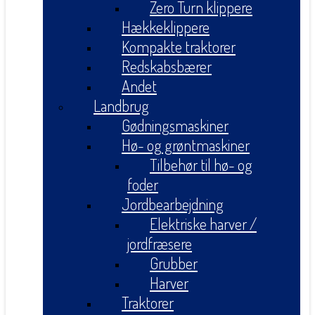
Zero Turn klippere
Hækkeklippere
Kompakte traktorer
Redskabsbærer
Andet
Landbrug
Gødningsmaskiner
Hø- og grøntmaskiner
Tilbehør til hø- og
foder
Jordbearbejdning
Elektriske harver /
jordfræsere
Grubber
Harver
Traktorer