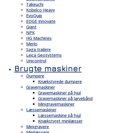
Takeuchi
Kobelco Heavy
EvoQuip
EDGE Innovate
Giant
NPK
HG Machines
Merlo
Saga trailere
Leica Geosystems
Unicontrol
Brugte maskiner
Dumpere
Knækstyrede dumpere
Gravemaskiner
Gravemaskiner på hjul
Gravemaskiner på larvebånd
Minigravemaskiner
Læssemaskiner
Læssemaskine på hjul
Knækstyret minilæsser
Minigravere
Minilæssere