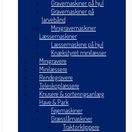
Gravemaskiner på hjul
Gravemaskiner på
larvebånd
Minigravemaskiner
Læssemaskiner
Læssemaskine på hjul
Knækstyret minilæsser
Minigravere
Minilæssere
Rendegravere
Teleskoplæssere
Knusere & sorteringsanlæg
Have & Park
Fejemaskiner
Græsslåmaskiner
Traktorklippere