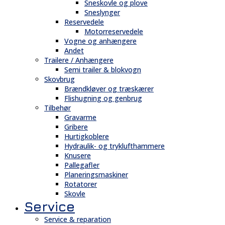
Sneskovle og plove
Sneslynger
Reservedele
Motorreservedele
Vogne og anhængere
Andet
Trailere / Anhængere
Semi trailer & blokvogn
Skovbrug
Brændkløver og træskærer
Flishugning og genbrug
Tilbehør
Gravarme
Gribere
Hurtigkoblere
Hydraulik- og tryklufthammere
Knusere
Pallegafler
Planeringsmaskiner
Rotatorer
Skovle
Service
Service & reparation