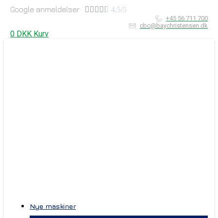
Google anmeldelser





4.5/5
+45 56 711 700
cbc@baychristensen.dk
0
DKK
Kurv
Nye maskiner