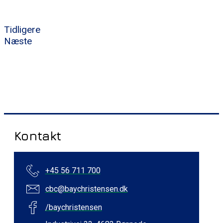
Tidligere
Næste
Kontakt
+45 56 711 700
cbc@baychristensen.dk
/baychristensen