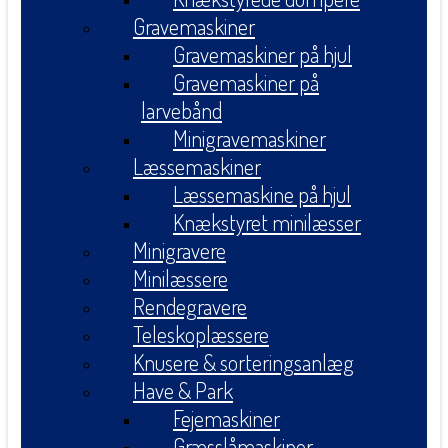
Gravemaskiner
Gravemaskiner på hjul
Gravemaskiner på
larvebånd
Minigravemaskiner
Læssemaskiner
Læssemaskine på hjul
Knækstyret minilæsser
Minigravere
Minilæssere
Rendegravere
Teleskoplæssere
Knusere & sorteringsanlæg
Have & Park
Fejemaskiner
Græsslåmaskiner