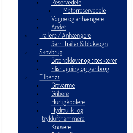
Reservedele
Motorreservedele
Vogne og anhængere
Andet
Trailere / Anhængere
Semi trailer & blokvogn
Skovbrug
Brændkløver og træskærer
Flishugning og genbrug
Tilbehør
Gravarme
Gribere
Hurtigkoblere
Hydraulik- og
tryklufthammere
Knusere