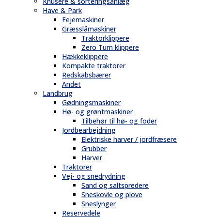
Knusere & sorteringsanlæg
Have & Park
Fejemaskiner
Græsslåmaskiner
Traktorklippere
Zero Turn klippere
Hækkeklippere
Kompakte traktorer
Redskabsbærer
Andet
Landbrug
Gødningsmaskiner
Hø- og grøntmaskiner
Tilbehør til hø- og foder
Jordbearbejdning
Elektriske harver / jordfræsere
Grubber
Harver
Traktorer
Vej- og snedrydning
Sand og saltspredere
Sneskovle og plove
Sneslynger
Reservedele