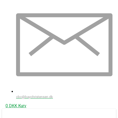
cbc@baychristensen.dk
0
DKK
Kurv