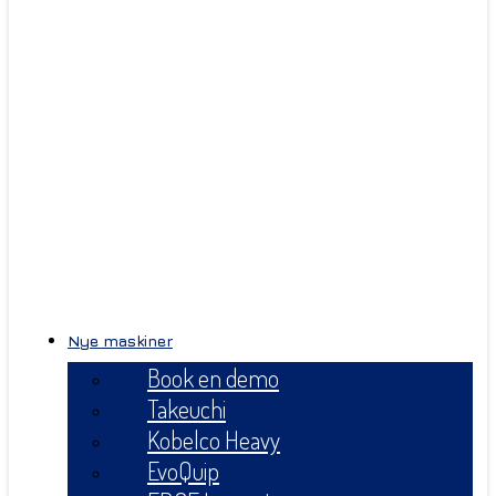
Nye maskiner
Book en demo
Takeuchi
Kobelco Heavy
EvoQuip