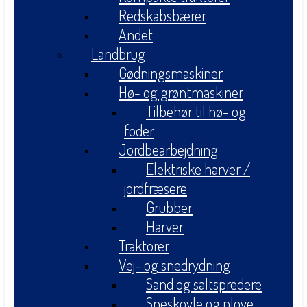
Redskabsbærer
Andet
Landbrug
Gødningsmaskiner
Hø- og grøntmaskiner
Tilbehør til hø- og
foder
Jordbearbejdning
Elektriske harver /
jordfræsere
Grubber
Harver
Traktorer
Vej- og snedrydning
Sand og saltspredere
Sneskovle og plove