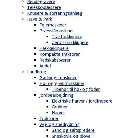
Rendegravere
Teleskoplæssere
Knusere & sorteringsanlæg
Have & Park
Fejemaskiner
Græsslåmaskiner
Traktorklippere
Zero Turn klippere
Hækkeklippere
Kompakte traktorer
Redskabsbærer
Andet
Landbrug
Gødningsmaskiner
Hø- og grøntmaskiner
Tilbehør til hø- og foder
Jordbearbejdning
Elektriske harver / jordfræsere
Grubber
Harver
Traktorer
Vej- og snedrydning
Sand og saltspredere
Sneskovle og plove