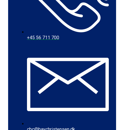
+45 56 711 700
cbc@baychristensen.dk