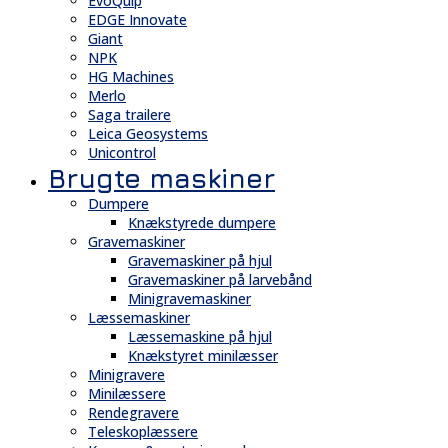
EvoQuip
EDGE Innovate
Giant
NPK
HG Machines
Merlo
Saga trailere
Leica Geosystems
Unicontrol
Brugte maskiner
Dumpere
Knækstyrede dumpere
Gravemaskiner
Gravemaskiner på hjul
Gravemaskiner på larvebånd
Minigravemaskiner
Læssemaskiner
Læssemaskine på hjul
Knækstyret minilæsser
Minigravere
Minilæssere
Rendegravere
Teleskoplæssere