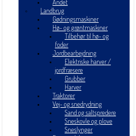
Andet
Landbrug
Gødningsmaskiner
Hø- og grøntmaskiner
Tilbehør til hø- og
foder
Jordbearbejdning
Elektriske harver /
jordfræsere
Grubber
Harver
Traktorer
Vej- og snedrydning
Sand og saltspredere
Sneskovle og plove
Sneslynger