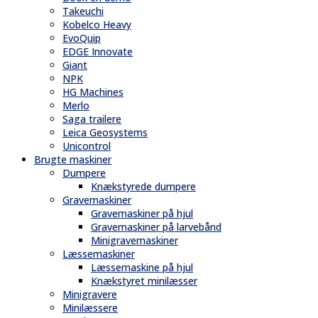
Takeuchi
Kobelco Heavy
EvoQuip
EDGE Innovate
Giant
NPK
HG Machines
Merlo
Saga trailere
Leica Geosystems
Unicontrol
Brugte maskiner
Dumpere
Knækstyrede dumpere
Gravemaskiner
Gravemaskiner på hjul
Gravemaskiner på larvebånd
Minigravemaskiner
Læssemaskiner
Læssemaskine på hjul
Knækstyret minilæsser
Minigravere
Minilæssere