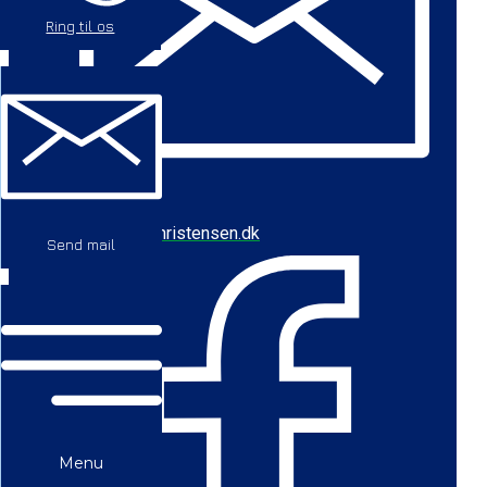
Ring til os
cbc@baychristensen.dk
Send mail
Menu