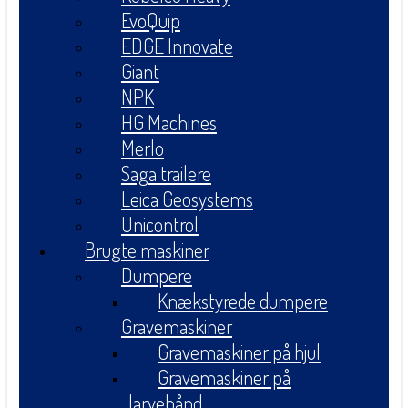
EvoQuip
EDGE Innovate
Giant
NPK
HG Machines
Merlo
Saga trailere
Leica Geosystems
Unicontrol
Brugte maskiner
Dumpere
Knækstyrede dumpere
Gravemaskiner
Gravemaskiner på hjul
Gravemaskiner på
larvebånd