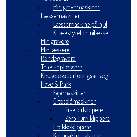
Minigravemaskiner
Læssemaskiner
Læssemaskine på hjul
Knækstyret minilæsser
Minigravere
Minilæssere
Rendegravere
Teleskoplæssere
Knusere & sorteringsanlæg
Have & Park
Fejemaskiner
Græsslåmaskiner
Traktorklippere
Zero Turn klippere
Hækkeklippere
Kompakte traktorer