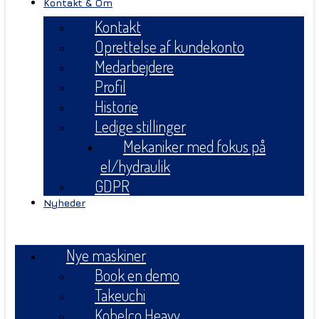
Kontakt & Om
Kontakt
Oprettelse af kundekonto
Medarbejdere
Profil
Historie
Ledige stillinger
Mekaniker med fokus på
el/hydraulik
GDPR
Nyheder
Menu
Nye maskiner
Book en demo
Takeuchi
Kobelco Heavy