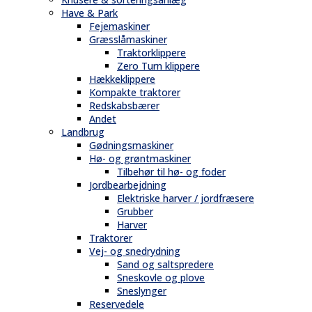
Have & Park
Fejemaskiner
Græsslåmaskiner
Traktorklippere
Zero Turn klippere
Hækkeklippere
Kompakte traktorer
Redskabsbærer
Andet
Landbrug
Gødningsmaskiner
Hø- og grøntmaskiner
Tilbehør til hø- og foder
Jordbearbejdning
Elektriske harver / jordfræsere
Grubber
Harver
Traktorer
Vej- og snedrydning
Sand og saltspredere
Sneskovle og plove
Sneslynger
Reservedele