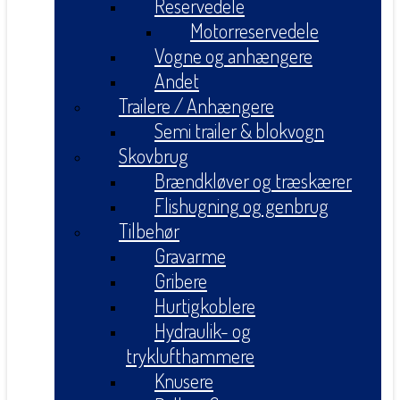
Reservedele
Motorreservedele
Vogne og anhængere
Andet
Trailere / Anhængere
Semi trailer & blokvogn
Skovbrug
Brændkløver og træskærer
Flishugning og genbrug
Tilbehør
Gravarme
Gribere
Hurtigkoblere
Hydraulik- og
tryklufthammere
Knusere