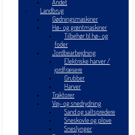
Andet
Landbrug
Gødningsmaskiner
Hø- og grøntmaskiner
Tilbehør til hø- og
foder
Jordbearbejdning
Elektriske harver /
jordfræsere
Grubber
Harver
Traktorer
Vej- og snedrydning
Sand og saltspredere
Sneskovle og plove
Sneslynger