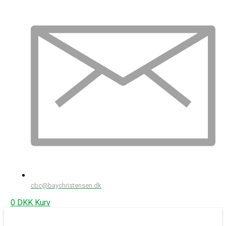
cbc@baychristensen.dk
0
DKK
Kurv