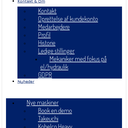
Kontakt & Om
Kontakt
Oprettelse af kundekonto
Medarbejdere
Profil
Historie
Ledige stillinger
Mekaniker med fokus på
el/hydraulik
GDPR
Nyheder
Menu
Nye maskiner
Book en demo
Takeuchi
Kobelco Heavy