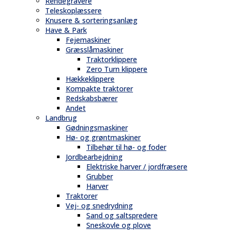
Rendegravere
Teleskoplæssere
Knusere & sorteringsanlæg
Have & Park
Fejemaskiner
Græsslåmaskiner
Traktorklippere
Zero Turn klippere
Hækkeklippere
Kompakte traktorer
Redskabsbærer
Andet
Landbrug
Gødningsmaskiner
Hø- og grøntmaskiner
Tilbehør til hø- og foder
Jordbearbejdning
Elektriske harver / jordfræsere
Grubber
Harver
Traktorer
Vej- og snedrydning
Sand og saltspredere
Sneskovle og plove