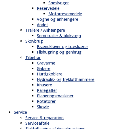
Sneslynger
Reservedele
Motorreservedele
Vogne og anhængere
Andet
Trailere / Anhængere
Semi trailer & blokvogn
Skovbrug
Brændkløver og træskærer
Flishugning og genbrug
Tilbehør
Gravarme
Gribere
Hurtigkoblere
Hydraulik- og tryklufthammere
Knusere
Pallegafler
Planeringsmaskiner
Rotatorer
Skovle
Service
Service & reparation
Serviceaftale
Elektrificering af dieselmaskiner