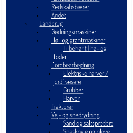
Redskabsbærer
Andet
Landbrug
Gødningsmaskiner
Hø- og grøntmaskiner
Tilbehør til hø- og
foder
Jordbearbejdning
Elektriske harver /
jordfræsere
Grubber
Harver
Traktorer
Vej- og snedrydning
Sand og saltspredere
Sneskovle og plove