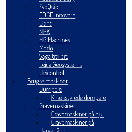
EvoQuip
EDGE Innovate
Giant
NPK
HG Machines
Merlo
Saga trailere
Leica Geosystems
Unicontrol
Brugte maskiner
Dumpere
Knækstyrede dumpere
Gravemaskiner
Gravemaskiner på hjul
Gravemaskiner på
larvebånd