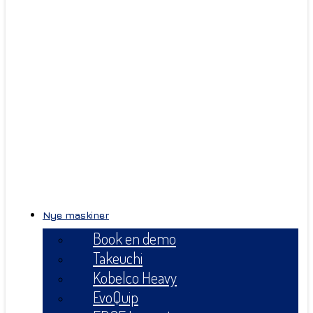
Nye maskiner
Book en demo
Takeuchi
Kobelco Heavy
EvoQuip