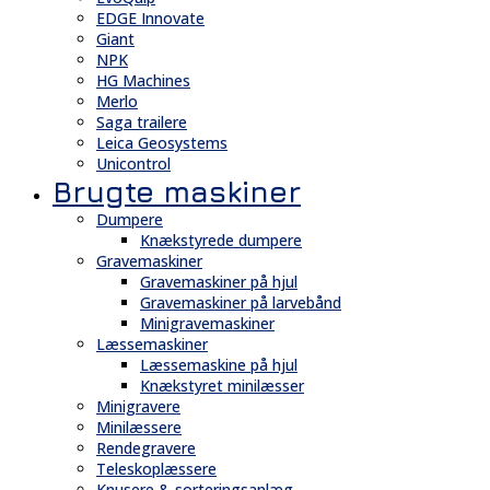
EDGE Innovate
Giant
NPK
HG Machines
Merlo
Saga trailere
Leica Geosystems
Unicontrol
Brugte maskiner
Dumpere
Knækstyrede dumpere
Gravemaskiner
Gravemaskiner på hjul
Gravemaskiner på larvebånd
Minigravemaskiner
Læssemaskiner
Læssemaskine på hjul
Knækstyret minilæsser
Minigravere
Minilæssere
Rendegravere
Teleskoplæssere
Knusere & sorteringsanlæg