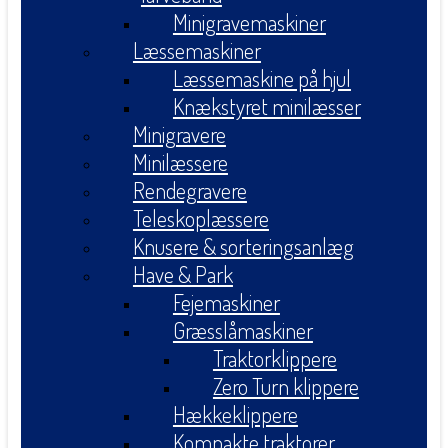
Minigravemaskiner
Læssemaskiner
Læssemaskine på hjul
Knækstyret minilæsser
Minigravere
Minilæssere
Rendegravere
Teleskoplæssere
Knusere & sorteringsanlæg
Have & Park
Fejemaskiner
Græsslåmaskiner
Traktorklippere
Zero Turn klippere
Hækkeklippere
Kompakte traktorer