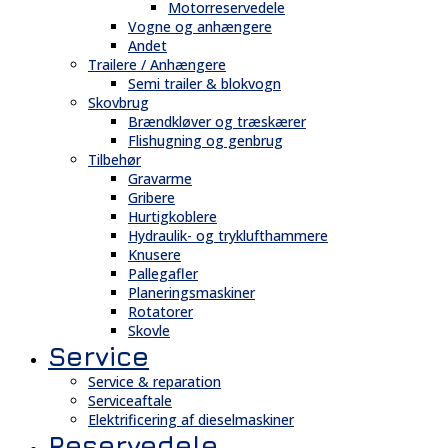
Motorreservedele
Vogne og anhængere
Andet
Trailere / Anhængere
Semi trailer & blokvogn
Skovbrug
Brændkløver og træskærer
Flishugning og genbrug
Tilbehør
Gravarme
Gribere
Hurtigkoblere
Hydraulik- og tryklufthammere
Knusere
Pallegafler
Planeringsmaskiner
Rotatorer
Skovle
Service
Service & reparation
Serviceaftale
Elektrificering af dieselmaskiner
Reservedele