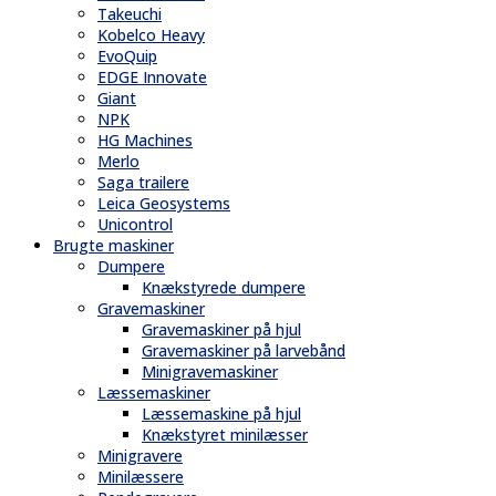
Takeuchi
Kobelco Heavy
EvoQuip
EDGE Innovate
Giant
NPK
HG Machines
Merlo
Saga trailere
Leica Geosystems
Unicontrol
Brugte maskiner
Dumpere
Knækstyrede dumpere
Gravemaskiner
Gravemaskiner på hjul
Gravemaskiner på larvebånd
Minigravemaskiner
Læssemaskiner
Læssemaskine på hjul
Knækstyret minilæsser
Minigravere
Minilæssere