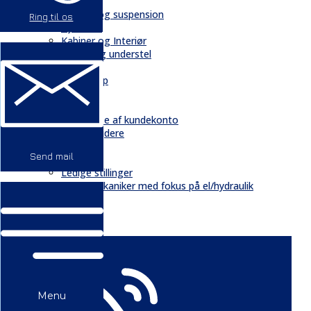
Bånd
Chassis og suspension
Ring til os
Hydraulik
Kabiner og Interiør
Kæder og understel
Motor
Quickshop
Kontakt & Om
Kontakt
Oprettelse af kundekonto
Medarbejdere
Profil
Send mail
Historie
Ledige stillinger
Mekaniker med fokus på el/hydraulik
GDPR
Nyheder
Menu