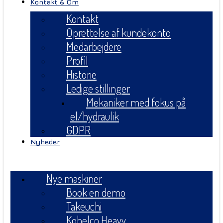
Kontakt & Om
Kontakt
Oprettelse af kundekonto
Medarbejdere
Profil
Historie
Ledige stillinger
Mekaniker med fokus på
el/hydraulik
GDPR
Nyheder
Menu
Nye maskiner
Book en demo
Takeuchi
Kobelco Heavy