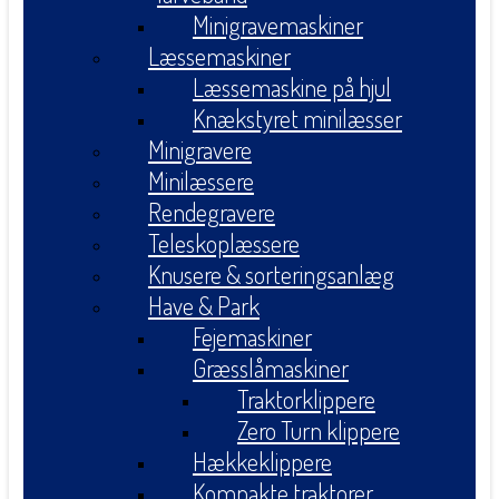
Minigravemaskiner
Læssemaskiner
Læssemaskine på hjul
Knækstyret minilæsser
Minigravere
Minilæssere
Rendegravere
Teleskoplæssere
Knusere & sorteringsanlæg
Have & Park
Fejemaskiner
Græsslåmaskiner
Traktorklippere
Zero Turn klippere
Hækkeklippere
Kompakte traktorer