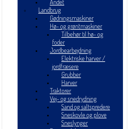
Andet
Landbrug
Gødningsmaskiner
Hø- og grøntmaskiner
Tilbehør til hø- og
foder
Jordbearbejdning
Elektriske harver /
jordfræsere
Grubber
Harver
Traktorer
Vej- og snedrydning
Sand og saltspredere
Sneskovle og plove
Sneslynger