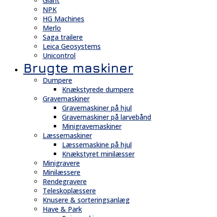
Giant
NPK
HG Machines
Merlo
Saga trailere
Leica Geosystems
Unicontrol
Brugte maskiner
Dumpere
Knækstyrede dumpere
Gravemaskiner
Gravemaskiner på hjul
Gravemaskiner på larvebånd
Minigravemaskiner
Læssemaskiner
Læssemaskine på hjul
Knækstyret minilæsser
Minigravere
Minilæssere
Rendegravere
Teleskoplæssere
Knusere & sorteringsanlæg
Have & Park