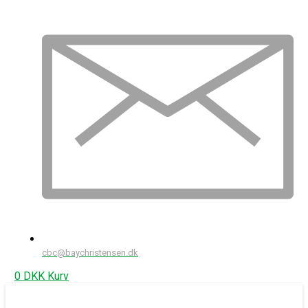
cbc@baychristensen.dk
0
DKK
Kurv