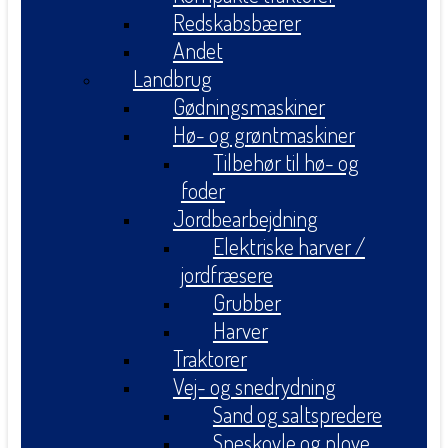
Redskabsbærer
Andet
Landbrug
Gødningsmaskiner
Hø- og grøntmaskiner
Tilbehør til hø- og
foder
Jordbearbejdning
Elektriske harver /
jordfræsere
Grubber
Harver
Traktorer
Vej- og snedrydning
Sand og saltspredere
Sneskovle og plove