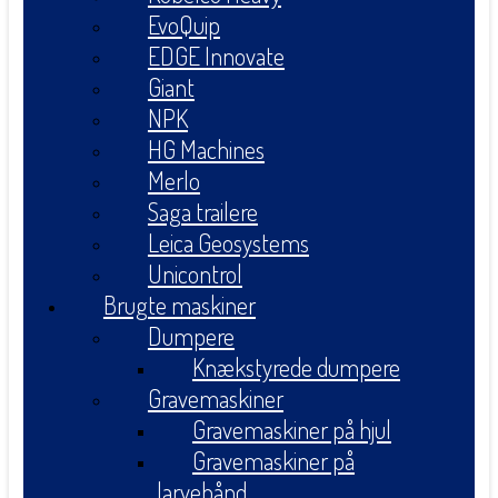
EvoQuip
EDGE Innovate
Giant
NPK
HG Machines
Merlo
Saga trailere
Leica Geosystems
Unicontrol
Brugte maskiner
Dumpere
Knækstyrede dumpere
Gravemaskiner
Gravemaskiner på hjul
Gravemaskiner på
larvebånd