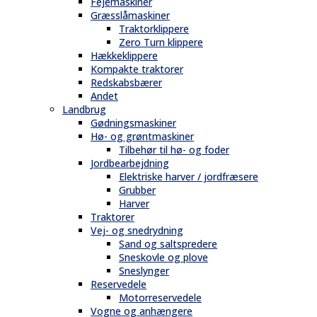
Fejemaskiner
Græsslåmaskiner
Traktorklippere
Zero Turn klippere
Hækkeklippere
Kompakte traktorer
Redskabsbærer
Andet
Landbrug
Gødningsmaskiner
Hø- og grøntmaskiner
Tilbehør til hø- og foder
Jordbearbejdning
Elektriske harver / jordfræsere
Grubber
Harver
Traktorer
Vej- og snedrydning
Sand og saltspredere
Sneskovle og plove
Sneslynger
Reservedele
Motorreservedele
Vogne og anhængere