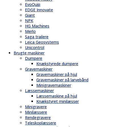
EvoQuip
EDGE Innovate
Giant
NPK
HG Machines
Merlo
Saga trailere
Leica Geosystems
Unicontrol
Brugte maskiner
Dumpere
Knækstyrede dumpere
Gravemaskiner
Gravemaskiner på hjul
Gravemaskiner på larvebånd
Minigravemaskiner
Læssemaskiner
Læssemaskine på hjul
Knækstyret minilæsser
Minigravere
Minilæssere
Rendegravere
Teleskoplæssere