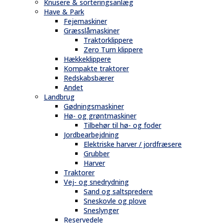
Knusere & sorteringsanlæg
Have & Park
Fejemaskiner
Græsslåmaskiner
Traktorklippere
Zero Turn klippere
Hækkeklippere
Kompakte traktorer
Redskabsbærer
Andet
Landbrug
Gødningsmaskiner
Hø- og grøntmaskiner
Tilbehør til hø- og foder
Jordbearbejdning
Elektriske harver / jordfræsere
Grubber
Harver
Traktorer
Vej- og snedrydning
Sand og saltspredere
Sneskovle og plove
Sneslynger
Reservedele