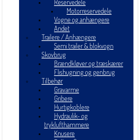
Reservedele
Motorreservedele
Vogne og anhængere
Andet
Trailere / Anhængere
Semi trailer & blokvogn
Skovbrug
Brændkløver og træskærer
Flishugning og genbrug
Tilbehør
Gravarme
Gribere
Hurtigkoblere
Hydraulik- og
tryklufthammere
Knusere