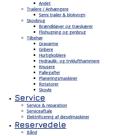
Andet
Trailere / Anhængere
Semi trailer & blokvogn
Skovbrug
Brændkløver og træskærer
Flishugning og genbrug
Tilbehør
Gravarme
Gribere
Hurtigkoblere
Hydraulik- og tryklufthammere
Knusere
Pallegafler
Planeringsmaskiner
Rotatorer
Skovle
Service
Service & reparation
Serviceaftale
Elektrificering af dieselmaskiner
Reservedele
Bånd