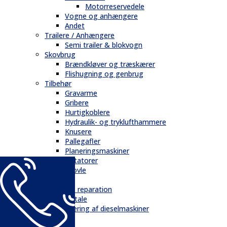
Motorreservedele
Vogne og anhængere
Andet
Trailere / Anhængere
Semi trailer & blokvogn
Skovbrug
Brændkløver og træskærer
Flishugning og genbrug
Tilbehør
Gravarme
Gribere
Hurtigkoblere
Hydraulik- og tryklufthammere
Knusere
Pallegafler
Planeringsmaskiner
Rotatorer
Skovle
Service
Service & reparation
Serviceaftale
Elektrificering af dieselmaskiner
Reservedele