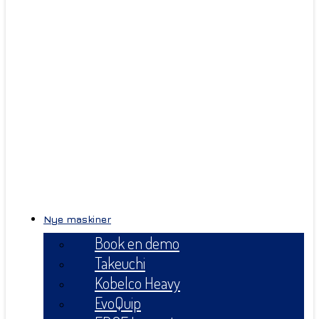
Nye maskiner
Book en demo
Takeuchi
Kobelco Heavy
EvoQuip