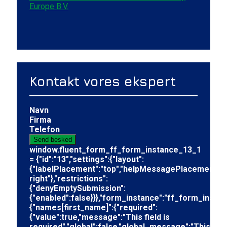
Europe B.V.
Kontakt vores ekspert
Navn
Firma
Telefon
Send besked
window.fluent_form_ff_form_instance_13_1
= {"id":"13","settings":{"layout":
{"labelPlacement":"top","helpMessagePlacement":"w
right"},"restrictions":
{"denyEmptySubmission":
{"enabled":false}}},"form_instance":"ff_form_insta
{"names[first_name]":{"required":
{"value":true,"message":"This field is
required","global":false,"global_message":"This