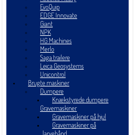
EvoQuip
EDGE Innovate
Giant
NPK
HG Machines
Merlo
Saga trailere
Leica Geosystems
Unicontrol
Brugte maskiner
Dumpere
Knækstyrede dumpere
Gravemaskiner
Gravemaskiner på hjul
Gravemaskiner på
larvebånd