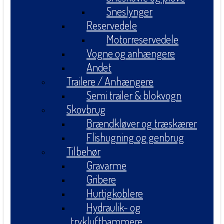
Sneslynger
Reservedele
Motorreservedele
Vogne og anhængere
Andet
Trailere / Anhængere
Semi trailer & blokvogn
Skovbrug
Brændkløver og træskærer
Flishugning og genbrug
Tilbehør
Gravarme
Gribere
Hurtigkoblere
Hydraulik- og
tryklufthammere