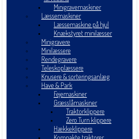
Minigravemaskiner
Læssemaskiner
Læssemaskine på hjul
Knækstyret minilæsser
Minigravere
Minilæssere
Rendegravere
Teleskoplæssere
Knusere & sorteringsanlæg
Have & Park
Fejemaskiner
Græsslåmaskiner
Traktorklippere
Zero Turn klippere
Hækkeklippere
Kompakte traktorer