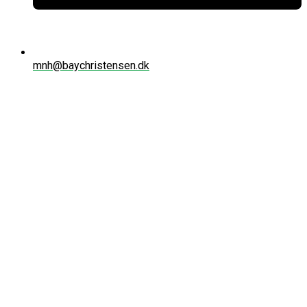
mnh@baychristensen.dk