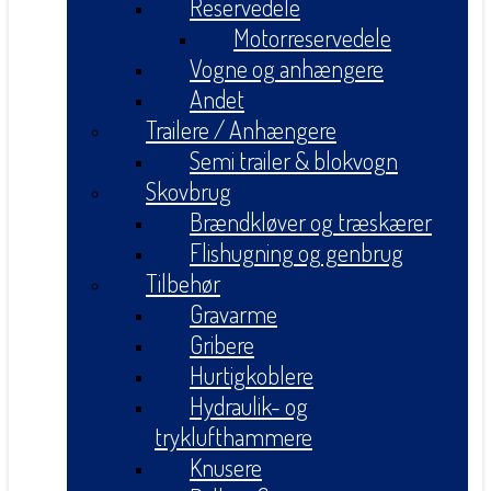
Reservedele
Motorreservedele
Vogne og anhængere
Andet
Trailere / Anhængere
Semi trailer & blokvogn
Skovbrug
Brændkløver og træskærer
Flishugning og genbrug
Tilbehør
Gravarme
Gribere
Hurtigkoblere
Hydraulik- og
tryklufthammere
Knusere