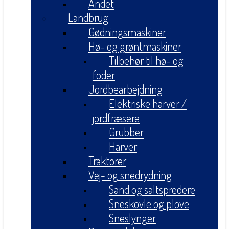
Andet
Landbrug
Gødningsmaskiner
Hø- og grøntmaskiner
Tilbehør til hø- og
foder
Jordbearbejdning
Elektriske harver /
jordfræsere
Grubber
Harver
Traktorer
Vej- og snedrydning
Sand og saltspredere
Sneskovle og plove
Sneslynger