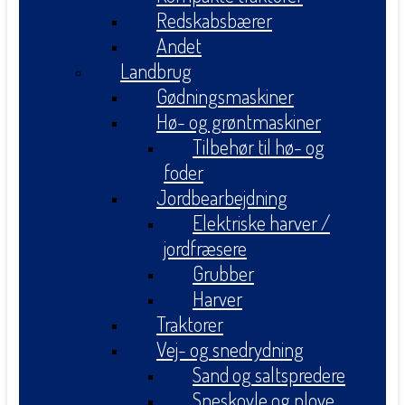
Redskabsbærer
Andet
Landbrug
Gødningsmaskiner
Hø- og grøntmaskiner
Tilbehør til hø- og
foder
Jordbearbejdning
Elektriske harver /
jordfræsere
Grubber
Harver
Traktorer
Vej- og snedrydning
Sand og saltspredere
Sneskovle og plove