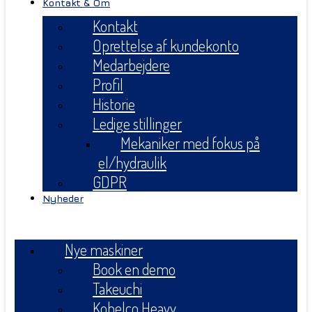
Kontakt & Om
Kontakt
Oprettelse af kundekonto
Medarbejdere
Profil
Historie
Ledige stillinger
Mekaniker med fokus på
el/hydraulik
GDPR
Nyheder
Menu
Nye maskiner
Book en demo
Takeuchi
Kobelco Heavy