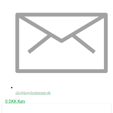
cbc@baychristensen.dk
0
DKK
Kurv