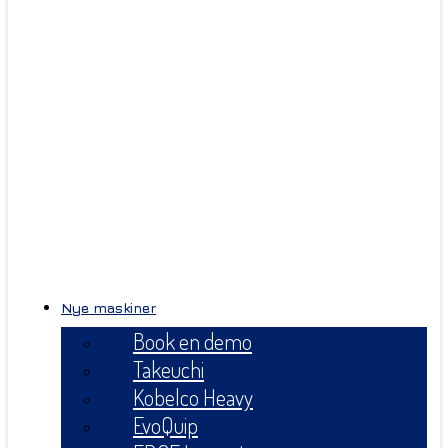
Nye maskiner
Book en demo
Takeuchi
Kobelco Heavy
EvoQuip