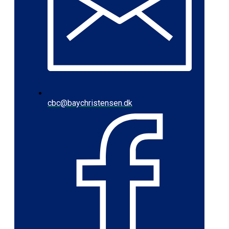
cbc@baychristensen.dk