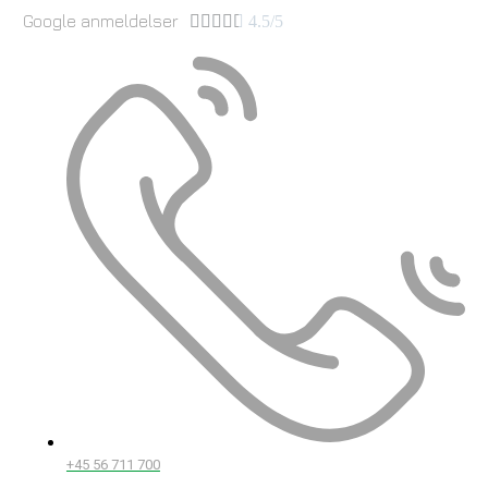
Google anmeldelser





4.5/5
+45 56 711 700