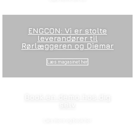
ENGCON: Vi er stolte
leverandører til
Rørlæggeren og Diemar
Læs magasinet her
Book en demo hos dig
selv
Læs mere og book her