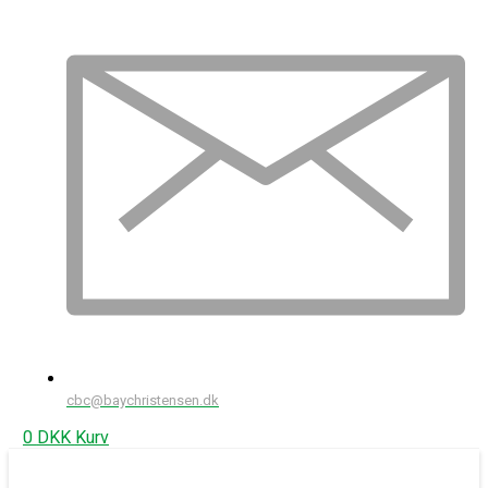
cbc@baychristensen.dk
0
DKK
Kurv