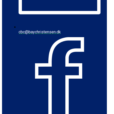
cbc@baychristensen.dk