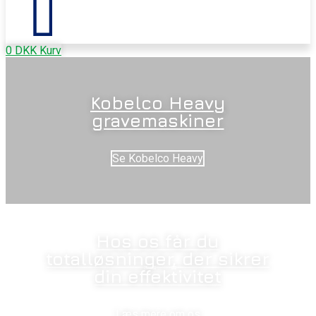
0
DKK
Kurv
Kobelco Heavy
gravemaskiner
Se Kobelco Heavy
Hos os får du
totalløsninger, der sikrer
din effektivitet
Læs mere om os