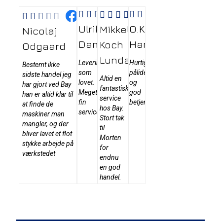




















O.K.
Læs
Ulrik
Læs
Mikkel
Læs
Nicolaj
Læs
mere
mere
mere
Hansen
Damsgaard
Koch
mere
Odgaard
Lundahl
Hurtige,
Levering
Bestemt ikke
pålidelige
som
sidste handel jeg
Altid en
og
lovet.
har gjort ved Bay
fantastisk
god
Meget
han er altid klar til
service
betjening
fin
at finde de
hos Bay.
service
maskiner man
Stort tak
mangler, og der
til
bliver lavet et flot
Morten
stykke arbejde på
for
værkstedet
endnu
en god
handel.
Tidligere
Næste