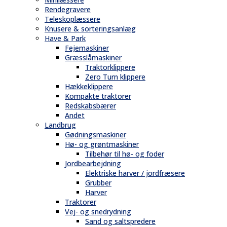
Rendegravere
Teleskoplæssere
Knusere & sorteringsanlæg
Have & Park
Fejemaskiner
Græsslåmaskiner
Traktorklippere
Zero Turn klippere
Hækkeklippere
Kompakte traktorer
Redskabsbærer
Andet
Landbrug
Gødningsmaskiner
Hø- og grøntmaskiner
Tilbehør til hø- og foder
Jordbearbejdning
Elektriske harver / jordfræsere
Grubber
Harver
Traktorer
Vej- og snedrydning
Sand og saltspredere