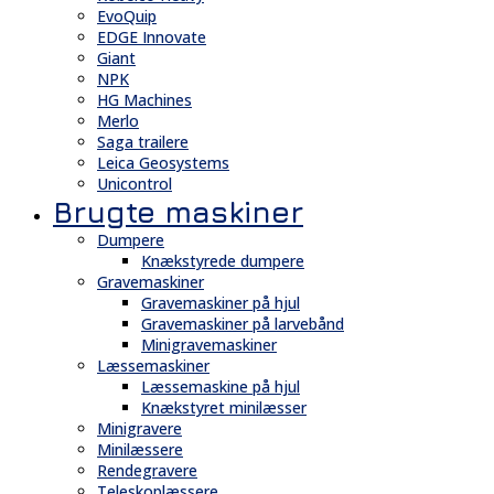
EvoQuip
EDGE Innovate
Giant
NPK
HG Machines
Merlo
Saga trailere
Leica Geosystems
Unicontrol
Brugte maskiner
Dumpere
Knækstyrede dumpere
Gravemaskiner
Gravemaskiner på hjul
Gravemaskiner på larvebånd
Minigravemaskiner
Læssemaskiner
Læssemaskine på hjul
Knækstyret minilæsser
Minigravere
Minilæssere
Rendegravere
Teleskoplæssere