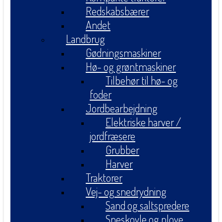
Redskabsbærer
Andet
Landbrug
Gødningsmaskiner
Hø- og grøntmaskiner
Tilbehør til hø- og
foder
Jordbearbejdning
Elektriske harver /
jordfræsere
Grubber
Harver
Traktorer
Vej- og snedrydning
Sand og saltspredere
Sneskovle og plove