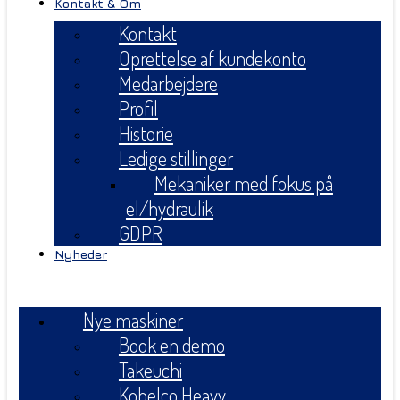
Kontakt & Om
Kontakt
Oprettelse af kundekonto
Medarbejdere
Profil
Historie
Ledige stillinger
Mekaniker med fokus på
el/hydraulik
GDPR
Nyheder
Menu
Nye maskiner
Book en demo
Takeuchi
Kobelco Heavy