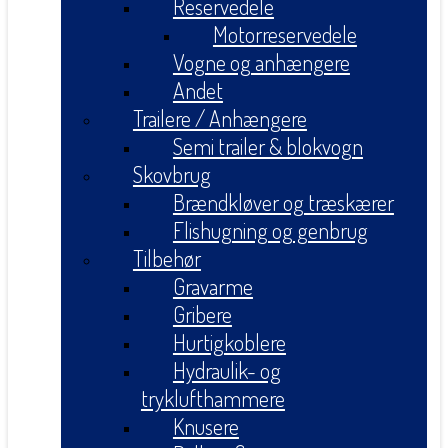
Reservedele
Motorreservedele
Vogne og anhængere
Andet
Trailere / Anhængere
Semi trailer & blokvogn
Skovbrug
Brændkløver og træskærer
Flishugning og genbrug
Tilbehør
Gravarme
Gribere
Hurtigkoblere
Hydraulik- og
tryklufthammere
Knusere