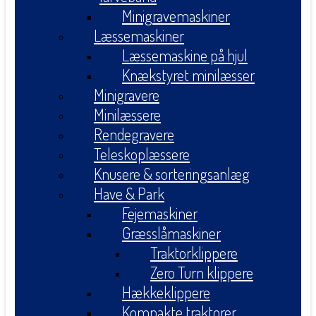
Minigravemaskiner
Læssemaskiner
Læssemaskine på hjul
Knækstyret minilæsser
Minigravere
Minilæssere
Rendegravere
Teleskoplæssere
Knusere & sorteringsanlæg
Have & Park
Fejemaskiner
Græsslåmaskiner
Traktorklippere
Zero Turn klippere
Hækkeklippere
Kompakte traktorer