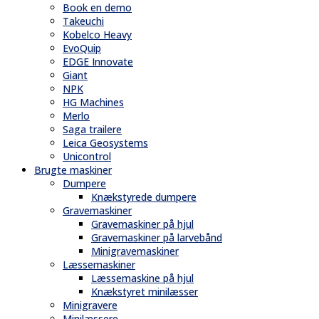
Book en demo
Takeuchi
Kobelco Heavy
EvoQuip
EDGE Innovate
Giant
NPK
HG Machines
Merlo
Saga trailere
Leica Geosystems
Unicontrol
Brugte maskiner
Dumpere
Knækstyrede dumpere
Gravemaskiner
Gravemaskiner på hjul
Gravemaskiner på larvebånd
Minigravemaskiner
Læssemaskiner
Læssemaskine på hjul
Knækstyret minilæsser
Minigravere
Minilæssere