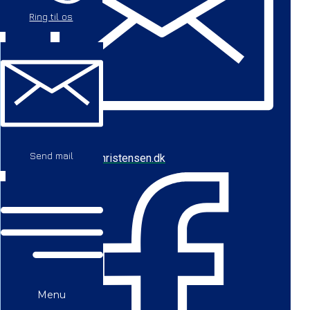
Ring til os
Send mail
cbc@baychristensen.dk
Menu