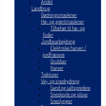
Andet
Landbrug
Gødningsmaskiner
Hø- og grøntmaskiner
Tilbehør til hø- og
foder
Jordbearbejdning
Elektriske harver /
jordfræsere
Grubber
Harver
Traktorer
Vej- og snedrydning
Sand og saltspredere
Sneskovle og plove
Sneslynger