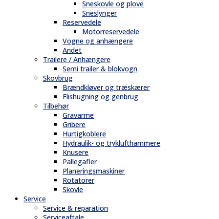
Sneskovle og plove
Sneslynger
Reservedele
Motorreservedele
Vogne og anhængere
Andet
Trailere / Anhængere
Semi trailer & blokvogn
Skovbrug
Brændkløver og træskærer
Flishugning og genbrug
Tilbehør
Gravarme
Gribere
Hurtigkoblere
Hydraulik- og tryklufthammere
Knusere
Pallegafler
Planeringsmaskiner
Rotatorer
Skovle
Service
Service & reparation
Serviceaftale