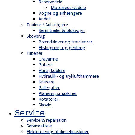
Reservedele
Motorreservedele
Vogne og anhængere
Andet
Trailere / Anhængere
Semi trailer & blokvogn
Skovbrug
Brændkløver og træskærer
Flishugning og genbrug
Tilbehør
Gravarme
Gribere
Hurtigkoblere
Hydraulik- og tryklufthammere
Knusere
Pallegafler
Planeringsmaskiner
Rotatorer
Skovle
Service
Service & reparation
Serviceaftale
Elektrificering af dieselmaskiner