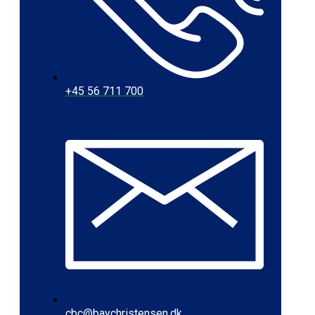
+45 56 711 700
cbc@baychristensen.dk