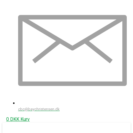
cbc@baychristensen.dk
0
DKK
Kurv