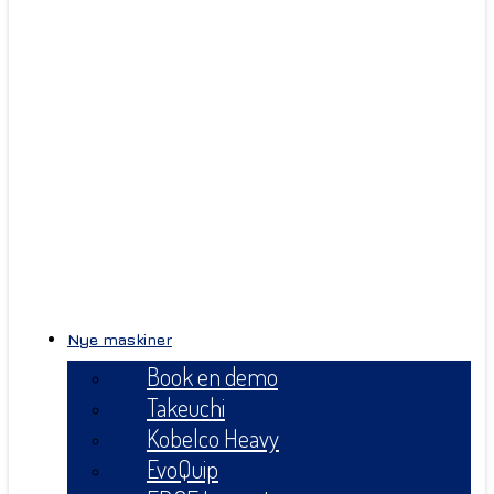
Nye maskiner
Book en demo
Takeuchi
Kobelco Heavy
EvoQuip