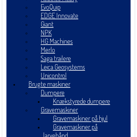
EvoQuip
EDGE Innovate
Giant
NPK
HG Machines
Merlo
Saga trailere
Leica Geosystems
Unicontrol
Brugte maskiner
Dumpere
Knækstyrede dumpere
Gravemaskiner
Gravemaskiner på hjul
Gravemaskiner på
larvebånd