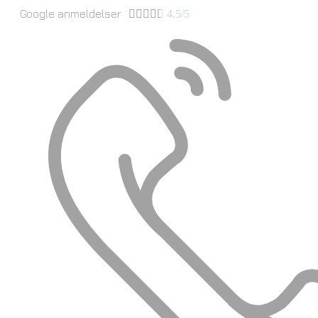
Google anmeldelser





4.5/5