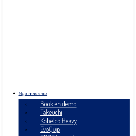
Nye maskiner
Book en demo
Takeuchi
Kobelco Heavy
EvoQuip