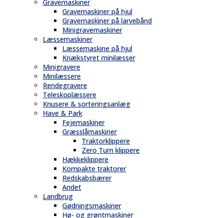
Gravemaskiner
Gravemaskiner på hjul
Gravemaskiner på larvebånd
Minigravemaskiner
Læssemaskiner
Læssemaskine på hjul
Knækstyret minilæsser
Minigravere
Minilæssere
Rendegravere
Teleskoplæssere
Knusere & sorteringsanlæg
Have & Park
Fejemaskiner
Græsslåmaskiner
Traktorklippere
Zero Turn klippere
Hækkeklippere
Kompakte traktorer
Redskabsbærer
Andet
Landbrug
Gødningsmaskiner
Hø- og grøntmaskiner