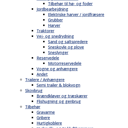
Tilbehør til hø- og foder
Jordbearbejdning
Elektriske harver / jordfræsere
Grubber
Harver
Traktorer
Vej- og snedrydning
Sand og saltspredere
Sneskovle og plove
Sneslynger
Reservedele
Motorreservedele
Vogne og anhængere
Andet
Trailere / Anhængere
Semi trailer & blokvogn
Skovbrug
Brændkløver og træskærer
Flishugning og genbrug
Tilbehør
Gravarme
Gribere
Hurtigkoblere