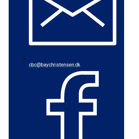
cbc@baychristensen.dk