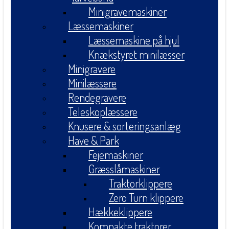
Minigravemaskiner
Læssemaskiner
Læssemaskine på hjul
Knækstyret minilæsser
Minigravere
Minilæssere
Rendegravere
Teleskoplæssere
Knusere & sorteringsanlæg
Have & Park
Fejemaskiner
Græsslåmaskiner
Traktorklippere
Zero Turn klippere
Hækkeklippere
Kompakte traktorer