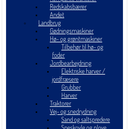
Redskabsbærer
Andet
Landbrug
Gødningsmaskiner
Hø- og grøntmaskiner
Tilbehør til hø- og
foder
Jordbearbejdning
Elektriske harver /
jordfræsere
Grubber
Harver
Traktorer
Vej- og snedrydning
Sand og saltspredere
Sneskovle og plove