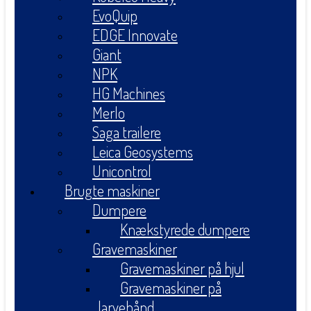
EvoQuip
EDGE Innovate
Giant
NPK
HG Machines
Merlo
Saga trailere
Leica Geosystems
Unicontrol
Brugte maskiner
Dumpere
Knækstyrede dumpere
Gravemaskiner
Gravemaskiner på hjul
Gravemaskiner på
larvebånd