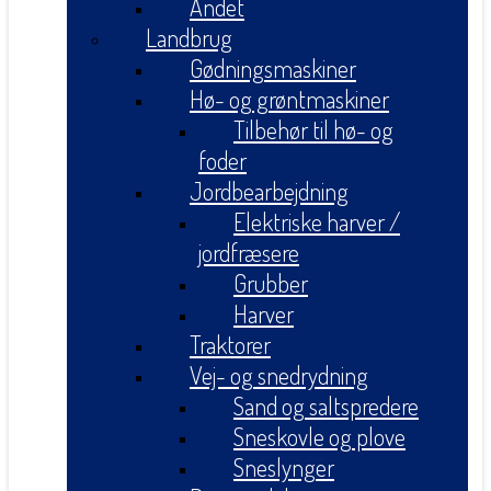
Andet
Landbrug
Gødningsmaskiner
Hø- og grøntmaskiner
Tilbehør til hø- og
foder
Jordbearbejdning
Elektriske harver /
jordfræsere
Grubber
Harver
Traktorer
Vej- og snedrydning
Sand og saltspredere
Sneskovle og plove
Sneslynger