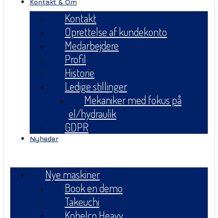
Kontakt & Om
Kontakt
Oprettelse af kundekonto
Medarbejdere
Profil
Historie
Ledige stillinger
Mekaniker med fokus på
el/hydraulik
GDPR
Nyheder
Menu
Nye maskiner
Book en demo
Takeuchi
Kobelco Heavy