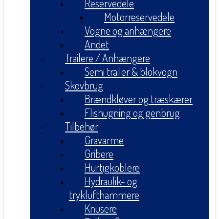
Reservedele
Motorreservedele
Vogne og anhængere
Andet
Trailere / Anhængere
Semi trailer & blokvogn
Skovbrug
Brændkløver og træskærer
Flishugning og genbrug
Tilbehør
Gravarme
Gribere
Hurtigkoblere
Hydraulik- og
tryklufthammere
Knusere