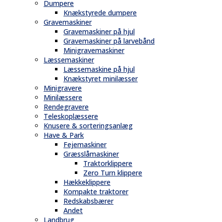
Dumpere
Knækstyrede dumpere
Gravemaskiner
Gravemaskiner på hjul
Gravemaskiner på larvebånd
Minigravemaskiner
Læssemaskiner
Læssemaskine på hjul
Knækstyret minilæsser
Minigravere
Minilæssere
Rendegravere
Teleskoplæssere
Knusere & sorteringsanlæg
Have & Park
Fejemaskiner
Græsslåmaskiner
Traktorklippere
Zero Turn klippere
Hækkeklippere
Kompakte traktorer
Redskabsbærer
Andet
Landbrug