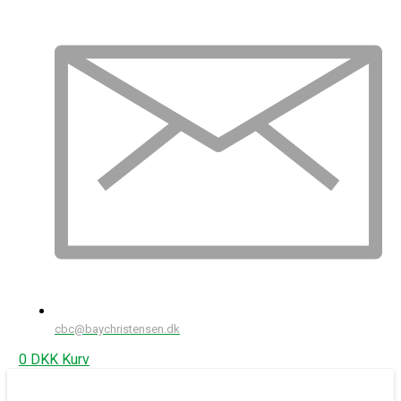
cbc@baychristensen.dk
0
DKK
Kurv