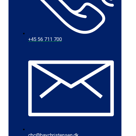
+45 56 711 700
cbc@baychristensen.dk