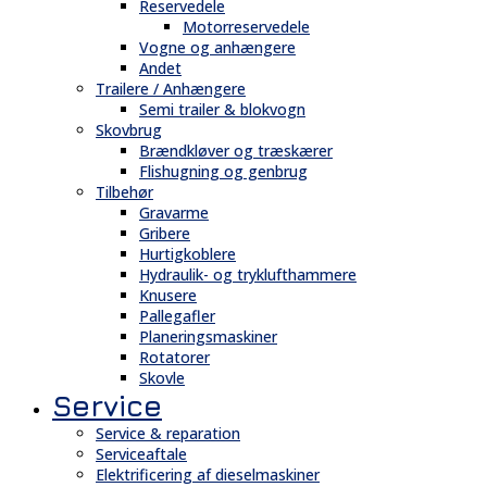
Reservedele
Motorreservedele
Vogne og anhængere
Andet
Trailere / Anhængere
Semi trailer & blokvogn
Skovbrug
Brændkløver og træskærer
Flishugning og genbrug
Tilbehør
Gravarme
Gribere
Hurtigkoblere
Hydraulik- og tryklufthammere
Knusere
Pallegafler
Planeringsmaskiner
Rotatorer
Skovle
Service
Service & reparation
Serviceaftale
Elektrificering af dieselmaskiner