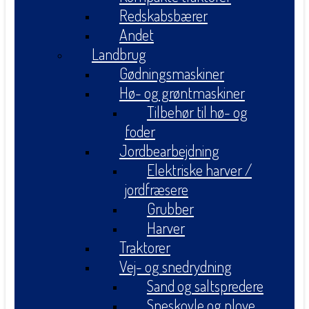
Redskabsbærer
Andet
Landbrug
Gødningsmaskiner
Hø- og grøntmaskiner
Tilbehør til hø- og
foder
Jordbearbejdning
Elektriske harver /
jordfræsere
Grubber
Harver
Traktorer
Vej- og snedrydning
Sand og saltspredere
Sneskovle og plove