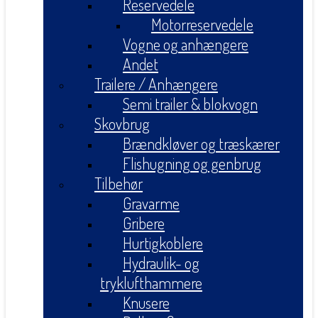
Reservedele
Motorreservedele
Vogne og anhængere
Andet
Trailere / Anhængere
Semi trailer & blokvogn
Skovbrug
Brændkløver og træskærer
Flishugning og genbrug
Tilbehør
Gravarme
Gribere
Hurtigkoblere
Hydraulik- og
tryklufthammere
Knusere