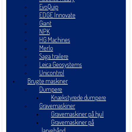
EvoQuip
EDGE Innovate
Giant
NPK
HG Machines
Merlo
Saga trailere
Leica Geosystems
Unicontrol
Brugte maskiner
Dumpere
Knækstyrede dumpere
Gravemaskiner
Gravemaskiner på hjul
Gravemaskiner på
larvebånd