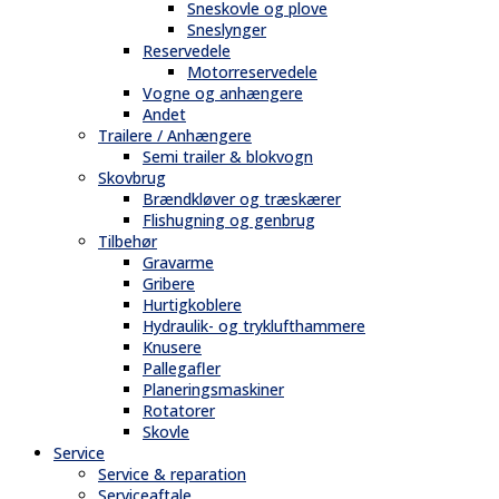
Sneskovle og plove
Sneslynger
Reservedele
Motorreservedele
Vogne og anhængere
Andet
Trailere / Anhængere
Semi trailer & blokvogn
Skovbrug
Brændkløver og træskærer
Flishugning og genbrug
Tilbehør
Gravarme
Gribere
Hurtigkoblere
Hydraulik- og tryklufthammere
Knusere
Pallegafler
Planeringsmaskiner
Rotatorer
Skovle
Service
Service & reparation
Serviceaftale