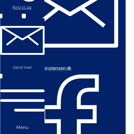
Ring til os
Send mail
cbc@baychristensen.dk
Menu