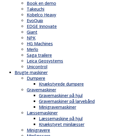
Book en demo
Takeuchi
Kobelco Heavy
EvoQuip
EDGE Innovate
Giant
NPK
HG Machines
Merlo
Saga trailere
Leica Geosystems
Unicontrol
Brugte maskiner
Dumpere
Knækstyrede dumpere
Gravemaskiner
Gravemaskiner på hjul
Gravemaskiner på larvebånd
Minigravemaskiner
Læssemaskiner
Læssemaskine på hjul
Knækstyret minilæsser
Minigravere
Minilæssere