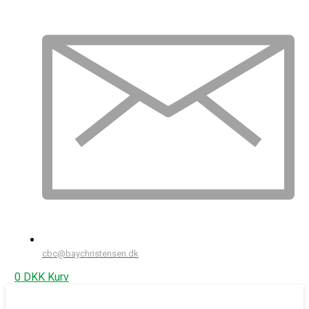
cbc@baychristensen.dk
0
DKK
Kurv