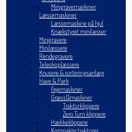
Minigravemaskiner
Læssemaskiner
Læssemaskine på hjul
Knækstyret minilæsser
Minigravere
Minilæssere
Rendegravere
Teleskoplæssere
Knusere & sorteringsanlæg
Have & Park
Fejemaskiner
Græsslåmaskiner
Traktorklippere
Zero Turn klippere
Hækkeklippere
Kompakte traktorer