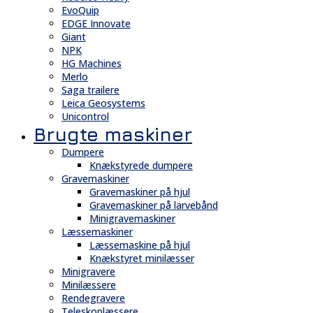
EvoQuip
EDGE Innovate
Giant
NPK
HG Machines
Merlo
Saga trailere
Leica Geosystems
Unicontrol
Brugte maskiner
Dumpere
Knækstyrede dumpere
Gravemaskiner
Gravemaskiner på hjul
Gravemaskiner på larvebånd
Minigravemaskiner
Læssemaskiner
Læssemaskine på hjul
Knækstyret minilæsser
Minigravere
Minilæssere
Rendegravere
Teleskoplæssere