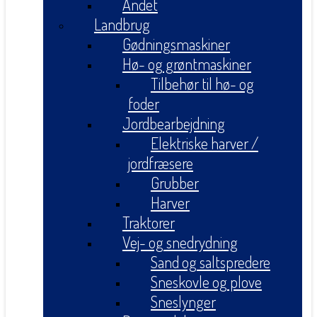
Andet
Landbrug
Gødningsmaskiner
Hø- og grøntmaskiner
Tilbehør til hø- og
foder
Jordbearbejdning
Elektriske harver /
jordfræsere
Grubber
Harver
Traktorer
Vej- og snedrydning
Sand og saltspredere
Sneskovle og plove
Sneslynger