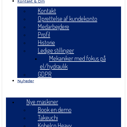
Kontakt & Om
Kontakt
Oprettelse af kundekonto
Medarbejdere
Profil
Historie
Ledige stillinger
Mekaniker med fokus på
el/hydraulik
GDPR
Nyheder
Menu
Nye maskiner
Book en demo
Takeuchi
Kobelco Heavy