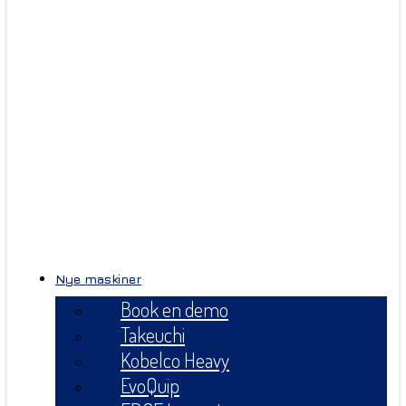
Nye maskiner
Book en demo
Takeuchi
Kobelco Heavy
EvoQuip