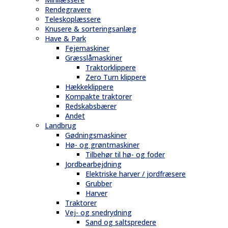
Rendegravere
Teleskoplæssere
Knusere & sorteringsanlæg
Have & Park
Fejemaskiner
Græsslåmaskiner
Traktorklippere
Zero Turn klippere
Hækkeklippere
Kompakte traktorer
Redskabsbærer
Andet
Landbrug
Gødningsmaskiner
Hø- og grøntmaskiner
Tilbehør til hø- og foder
Jordbearbejdning
Elektriske harver / jordfræsere
Grubber
Harver
Traktorer
Vej- og snedrydning
Sand og saltspredere