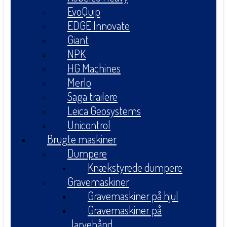
EvoQuip
EDGE Innovate
Giant
NPK
HG Machines
Merlo
Saga trailere
Leica Geosystems
Unicontrol
Brugte maskiner
Dumpere
Knækstyrede dumpere
Gravemaskiner
Gravemaskiner på hjul
Gravemaskiner på
larvebånd