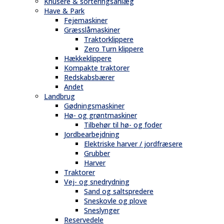
Knusere & sorteringsanlæg
Have & Park
Fejemaskiner
Græsslåmaskiner
Traktorklippere
Zero Turn klippere
Hækkeklippere
Kompakte traktorer
Redskabsbærer
Andet
Landbrug
Gødningsmaskiner
Hø- og grøntmaskiner
Tilbehør til hø- og foder
Jordbearbejdning
Elektriske harver / jordfræsere
Grubber
Harver
Traktorer
Vej- og snedrydning
Sand og saltspredere
Sneskovle og plove
Sneslynger
Reservedele