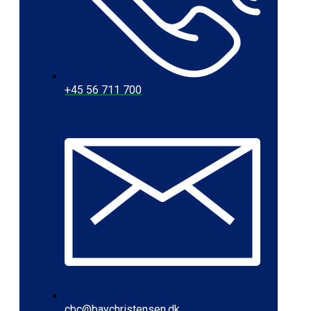
+45 56 711 700
cbc@baychristensen.dk