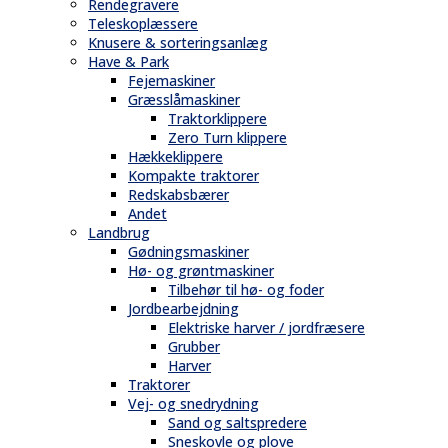
Rendegravere
Teleskoplæssere
Knusere & sorteringsanlæg
Have & Park
Fejemaskiner
Græsslåmaskiner
Traktorklippere
Zero Turn klippere
Hækkeklippere
Kompakte traktorer
Redskabsbærer
Andet
Landbrug
Gødningsmaskiner
Hø- og grøntmaskiner
Tilbehør til hø- og foder
Jordbearbejdning
Elektriske harver / jordfræsere
Grubber
Harver
Traktorer
Vej- og snedrydning
Sand og saltspredere
Sneskovle og plove