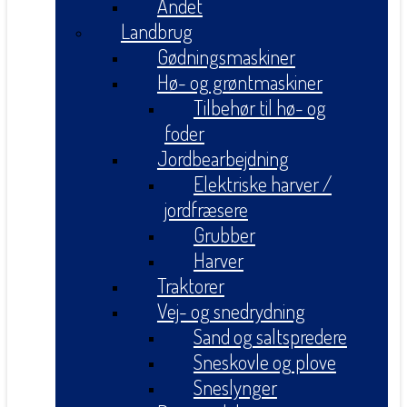
Andet
Landbrug
Gødningsmaskiner
Hø- og grøntmaskiner
Tilbehør til hø- og
foder
Jordbearbejdning
Elektriske harver /
jordfræsere
Grubber
Harver
Traktorer
Vej- og snedrydning
Sand og saltspredere
Sneskovle og plove
Sneslynger