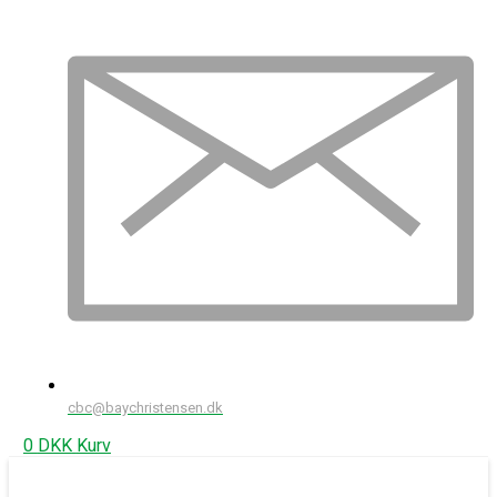
cbc@baychristensen.dk
0
DKK
Kurv