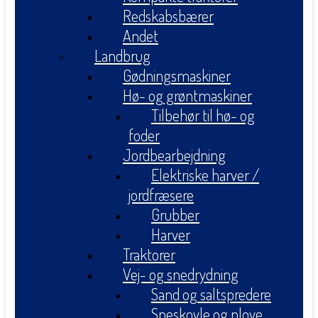
Redskabsbærer
Andet
Landbrug
Gødningsmaskiner
Hø- og grøntmaskiner
Tilbehør til hø- og
foder
Jordbearbejdning
Elektriske harver /
jordfræsere
Grubber
Harver
Traktorer
Vej- og snedrydning
Sand og saltspredere
Sneskovle og plove