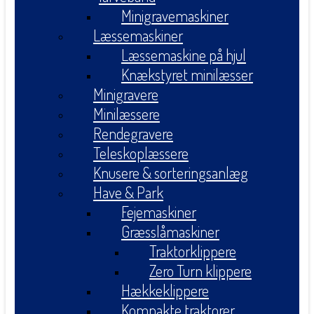
Minigravemaskiner
Læssemaskiner
Læssemaskine på hjul
Knækstyret minilæsser
Minigravere
Minilæssere
Rendegravere
Teleskoplæssere
Knusere & sorteringsanlæg
Have & Park
Fejemaskiner
Græsslåmaskiner
Traktorklippere
Zero Turn klippere
Hækkeklippere
Kompakte traktorer