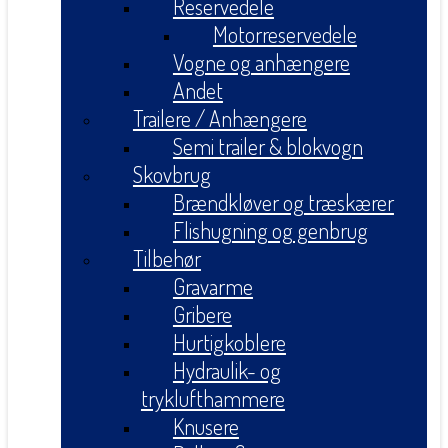
Reservedele
Motorreservedele
Vogne og anhængere
Andet
Trailere / Anhængere
Semi trailer & blokvogn
Skovbrug
Brændkløver og træskærer
Flishugning og genbrug
Tilbehør
Gravarme
Gribere
Hurtigkoblere
Hydraulik- og
tryklufthammere
Knusere