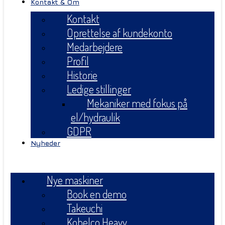
Kontakt & Om
Kontakt
Oprettelse af kundekonto
Medarbejdere
Profil
Historie
Ledige stillinger
Mekaniker med fokus på
el/hydraulik
GDPR
Nyheder
Menu
Nye maskiner
Book en demo
Takeuchi
Kobelco Heavy