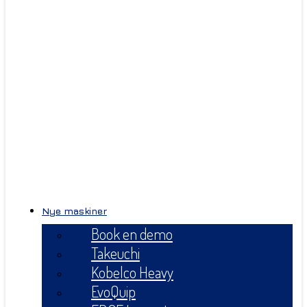
Nye maskiner
Book en demo
Takeuchi
Kobelco Heavy
EvoQuip