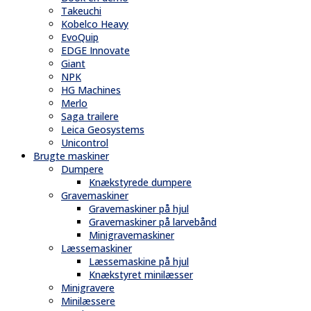
Takeuchi
Kobelco Heavy
EvoQuip
EDGE Innovate
Giant
NPK
HG Machines
Merlo
Saga trailere
Leica Geosystems
Unicontrol
Brugte maskiner
Dumpere
Knækstyrede dumpere
Gravemaskiner
Gravemaskiner på hjul
Gravemaskiner på larvebånd
Minigravemaskiner
Læssemaskiner
Læssemaskine på hjul
Knækstyret minilæsser
Minigravere
Minilæssere