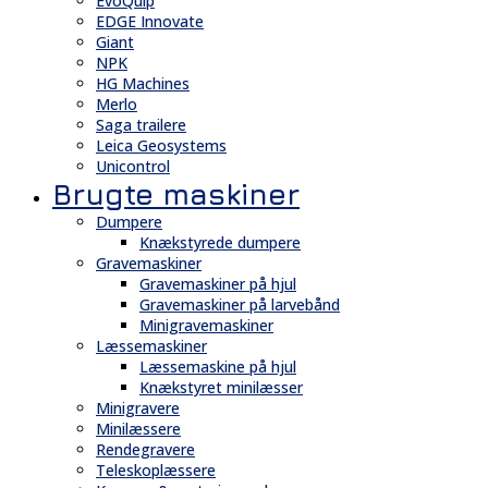
EvoQuip
EDGE Innovate
Giant
NPK
HG Machines
Merlo
Saga trailere
Leica Geosystems
Unicontrol
Brugte maskiner
Dumpere
Knækstyrede dumpere
Gravemaskiner
Gravemaskiner på hjul
Gravemaskiner på larvebånd
Minigravemaskiner
Læssemaskiner
Læssemaskine på hjul
Knækstyret minilæsser
Minigravere
Minilæssere
Rendegravere
Teleskoplæssere