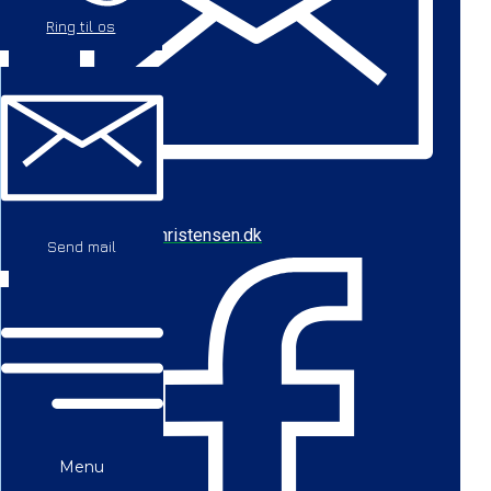
Ring til os
cbc@baychristensen.dk
Send mail
Menu