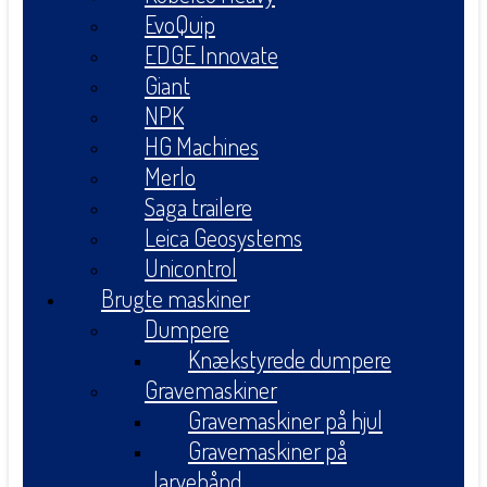
EvoQuip
EDGE Innovate
Giant
NPK
HG Machines
Merlo
Saga trailere
Leica Geosystems
Unicontrol
Brugte maskiner
Dumpere
Knækstyrede dumpere
Gravemaskiner
Gravemaskiner på hjul
Gravemaskiner på
larvebånd