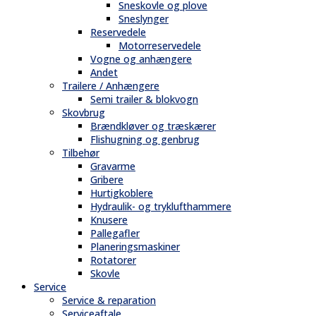
Sneskovle og plove
Sneslynger
Reservedele
Motorreservedele
Vogne og anhængere
Andet
Trailere / Anhængere
Semi trailer & blokvogn
Skovbrug
Brændkløver og træskærer
Flishugning og genbrug
Tilbehør
Gravarme
Gribere
Hurtigkoblere
Hydraulik- og tryklufthammere
Knusere
Pallegafler
Planeringsmaskiner
Rotatorer
Skovle
Service
Service & reparation
Serviceaftale