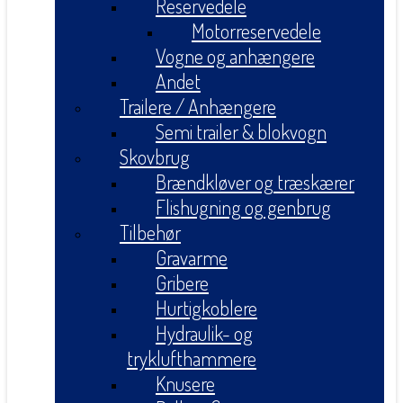
Reservedele
Motorreservedele
Vogne og anhængere
Andet
Trailere / Anhængere
Semi trailer & blokvogn
Skovbrug
Brændkløver og træskærer
Flishugning og genbrug
Tilbehør
Gravarme
Gribere
Hurtigkoblere
Hydraulik- og
tryklufthammere
Knusere