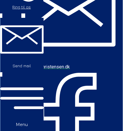
Ring til os
Send mail
cbc@baychristensen.dk
Menu