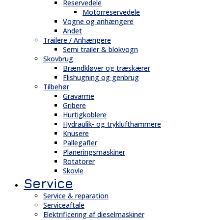
Reservedele
Motorreservedele
Vogne og anhængere
Andet
Trailere / Anhængere
Semi trailer & blokvogn
Skovbrug
Brændkløver og træskærer
Flishugning og genbrug
Tilbehør
Gravarme
Gribere
Hurtigkoblere
Hydraulik- og tryklufthammere
Knusere
Pallegafler
Planeringsmaskiner
Rotatorer
Skovle
Service
Service & reparation
Serviceaftale
Elektrificering af dieselmaskiner