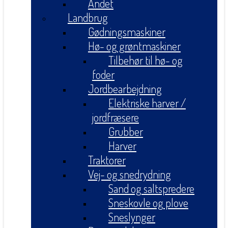
Andet
Landbrug
Gødningsmaskiner
Hø- og grøntmaskiner
Tilbehør til hø- og
foder
Jordbearbejdning
Elektriske harver /
jordfræsere
Grubber
Harver
Traktorer
Vej- og snedrydning
Sand og saltspredere
Sneskovle og plove
Sneslynger