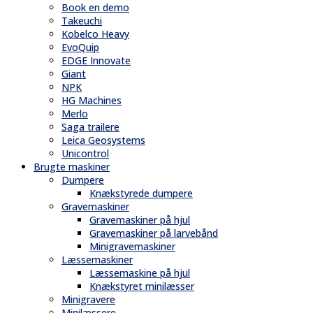
Book en demo
Takeuchi
Kobelco Heavy
EvoQuip
EDGE Innovate
Giant
NPK
HG Machines
Merlo
Saga trailere
Leica Geosystems
Unicontrol
Brugte maskiner
Dumpere
Knækstyrede dumpere
Gravemaskiner
Gravemaskiner på hjul
Gravemaskiner på larvebånd
Minigravemaskiner
Læssemaskiner
Læssemaskine på hjul
Knækstyret minilæsser
Minigravere
Minilæssere