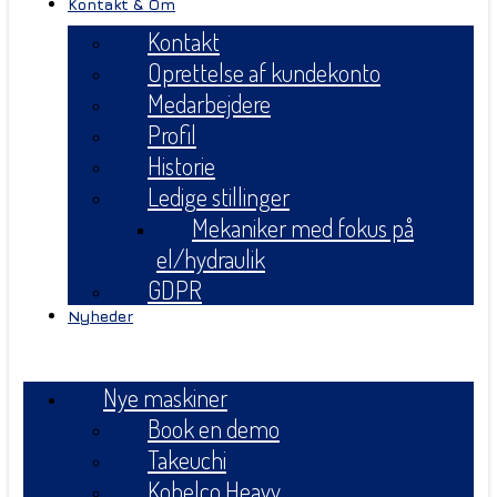
Kontakt & Om
Kontakt
Oprettelse af kundekonto
Medarbejdere
Profil
Historie
Ledige stillinger
Mekaniker med fokus på
el/hydraulik
GDPR
Nyheder
Menu
Nye maskiner
Book en demo
Takeuchi
Kobelco Heavy