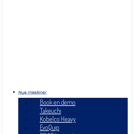
Nye maskiner
Book en demo
Takeuchi
Kobelco Heavy
EvoQuip