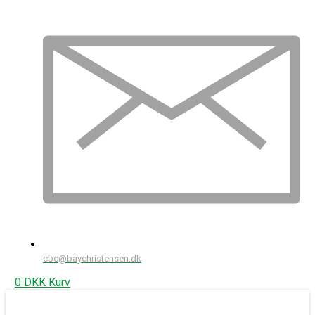
cbc@baychristensen.dk
0
DKK
Kurv