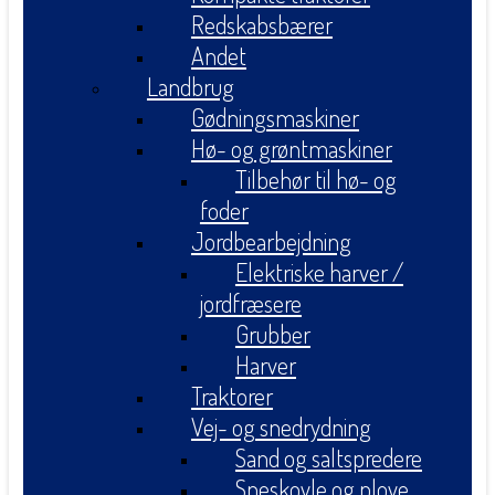
Redskabsbærer
Andet
Landbrug
Gødningsmaskiner
Hø- og grøntmaskiner
Tilbehør til hø- og
foder
Jordbearbejdning
Elektriske harver /
jordfræsere
Grubber
Harver
Traktorer
Vej- og snedrydning
Sand og saltspredere
Sneskovle og plove