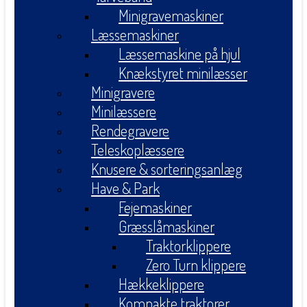
Minigravemaskiner
Læssemaskiner
Læssemaskine på hjul
Knækstyret minilæsser
Minigravere
Minilæssere
Rendegravere
Teleskoplæssere
Knusere & sorteringsanlæg
Have & Park
Fejemaskiner
Græsslåmaskiner
Traktorklippere
Zero Turn klippere
Hækkeklippere
Kompakte traktorer