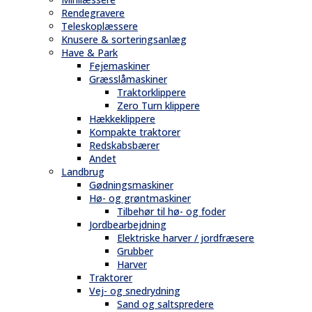
Rendegravere
Teleskoplæssere
Knusere & sorteringsanlæg
Have & Park
Fejemaskiner
Græsslåmaskiner
Traktorklippere
Zero Turn klippere
Hækkeklippere
Kompakte traktorer
Redskabsbærer
Andet
Landbrug
Gødningsmaskiner
Hø- og grøntmaskiner
Tilbehør til hø- og foder
Jordbearbejdning
Elektriske harver / jordfræsere
Grubber
Harver
Traktorer
Vej- og snedrydning
Sand og saltspredere