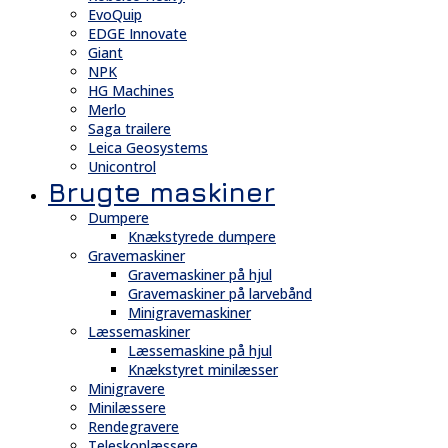
EvoQuip
EDGE Innovate
Giant
NPK
HG Machines
Merlo
Saga trailere
Leica Geosystems
Unicontrol
Brugte maskiner
Dumpere
Knækstyrede dumpere
Gravemaskiner
Gravemaskiner på hjul
Gravemaskiner på larvebånd
Minigravemaskiner
Læssemaskiner
Læssemaskine på hjul
Knækstyret minilæsser
Minigravere
Minilæssere
Rendegravere
Teleskoplæssere