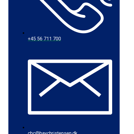
+45 56 711 700
cbc@baychristensen.dk