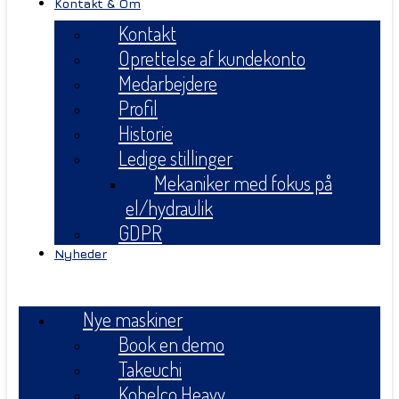
Kontakt & Om
Kontakt
Oprettelse af kundekonto
Medarbejdere
Profil
Historie
Ledige stillinger
Mekaniker med fokus på
el/hydraulik
GDPR
Nyheder
Menu
Nye maskiner
Book en demo
Takeuchi
Kobelco Heavy