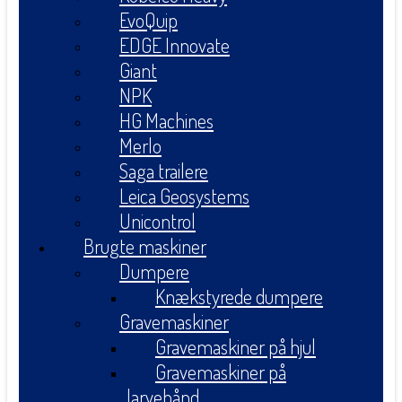
EvoQuip
EDGE Innovate
Giant
NPK
HG Machines
Merlo
Saga trailere
Leica Geosystems
Unicontrol
Brugte maskiner
Dumpere
Knækstyrede dumpere
Gravemaskiner
Gravemaskiner på hjul
Gravemaskiner på
larvebånd