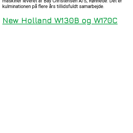
maskiner leveret af Bay Christensen A/S, Rønnede. Det er
kulminationen på flere års tillidsfuldt samarbejde.
New Holland W130B og W170C