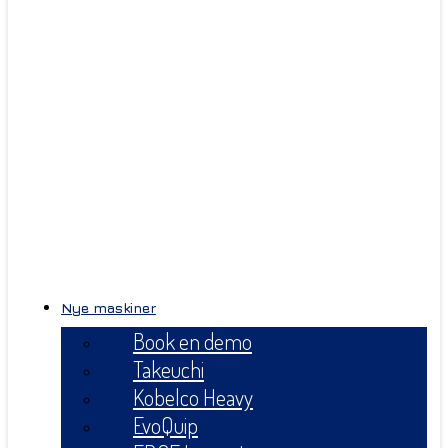
Nye maskiner
Book en demo
Takeuchi
Kobelco Heavy
EvoQuip