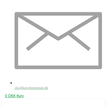
cbc@baychristensen.dk
0
DKK
Kurv