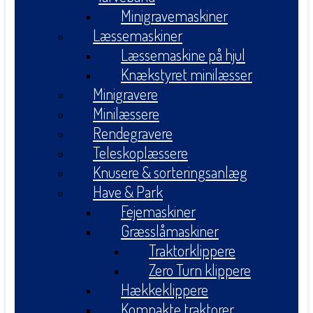
Minigravemaskiner
Læssemaskiner
Læssemaskine på hjul
Knækstyret minilæsser
Minigravere
Minilæssere
Rendegravere
Teleskoplæssere
Knusere & sorteringsanlæg
Have & Park
Fejemaskiner
Græsslåmaskiner
Traktorklippere
Zero Turn klippere
Hækkeklippere
Kompakte traktorer