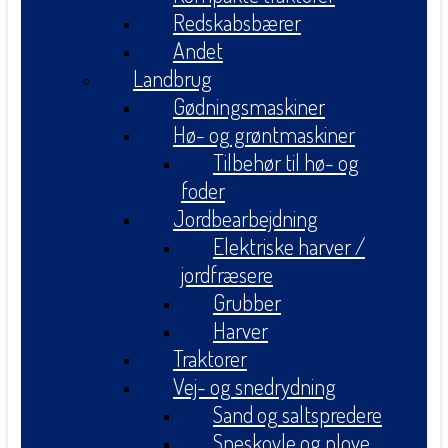
Redskabsbærer
Andet
Landbrug
Gødningsmaskiner
Hø- og grøntmaskiner
Tilbehør til hø- og
foder
Jordbearbejdning
Elektriske harver /
jordfræsere
Grubber
Harver
Traktorer
Vej- og snedrydning
Sand og saltspredere
Sneskovle og plove