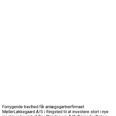
Forrygende travlhed får anlægsgartnerfirmaet
MøllerLøkkegaard A/S i Ringsted til at investere stort i nye