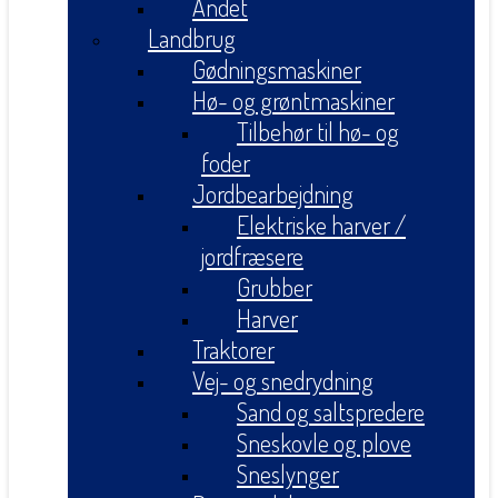
Andet
Landbrug
Gødningsmaskiner
Hø- og grøntmaskiner
Tilbehør til hø- og
foder
Jordbearbejdning
Elektriske harver /
jordfræsere
Grubber
Harver
Traktorer
Vej- og snedrydning
Sand og saltspredere
Sneskovle og plove
Sneslynger