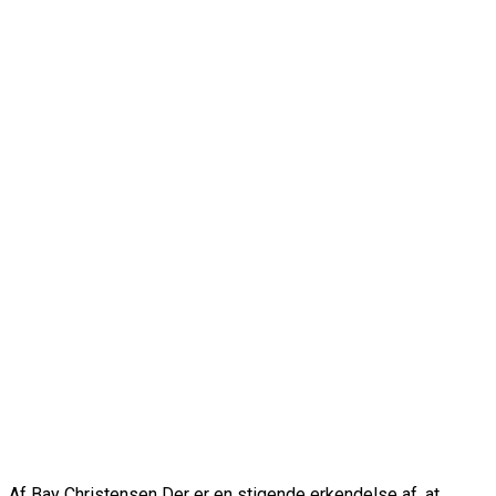
Af Bay Christensen Der er en stigende erkendelse af, at