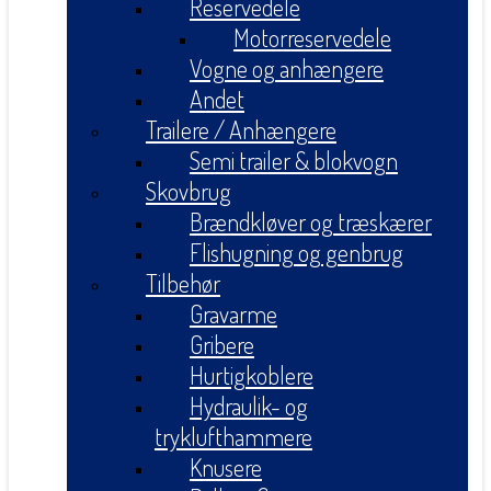
Reservedele
Motorreservedele
Vogne og anhængere
Andet
Trailere / Anhængere
Semi trailer & blokvogn
Skovbrug
Brændkløver og træskærer
Flishugning og genbrug
Tilbehør
Gravarme
Gribere
Hurtigkoblere
Hydraulik- og
tryklufthammere
Knusere